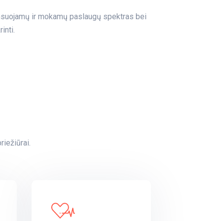
pensuojamų ir mokamų paslaugų spektras bei
inti.
iežiūrai.