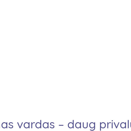
eimos
linikos
Plačiau →
nas vardas – daug priva