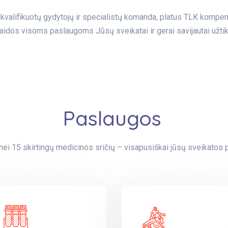
ia: kvalifikuotų gydytojų ir specialistų komanda, platus TLK kom
aidos visoms paslaugoms Jūsų sveikatai ir gerai savijautai užtikr
Paslaugos
nei 15 skirtingų medicinos sričių – visapusiškai jūsų sveikatos pr