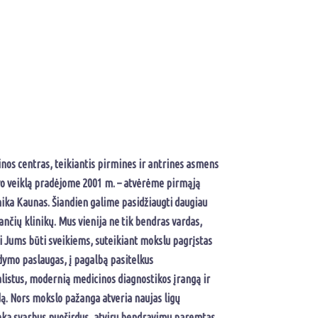
os centras, teikiantis pirmines ir antrines asmens
avo veiklą pradėjome 2001 m. – atvėrėme pirmąją
inika Kaunas. Šiandien galime pasidžiaugti daugiau
ančių klinikų. Mus vienija ne tik bendras vardas,
ti Jums būti sveikiems, suteikiant mokslu pagrįstas
ydymo paslaugas, į pagalbą pasitelkus
listus, modernią medicinos diagnostikos įrangą ir
ą. Nors mokslo pažanga atveria naujas ligų
eka svarbus nuoširdus, atviru bendravimu paremtas