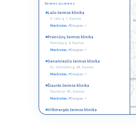
ŠEIMOS KLINIKOS
Lašo šeimos klinika
V. Lašo g. 1, Kaunas
Maršrutas ↗
Daugiau ↗
Prancūzų šeimos klinika
Prancūzų g. 6, Kaunas
Maršrutas ↗
Daugiau ↗
Senamiesčio šeimos klinika
Šv. Gertrūdos g. 64, Kaunas
Maršrutas ↗
Daugiau ↗
Šiaurės šeimos klinika
Šiaurės pr. 8C, Kaunas
Maršrutas ↗
Daugiau ↗
Vilkmergės šeimos klinika
Kauno g. 80, Ukmergė
Maršrutas ↗
Daugiau ↗
REABILITACIJOS KLINIKOS