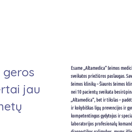
r geros
Esame „Altamedica“ šeimos medicin
sveikatos priežiūros paslaugas. S
šeimos kliniką – Šiaurės šeimos kl
rtai jau
nei 10 pacientų sveikata besirūpin
„Altamedica“, bet ir tikslas – padė
metų
ir kokybiškas ligų prevencijos ir g
kompetentingus gydytojus ir specia
laboratorijos profesionalų komand
diagnostikos galimybes, mums išli