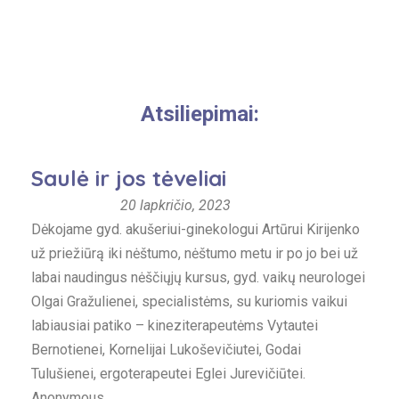
Plačiau →
Atsiliepimai:
Saulė ir jos tėveliai
20 lapkričio, 2023
Dėkojame gyd. akušeriui-ginekologui Artūrui Kirijenko
už priežiūrą iki nėštumo, nėštumo metu ir po jo bei už
labai naudingus nėščiųjų kursus, gyd. vaikų neurologei
Olgai Gražulienei, specialistėms, su kuriomis vaikui
labiausiai patiko – kineziterapeutėms Vytautei
Bernotienei, Kornelijai Lukoševičiutei, Godai
Tulušienei, ergoterapeutei Eglei Jurevičiūtei.
Anonymous