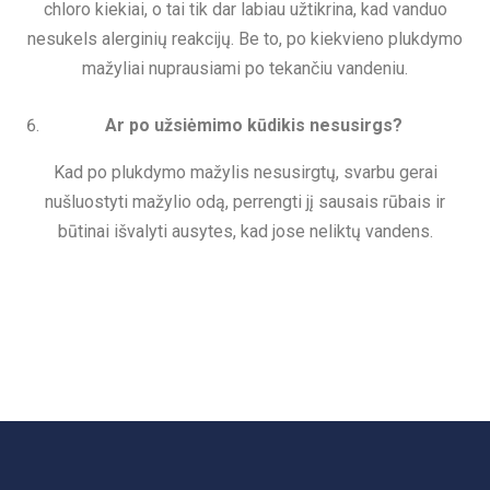
chloro kiekiai, o tai tik dar labiau užtikrina, kad vanduo
nesukels alerginių reakcijų. Be to, po kiekvieno plukdymo
mažyliai nuprausiami po tekančiu vandeniu.
Ar po užsiėmimo kūdikis nesusirgs?
Kad po plukdymo mažylis nesusirgtų, svarbu gerai
nušluostyti mažylio odą, perrengti jį sausais rūbais ir
būtinai išvalyti ausytes, kad jose neliktų vandens.