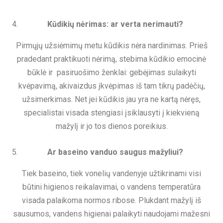
Kūdikių nėrimas: ar verta nerimauti?
Pirmųjų užsiėmimų metu kūdikis nėra nardinimas. Prieš
pradedant praktikuoti nėrimą, stebima kūdikio emocinė
būklė ir pasiruošimo ženklai: gebėjimas sulaikyti
kvėpavimą, akivaizdus įkvėpimas iš tam tikrų padėčių,
užsimerkimas. Net jei kūdikis jau yra ne kartą nėręs,
specialistai visada stengiasi įsiklausyti į kiekvieną
mažylį ir jo tos dienos poreikius.
Ar baseino vanduo saugus mažyliui?
Tiek baseino, tiek vonelių vandenyje užtikrinami visi
būtini higienos reikalavimai, o vandens temperatūra
visada palaikoma normos ribose. Plukdant mažylį iš
sausumos, vandens higienai palaikyti naudojami mažesni