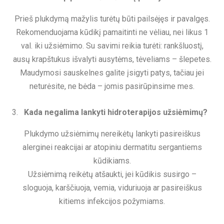
Prieš plukdymą mažylis turėtų būti pailsėjęs ir pavalgęs.
Rekomenduojama kūdikį pamaitinti ne vėliau, nei likus 1
val. iki užsiėmimo. Su savimi reikia turėti: rankšluostį,
ausų krapštukus išvalyti ausytėms, tėveliams – šlepetes.
Maudymosi sauskelnes galite įsigyti patys, tačiau jei
neturėsite, ne bėda – jomis pasirūpinsime mes.
Kada negalima lankyti hidroterapijos užsiėmimų?
Plukdymo užsiėmimų nereikėtų lankyti pasireiškus
alerginei reakcijai ar atopiniu dermatitu sergantiems
kūdikiams.
Užsiėmimą reikėtų atšaukti, jei kūdikis susirgo –
sloguoja, karščiuoja, vemia, viduriuoja ar pasireiškus
kitiems infekcijos požymiams.