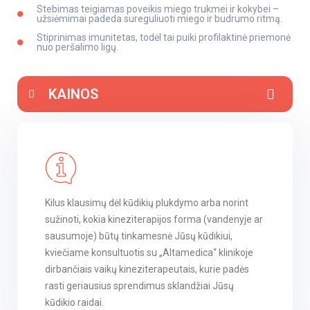
Stebimas teigiamas poveikis miego trukmei ir kokybei –
užsiėmimai padeda sureguliuoti miego ir budrumo ritmą.
Stiprinimas imunitetas, todėl tai puiki profilaktinė priemonė
nuo peršalimo ligų.
KAINOS
Kilus klausimų dėl kūdikių plukdymo arba norint
sužinoti, kokia kineziterapijos forma (vandenyje ar
sausumoje) būtų tinkamesnė Jūsų kūdikiui,
kviečiame konsultuotis su „Altamedica“ klinikoje
dirbančiais vaikų kineziterapeutais, kurie padės
rasti geriausius sprendimus sklandžiai Jūsų
kūdikio raidai.