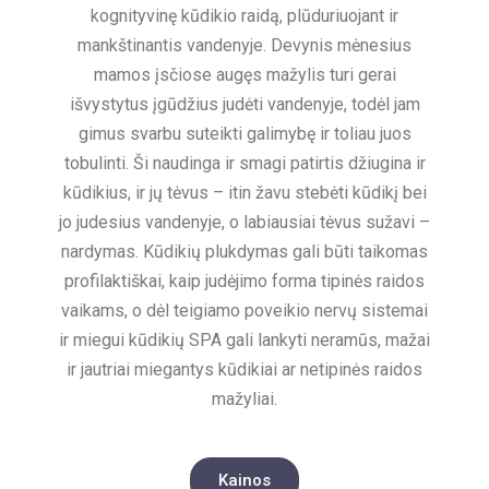
kognityvinę kūdikio raidą, plūduriuojant ir
mankštinantis vandenyje. Devynis mėnesius
mamos įsčiose augęs mažylis turi gerai
išvystytus įgūdžius judėti vandenyje, todėl jam
gimus svarbu suteikti galimybę ir toliau juos
tobulinti. Ši naudinga ir smagi patirtis džiugina ir
kūdikius, ir jų tėvus – itin žavu stebėti kūdikį bei
jo judesius vandenyje, o labiausiai tėvus sužavi –
nardymas. Kūdikių plukdymas gali būti taikomas
profilaktiškai, kaip judėjimo forma tipinės raidos
vaikams, o dėl teigiamo poveikio nervų sistemai
ir miegui kūdikių SPA gali lankyti neramūs, mažai
ir jautriai miegantys kūdikiai ar netipinės raidos
mažyliai.
Kainos