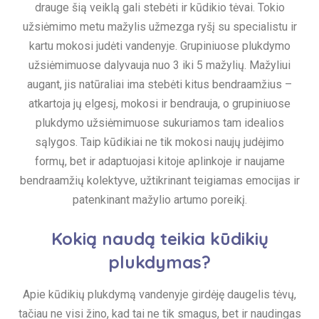
drauge šią veiklą gali stebėti ir kūdikio tėvai. Tokio
užsiėmimo metu mažylis užmezga ryšį su specialistu ir
kartu mokosi judėti vandenyje. Grupiniuose plukdymo
užsiėmimuose dalyvauja nuo 3 iki 5 mažylių. Mažyliui
augant, jis natūraliai ima stebėti kitus bendraamžius –
atkartoja jų elgesį, mokosi ir bendrauja, o grupiniuose
plukdymo užsiėmimuose sukuriamos tam idealios
sąlygos. Taip kūdikiai ne tik mokosi naujų judėjimo
formų, bet ir adaptuojasi kitoje aplinkoje ir naujame
bendraamžių kolektyve, užtikrinant teigiamas emocijas ir
patenkinant mažylio artumo poreikį.
Kokią naudą teikia kūdikių
plukdymas?
Apie kūdikių plukdymą vandenyje girdėję daugelis tėvų,
tačiau ne visi žino, kad tai ne tik smagus, bet ir naudingas