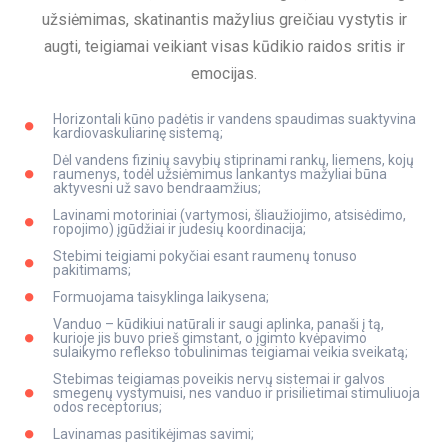
užsiėmimas, skatinantis mažylius greičiau vystytis ir
augti, teigiamai veikiant visas kūdikio raidos sritis ir
emocijas.
Horizontali kūno padėtis ir vandens spaudimas suaktyvina
kardiovaskuliarinę sistemą;
Dėl vandens fizinių savybių stiprinami rankų, liemens, kojų
raumenys, todėl užsiėmimus lankantys mažyliai būna
aktyvesni už savo bendraamžius;
Lavinami motoriniai (vartymosi, šliaužiojimo, atsisėdimo,
ropojimo) įgūdžiai ir judesių koordinacija;
Stebimi teigiami pokyčiai esant raumenų tonuso
pakitimams;
Formuojama taisyklinga laikysena;
Vanduo – kūdikiui natūrali ir saugi aplinka, panaši į tą,
kurioje jis buvo prieš gimstant, o įgimto kvėpavimo
sulaikymo reflekso tobulinimas teigiamai veikia sveikatą;
Stebimas teigiamas poveikis nervų sistemai ir galvos
smegenų vystymuisi, nes vanduo ir prisilietimai stimuliuoja
odos receptorius;
Lavinamas pasitikėjimas savimi;