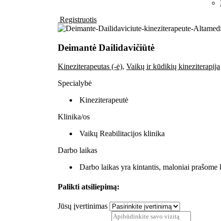
Registruotis
Deimantė Dailidavičiūtė
Kineziterapeutas (-ė)
,
Vaikų ir kūdikių kineziterapija
Specialybė
Kineziterapeutė
Klinika/os
Vaikų Reabilitacijos klinika
Darbo laikas
Darbo laikas yra kintantis, maloniai prašome kr
Palikti atsiliepimą:
Jūsų įvertinimas