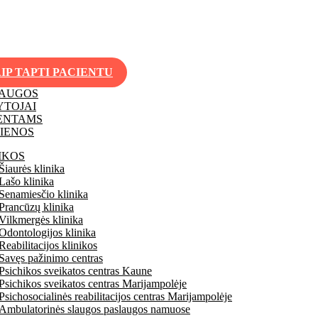
IP TAPTI PACIENTU
LAUGOS
TOJAI
ENTAMS
IENOS
IKOS
Šiaurės klinika
Lašo klinika
Senamiesčio klinika
Prancūzų klinika
Vilkmergės klinika
Odontologijos klinika
Reabilitacijos klinikos
Savęs pažinimo centras
Psichikos sveikatos centras Kaune
Psichikos sveikatos centras Marijampolėje
Psichosocialinės reabilitacijos centras Marijampolėje
Ambulatorinės slaugos paslaugos namuose