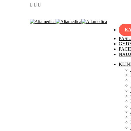
KA
PAS
GYDY
PACI
NAUJ
KLIN