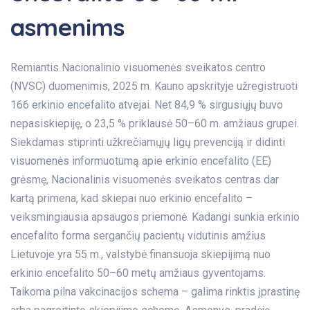
asmenims
Remiantis Nacionalinio visuomenės sveikatos centro
(NVSC) duomenimis, 2025 m. Kauno apskrityje užregistruoti
166 erkinio encefalito atvejai. Net 84,9 % sirgusiųjų buvo
nepasiskiepiję, o 23,5 % priklausė 50–60 m. amžiaus grupei.
Siekdamas stiprinti užkrečiamųjų ligų prevenciją ir didinti
visuomenės informuotumą apie erkinio encefalito (EE)
grėsmę, Nacionalinis visuomenės sveikatos centras dar
kartą primena, kad skiepai nuo erkinio encefalito –
veiksmingiausia apsaugos priemonė. Kadangi sunkia erkinio
encefalito forma sergančių pacientų vidutinis amžius
Lietuvoje yra 55 m., valstybė finansuoja skiepijimą nuo
erkinio encefalito 50–60 metų amžiaus gyventojams.
Taikoma pilna vakcinacijos schema – galima rinktis įprastinę