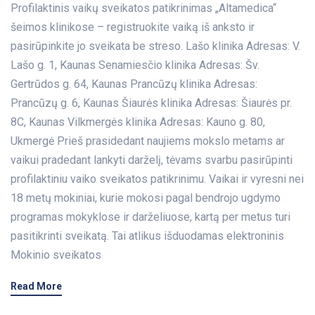
Profilaktinis vaikų sveikatos patikrinimas „Altamedica“
šeimos klinikose – registruokite vaiką iš anksto ir
pasirūpinkite jo sveikata be streso. Lašo klinika Adresas: V.
Lašo g. 1, Kaunas Senamiesčio klinika Adresas: Šv.
Gertrūdos g. 64, Kaunas Prancūzų klinika Adresas:
Prancūzų g. 6, Kaunas Šiaurės klinika Adresas: Šiaurės pr.
8C, Kaunas Vilkmergės klinika Adresas: Kauno g. 80,
Ukmergė Prieš prasidedant naujiems mokslo metams ar
vaikui pradedant lankyti darželį, tėvams svarbu pasirūpinti
profilaktiniu vaiko sveikatos patikrinimu. Vaikai ir vyresni nei
18 metų mokiniai, kurie mokosi pagal bendrojo ugdymo
programas mokyklose ir darželiuose, kartą per metus turi
pasitikrinti sveikatą. Tai atlikus išduodamas elektroninis
Mokinio sveikatos
Read More