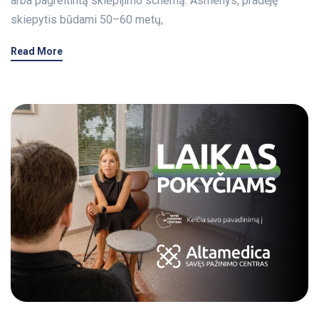
arba pagreitintą skiepijimo schemą. Asmenys, pradėję
skiepytis būdami 50–60 metų,
Read More