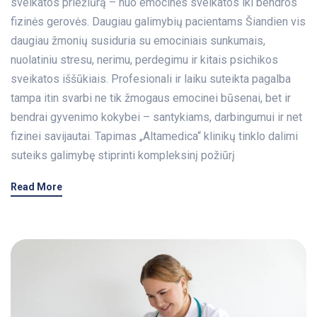
sveikatos priežiūrą – nuo emocinės sveikatos iki bendros
fizinės gerovės. Daugiau galimybių pacientams Šiandien vis
daugiau žmonių susiduria su emociniais sunkumais,
nuolatiniu stresu, nerimu, perdegimu ir kitais psichikos
sveikatos iššūkiais. Profesionali ir laiku suteikta pagalba
tampa itin svarbi ne tik žmogaus emocinei būsenai, bet ir
bendrai gyvenimo kokybei – santykiams, darbingumui ir net
fizinei savijautai. Tapimas „Altamedica“ klinikų tinklo dalimi
suteiks galimybę stiprinti kompleksinį požiūrį
Read More