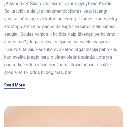
„Altamedica“ Šiaurės klinikos šeimos gydytojas Karolis
Baliutavičius dalijasi rekomendacijomis, kaip išvengti
vasarai būdingų sveikatos sutrikimų. Tikimės, kad sveikų
atostogų atmintinė padės džiaugtis vasaros malonumais
saugiai. Saulės vonios ir karštis: kaip išvengti perkaitimo ir
nudegimų? Įdegis dažnai siejamas su sveika vasaros
išvaizda, tačiau Pasaulio sveikatos organizacija pabrėžia,
kad sveiko įdegio nėra, o ultravioletinė spinduliuotė yra
pagrindinė odos vėžio priežastis. Ilgiau būnant saulėje
gresia ne tik odos nudegimas, bet
Read More