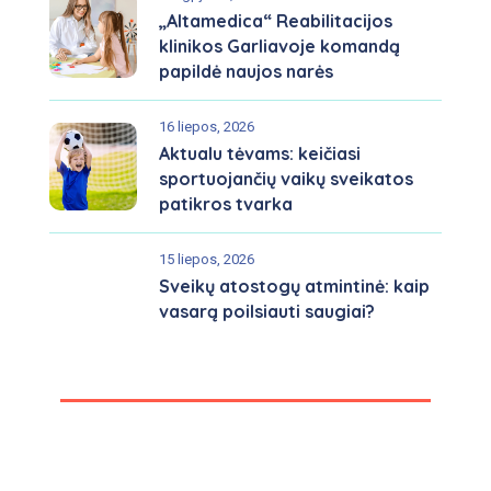
„Altamedica“ Reabilitacijos
klinikos Garliavoje komandą
papildė naujos narės
16 liepos, 2026
Aktualu tėvams: keičiasi
sportuojančių vaikų sveikatos
patikros tvarka
15 liepos, 2026
Sveikų atostogų atmintinė: kaip
vasarą poilsiauti saugiai?