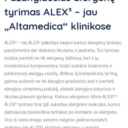
tyrimas ALEX³ – jau
„Altamedica“ klinikose
ALEX³ – tai ALEX² pakeitęs naujos kartos alergenų tyrimas,
pasižymintis dar didesniu tikslumu ir jautrumu. Šis tyrimas
leidžia įvertinti ne tik alergenų šaltinius, bet ir jų
molekulinius komponentus, todėl suteikia išsamesnį ir
patikimesnį alergijų vaizdą. Atlikus šį kompleksinį tyrimą,
galima sužinoti ne tik alergijos priežastis, bet ir įvertinti
alergijos simptomų pobūdį, stebėti alergijos pokyčius ir
tiksliau planuoti gydymą. Kokius alergenus ištiria ALEX³?
ALEX³ tyrimas tiria IgE sukeltas alergines reakcijas, kurios
dažniausiai pasireiškia netrukus po kontakto su alergenu.
Vos iš vieno kraujo serumo mėginio galima nustatyti
jautrumą net iki 300 skirtingų alergenų – maisto,