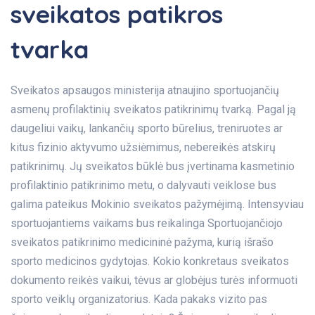
sveikatos patikros
tvarka
Sveikatos apsaugos ministerija atnaujino sportuojančių
asmenų profilaktinių sveikatos patikrinimų tvarką. Pagal ją
daugeliui vaikų, lankančių sporto būrelius, treniruotes ar
kitus fizinio aktyvumo užsiėmimus, nebereikės atskirų
patikrinimų. Jų sveikatos būklė bus įvertinama kasmetinio
profilaktinio patikrinimo metu, o dalyvauti veiklose bus
galima pateikus Mokinio sveikatos pažymėjimą. Intensyviau
sportuojantiems vaikams bus reikalinga Sportuojančiojo
sveikatos patikrinimo medicininė pažyma, kurią išrašo
sporto medicinos gydytojas. Kokio konkretaus sveikatos
dokumento reikės vaikui, tėvus ar globėjus turės informuoti
sporto veiklų organizatorius. Kada pakaks vizito pas