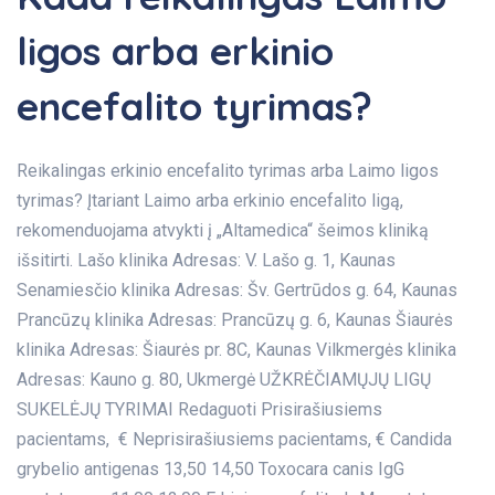
ligos arba erkinio
encefalito tyrimas?
Reikalingas erkinio encefalito tyrimas arba Laimo ligos
tyrimas? Įtariant Laimo arba erkinio encefalito ligą,
rekomenduojama atvykti į „Altamedica“ šeimos kliniką
išsitirti. Lašo klinika Adresas: V. Lašo g. 1, Kaunas
Senamiesčio klinika Adresas: Šv. Gertrūdos g. 64, Kaunas
Prancūzų klinika Adresas: Prancūzų g. 6, Kaunas Šiaurės
klinika Adresas: Šiaurės pr. 8C, Kaunas Vilkmergės klinika
Adresas: Kauno g. 80, Ukmergė UŽKRĖČIAMŲJŲ LIGŲ
SUKELĖJŲ TYRIMAI Redaguoti Prisirašiusiems
pacientams, € Neprisirašiusiems pacientams, € Candida
grybelio antigenas 13,50 14,50 Toxocara canis IgG