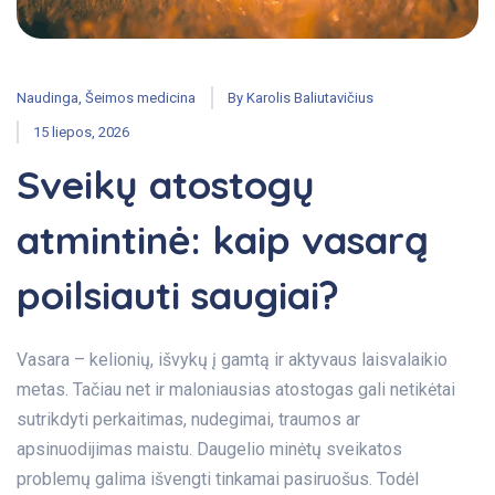
Naudinga
,
Šeimos medicina
By
Karolis Baliutavičius
15 liepos, 2026
Sveikų atostogų
atmintinė: kaip vasarą
poilsiauti saugiai?
Vasara – kelionių, išvykų į gamtą ir aktyvaus laisvalaikio
metas. Tačiau net ir maloniausias atostogas gali netikėtai
sutrikdyti perkaitimas, nudegimai, traumos ar
apsinuodijimas maistu. Daugelio minėtų sveikatos
problemų galima išvengti tinkamai pasiruošus. Todėl