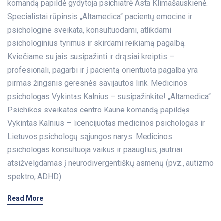
komandą papildė gydytoja psichiatrė Asta Klimašauskienė.
Specialistai rūpinsis „Altamedica“ pacientų emocine ir
psichologine sveikata, konsultuodami, atlikdami
psichologinius tyrimus ir skirdami reikiamą pagalbą.
Kviečiame su jais susipažinti ir drąsiai kreiptis –
profesionali, pagarbi ir į pacientą orientuota pagalba yra
pirmas žingsnis geresnės savijautos link. Medicinos
psichologas Vykintas Kalnius – susipažinkite! „Altamedica“
Psichikos sveikatos centro Kaune komandą papildęs
Vykintas Kalnius – licencijuotas medicinos psichologas ir
Lietuvos psichologų sąjungos narys. Medicinos
psichologas konsultuoja vaikus ir paauglius, jautriai
atsižvelgdamas į neurodivergentiškų asmenų (pvz., autizmo
spektro, ADHD)
Read More