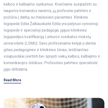
kalbos ir kalbėjimo sunkumus. Kviečiame susipažinti su
naujomis komandos narėmis, jų profesine patirtimi ir
požiūriu į darbą su mažaisiais pacientais. Klinikinė
logopedė Edita Žalkauskaitė Edita yra patyrusi vyresnioji
logopedė ir specialioji pedagogė, įgijusi klinikinės
logopedijos kvalifikaciją Lietuvos sveikatos mokslų
universitete (LSMU). Savo profesiniame kelyje ji derina
gilias pedagogines ir klinikines žinias, leidžiančias
visapusiškai įvertinti bei spręsti vaikų kalbos, kalbėjimo ir
komunikacijos iššūkius. Profesinės patirties specialistė
įgijo dirbdama
Read More