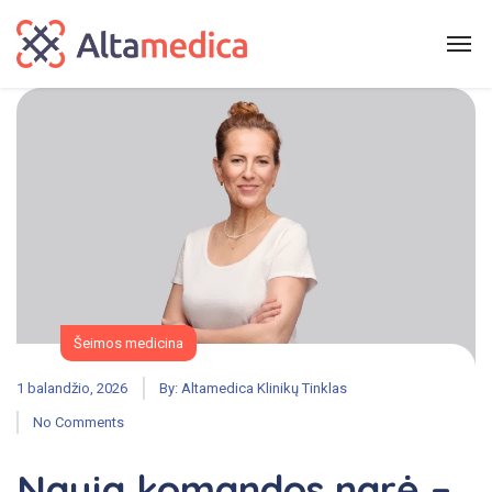
Šeimos medicina
1 balandžio, 2026
By:
Altamedica Klinikų Tinklas
No Comments
Nauja komandos narė –