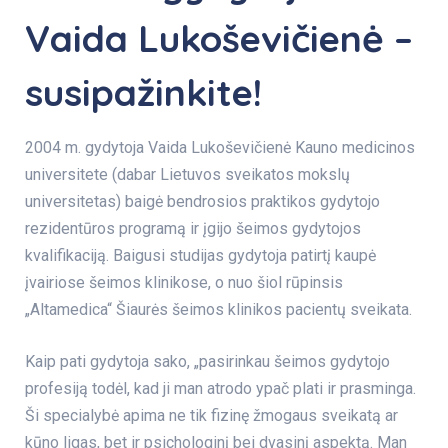
Vaida Lukoševičienė –
susipažinkite!
2004 m. gydytoja Vaida Lukoševičienė Kauno medicinos
universitete (dabar Lietuvos sveikatos mokslų
universitetas) baigė bendrosios praktikos gydytojo
rezidentūros programą ir įgijo šeimos gydytojos
kvalifikaciją. Baigusi studijas gydytoja patirtį kaupė
įvairiose šeimos klinikose, o nuo šiol rūpinsis
„Altamedica“ Šiaurės šeimos klinikos pacientų sveikata.
Kaip pati gydytoja sako, „pasirinkau šeimos gydytojo
profesiją todėl, kad ji man atrodo ypač plati ir prasminga.
Ši specialybė apima ne tik fizinę žmogaus sveikatą ar
kūno ligas, bet ir psichologinį bei dvasinį aspektą. Man