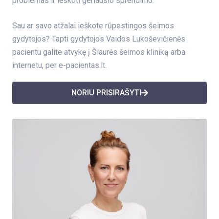
problemas ir ieškoti geriausio sprendimo.
Sau ar savo atžalai ieškote rūpestingos šeimos
gydytojos? Tapti gydytojos Vaidos Lukoševičienės
pacientu galite atvykę į Šiaurės šeimos kliniką arba
internetu, per e-pacientas.lt.
NORIU PRISIRAŠYTI