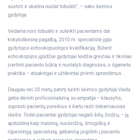
sustoti ir skatina nuolat tobulėti“, – sako šeimos
gydytoja.
Vedama noro tobulėti ir suteikti pacientams dar
kokybiškesnę pagalbą, 2010 m. specialistė įgijo
gydytojos echoskopuotojos kvalifikaciją. Būtent
echoskopijos įgūdžiai gydytojai leidžia greičiau ir tiksliau
įvertinti paciento būklę ir nustatyti diagnozes, o ilgametė
praktika – atsakingai ir užtikrintai priimti sprendimus.
Daugiau nei 20 metų patirtį turinti šeimos gydytoja Vaida
geba derinti profesionalumą su empatija – klausytis,
suprasti pacientų poreikius ir kartu rasti tinkamiausias
išeitis. Todėl pacientai gydytojai negaili
šiltų žodžių
– ją
apibūdina kaip malonią, nuoširdžią, žmogišką ir
rūpestingą specialistę, gebančią įsigilinti į paciento