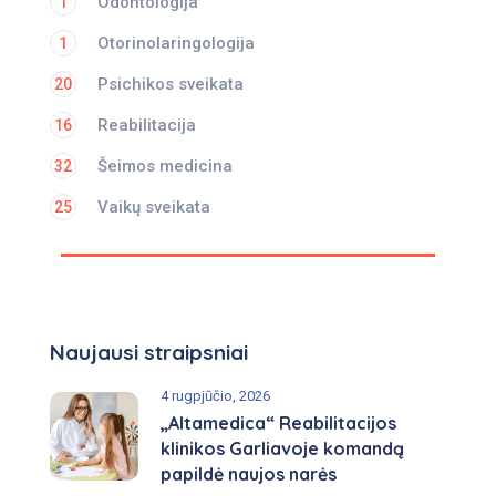
Odontologija
1
Otorinolaringologija
1
Psichikos sveikata
20
Reabilitacija
16
Šeimos medicina
32
Vaikų sveikata
25
Naujausi straipsniai
4 rugpjūčio, 2026
„Altamedica“ Reabilitacijos
klinikos Garliavoje komandą
papildė naujos narės