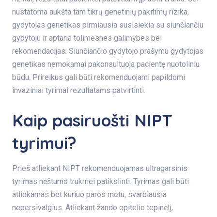
nustatoma aukšta tam tikrų genetinių pakitimų rizika,
gydytojas genetikas pirmiausia susisiekia su siunčiančiu
gydytoju ir aptaria tolimesnes galimybes bei
rekomendacijas. Siunčiančio gydytojo prašymu gydytojas
genetikas nemokamai pakonsultuoja pacientę nuotoliniu
būdu. Prireikus gali būti rekomenduojami papildomi
invaziniai tyrimai rezultatams patvirtinti.
Kaip pasiruošti NIPT
tyrimui?
Prieš atliekant NIPT rekomenduojamas ultragarsinis
tyrimas nėštumo trukmei patikslinti. Tyrimas gali būti
atliekamas bet kuriuo paros metu, svarbiausia
nepersivalgius. Atliekant žando epitelio tepinėlį,