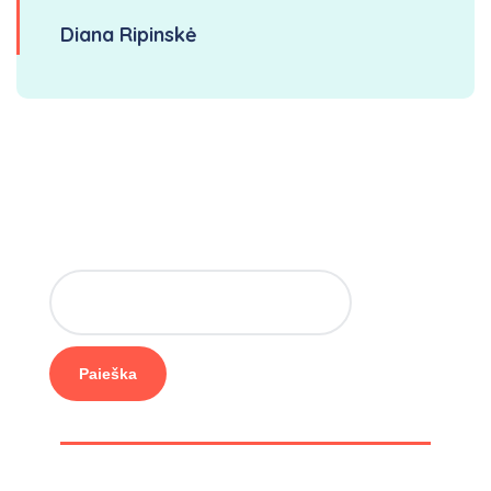
Diana Ripinskė
Paieška