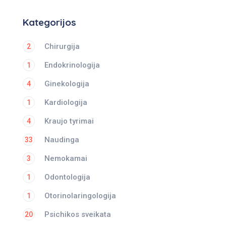
Kategorijos
Chirurgija
2
Endokrinologija
1
Ginekologija
4
Kardiologija
1
Kraujo tyrimai
4
Naudinga
33
Nemokamai
3
Odontologija
1
Otorinolaringologija
1
Psichikos sveikata
20