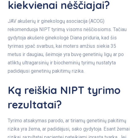
kiekvienai nėščiajai?
JAV akušerių ir ginekologų asociacija (ACOG)
rekomenduoja NIPT tyrimą visoms nėščiosioms. Tačiau
gydytoja akušerė ginekologė Diana priduria, kad šis
tyrimas ypač svarbus, kai moters amžius siekia 35
metus ir daugiau, šeimoje yra buvę genetinių ligų ar po
atliktų ultragarsinių ir biocheminių tyrimų nustatyta
padidėjusi genetinių pakitimų rizika.
Ką reiškia NIPT tyrimo
rezultatai?
Tyrimo atsakymas parodo, ar tiriamų genetinių pakitimų
rizika yra žema, ar padidėjusi, sako gydytoja. Esant žemai
rizikai, rezultatai pacientei pateikiami įprasta tvarka. Jei