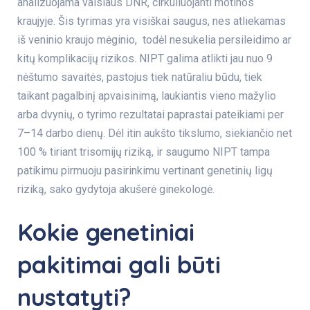
analizuojama vaisiaus DNR, cirkuliuojanti motinos
kraujyje. Šis tyrimas yra visiškai saugus, nes atliekamas
iš veninio kraujo mėginio, todėl nesukelia persileidimo ar
kitų komplikacijų rizikos. NIPT galima atlikti jau nuo 9
nėštumo savaitės,
pastojus tiek natūraliu būdu, tiek
taikant pagalbinį apvaisinimą, laukiantis vieno mažylio
arba dvynių,
o tyrimo rezultatai paprastai pateikiami per
7–14 darbo dienų.
Dėl itin aukšto tikslumo, siekiančio net
100 % tiriant trisomijų riziką, ir saugumo NIPT tampa
patikimu pirmuoju pasirinkimu vertinant genetinių ligų
riziką, sako gydytoja akušerė ginekologė.
Kokie genetiniai
pakitimai gali būti
nustatyti?