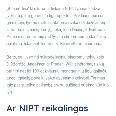
„Altamedica“ klinikose atliekami NIPT tyrimai leidžia
įvertinti platų genetinių ligų spektrą. Priklausomai nuo
gamintojo, tyrimo metu nustatoma rizika dėl dažniausių
autosominių aneuploidijų, tokių kaip Dauno, Edvardso ir
Patau sindromai, taip pat lytinių chromosomų skaičiaus
pakitimų, įskaitant Turnerio ar Klinefelterio sindromus.
Be to, gali įvertinti mikrodelecinių sindromų, tokių kaip
DiDžordžo, Angelman ar Prader–Willi sindromai, riziką
bei tirti net iki 100 dažniausių monogeninių ligų, galinčių
turėti ilgalaikį poveikį vaiko gyvenimo kokybei. Tyrimas
taip pat suteikia galimybę anksti sužinoti būsimo kūdikio
lytį.
Ar NIPT reikalingas