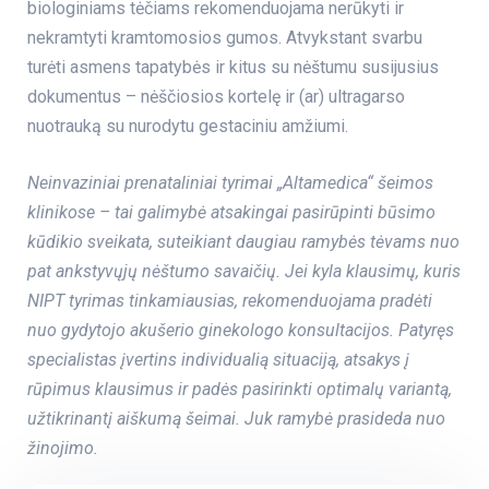
biologiniams tėčiams rekomenduojama nerūkyti ir
nekramtyti kramtomosios gumos. Atvykstant svarbu
turėti asmens tapatybės ir kitus su nėštumu susijusius
dokumentus – nėščiosios kortelę ir (ar) ultragarso
nuotrauką su nurodytu gestaciniu amžiumi.
Neinvaziniai prenataliniai tyrimai „Altamedica“ šeimos
klinikose – tai galimybė atsakingai pasirūpinti būsimo
kūdikio sveikata, suteikiant daugiau ramybės tėvams nuo
pat ankstyvųjų nėštumo savaičių.
Jei kyla klausimų, kuris
NIPT tyrimas tinkamiausias, rekomenduojama pradėti
nuo gydytojo akušerio ginekologo konsultacijos. Patyręs
specialistas įvertins individualią situaciją, atsakys į
rūpimus klausimus ir padės pasirinkti optimalų variantą,
užtikrinantį aiškumą šeimai. Juk ramybė prasideda nuo
žinojimo.