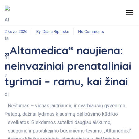
Kraujo tyrimai
,
Šeimos medicina
2 kovo, 2026
By:
Diana Ripinskė
No Comments
„Altamedica“ naujiena:
neinvaziniai prenataliniai
tyrimai – ramu, kai žinai
Nėštumas – vienas jautriausių ir svarbiausių gyvenimo
etapų, dažnai lydimas klausimų dėl būsimo kūdikio
sveikatos. Siekdamos suteikti daugiau aiškumo,
saugumo ir pasitikėjimo būsimiems tėvams, „Altamedica“