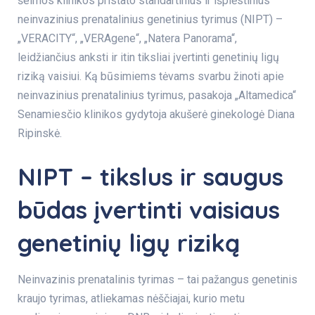
šeimos klinikos pristato standartinius ir išplėstinius
neinvazinius prenatalinius genetinius tyrimus (NIPT) –
„VERACITY“, „VERAgene“, „Natera Panorama“,
leidžiančius anksti ir itin tiksliai įvertinti genetinių ligų
riziką vaisiui. Ką būsimiems tėvams svarbu žinoti apie
neinvazinius prenatalinius tyrimus, pasakoja „Altamedica“
Senamiesčio klinikos gydytoja akušerė ginekologė Diana
Ripinskė.
NIPT – tikslus ir saugus
būdas įvertinti vaisiaus
genetinių ligų riziką
Neinvazinis prenatalinis tyrimas – tai pažangus genetinis
kraujo tyrimas, atliekamas nėščiajai, kurio metu