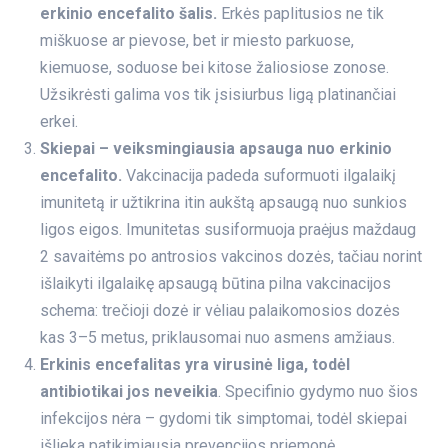
erkinio encefalito šalis.
Erkės paplitusios ne tik
miškuose ar pievose, bet ir miesto parkuose,
kiemuose, soduose bei kitose žaliosiose zonose.
Užsikrėsti galima vos tik įsisiurbus ligą platinančiai
erkei.
Skiepai – veiksmingiausia apsauga nuo erkinio
encefalito.
Vakcinacija padeda suformuoti ilgalaikį
imunitetą ir užtikrina itin aukštą apsaugą nuo sunkios
ligos eigos. Imunitetas susiformuoja praėjus maždaug
2 savaitėms po antrosios vakcinos dozės, tačiau norint
išlaikyti ilgalaikę apsaugą būtina pilna vakcinacijos
schema: trečioji dozė ir vėliau palaikomosios dozės
kas 3–5 metus, priklausomai nuo asmens amžiaus.
Erkinis encefalitas yra virusinė liga, todėl
antibiotikai jos neveikia
. Specifinio gydymo nuo šios
infekcijos nėra – gydomi tik simptomai, todėl skiepai
išlieka patikimiausia prevencijos priemonė.