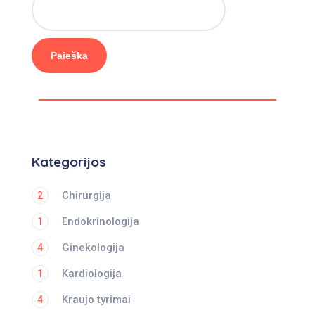
Paieška
Kategorijos
Chirurgija
2
Endokrinologija
1
Ginekologija
4
Kardiologija
1
Kraujo tyrimai
4