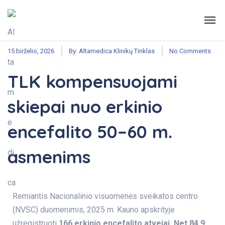
Naudinga
,
Šeimos medicina
15 birželio, 2026
By:
Altamedica Klinikų Tinklas
No Comments
TLK kompensuojami
skiepai nuo erkinio
encefalito 50–60 m.
asmenims
Remiantis
Nacionalinio visuomenės sveikatos centro
(NVSC)
duomenimis, 2025 m. Kauno apskrityje
užregistruoti
166 erkinio encefalito atvejai. Net 84,9