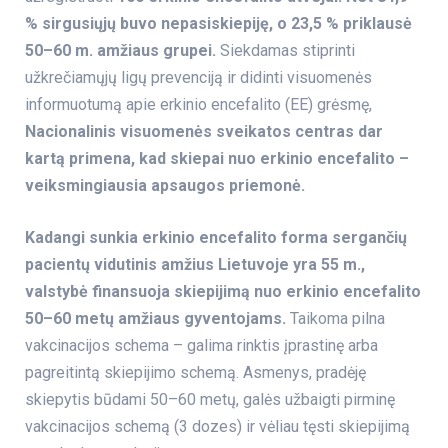
% sirgusiųjų
buvo nepasiskiepiję, o 23,5 % priklausė
50–60 m. amžiaus grupei.
Siekdamas stiprinti
užkrečiamųjų ligų prevenciją ir didinti visuomenės
informuotumą apie erkinio encefalito (EE) grėsmę,
Nacionalinis visuomenės sveikatos centras dar
kartą primena, kad
skiepai nuo erkinio encefalito –
veiksmingiausia apsaugos priemonė.
Kadangi sunkia erkinio encefalito forma sergančių
pacientų vidutinis amžius Lietuvoje yra 55 m.,
valstybė finansuoja skiepijimą nuo erkinio encefalito
50–60 metų amžiaus gyventojams.
Taikoma pilna
vakcinacijos schema – galima rinktis įprastinę arba
pagreitintą skiepijimo schemą. Asmenys, pradėję
skiepytis būdami 50–60 metų, galės užbaigti pirminę
vakcinacijos schemą (3 dozes) ir vėliau tęsti skiepijimą