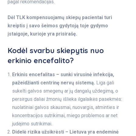
pagal rekomendacijas.
Dėl TLK
kompensuojamų skiepų pacientai turi
kreiptis į savo šeimos gydytoją toje gydymo
įstaigoje, kurioje yra prisirašę.
Kodėl svarbu skiepytis nuo
erkinio encefalito?
Erkinis encefalitas – sunki virusinė infekcija,
pažeidžianti centrinę nervų sistemą.
Liga gali
sukelti galvos smegenų ar jų dangalų uždegimą, o
persirgus daliai žmonių išlieka ilgalaikės pasekmės:
nuolatiniai galvos skausmai, nuovargis, atminties ir
koncentracijos sutrikimai, miego problemos ar net
judėjimo sutrikimai.
Didelė rizika užsikrėsti – Lietuva yra endeminė