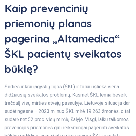
Kaip prevencinių
priemonių planas
pagerina „Altamedica“
ŠKL pacientų sveikatos
būklę?
Širdies ir kraujagyslių ligos (ŠKL) ir toliau išlieka viena
didžiausių sveikatos problemų. Kasmet ŠKL lemia beveik
trečdalį visų mirties atvejų pasaulyje. Lietuvoje situacija dar
sudėtingesnė – 2023 m. nuo ŠKL mirė 19 263 žmonės, o tai
sudarė net 52 proc. visų mirčių šalyje. Visgi, laiku taikomos
prevencijos priemonės gali reikšmingai pagerinti sveikatos
būklės rodiklius, sumažinti riziką susirgti ŠKL ar patirti