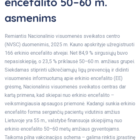
encefalito 50–60 m.
asmenims
Remiantis Nacionalinio visuomenės sveikatos centro
(NVSC) duomenimis, 2025 m. Kauno apskrityje užregistruoti
166 erkinio encefalito atvejai. Net 84,9 % sirgusiųjų buvo
nepasiskiepiję, o 23,5 % priklausė 50–60 m. amžiaus grupei.
Siekdamas stiprinti užkrečiamųjų ligų prevenciją ir didinti
visuomenės informuotumą apie erkinio encefalito (EE)
grėsmę, Nacionalinis visuomenės sveikatos centras dar
kartą primena, kad skiepai nuo erkinio encefalito –
veiksmingiausia apsaugos priemonė. Kadangi sunkia erkinio
encefalito forma sergančių pacientų vidutinis amžius
Lietuvoje yra 55 m., valstybė finansuoja skiepijimą nuo
erkinio encefalito 50–60 metų amžiaus gyventojams.
Taikoma pilna vakcinacijos schema – galima rinktis įprastinę