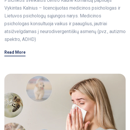
Psichikos sveikatos centro Kaune komandą papildęs
Vykintas Kalnius – licencijuotas medicinos psichologas ir
Lietuvos psichologų sąjungos narys. Medicinos
psichologas konsultuoja vaikus ir paauglius, jautriai
atsižvelgdamas į neurodivergentiškų asmenų (pvz., autizmo
spektro, ADHD)
Read More