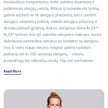
molekulinius komponentus, todėl suteikia išsamesnį ir
patikimesnį alergijų vaizdą. Atlikus šį kompleksinį tyrimą,
galima sužinoti ne tik alergijos priežastis, bet ir įvertinti
alergijos simptomų pobūdį, stebėti alergijos pokyčius ir
tiksliau planuoti gydymą. Kokius alergenus ištiria ALEX³?
ALEX³ tyrimas tiria IgE sukeltas alergines reakcijas, kurios
dažniausiai pasireiškia netrukus po kontakto su alergenu.
Vos iš vieno kraujo serumo mėginio galima nustatyti
jautrumą net iki 300 skirtingų alergenų – maisto,
įkvepiamųjų bei vabzdžių nuodų. Taip pat įvertinamas
Read More