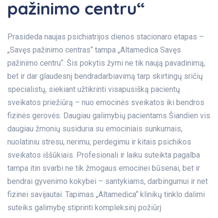
pažinimo centru“
Prasideda naujas psichiatrijos dienos stacionaro etapas –
„Savęs pažinimo centras“ tampa „Altamedica Savęs
pažinimo centru“. Šis pokytis žymi ne tik naują pavadinimą,
bet ir dar glaudesnį bendradarbiavimą tarp skirtingų sričių
specialistų, siekiant užtikrinti visapusišką pacientų
sveikatos priežiūrą – nuo emocinės sveikatos iki bendros
fizinės gerovės. Daugiau galimybių pacientams Šiandien vis
daugiau žmonių susiduria su emociniais sunkumais,
nuolatiniu stresu, nerimu, perdegimu ir kitais psichikos
sveikatos iššūkiais. Profesionali ir laiku suteikta pagalba
tampa itin svarbi ne tik žmogaus emocinei būsenai, bet ir
bendrai gyvenimo kokybei – santykiams, darbingumui ir net
fizinei savijautai. Tapimas „Altamedica“ klinikų tinklo dalimi
suteiks galimybę stiprinti kompleksinį požiūrį