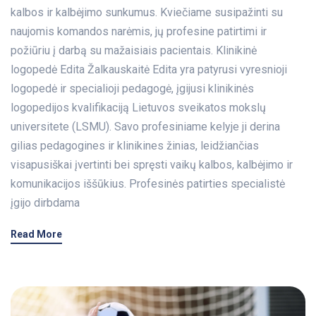
kalbos ir kalbėjimo sunkumus. Kviečiame susipažinti su
naujomis komandos narėmis, jų profesine patirtimi ir
požiūriu į darbą su mažaisiais pacientais. Klinikinė
logopedė Edita Žalkauskaitė Edita yra patyrusi vyresnioji
logopedė ir specialioji pedagogė, įgijusi klinikinės
logopedijos kvalifikaciją Lietuvos sveikatos mokslų
universitete (LSMU). Savo profesiniame kelyje ji derina
gilias pedagogines ir klinikines žinias, leidžiančias
visapusiškai įvertinti bei spręsti vaikų kalbos, kalbėjimo ir
komunikacijos iššūkius. Profesinės patirties specialistė
įgijo dirbdama
Read More