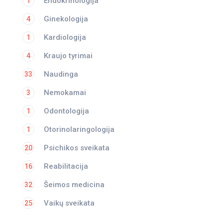
Endokrinologija
1
Ginekologija
4
Kardiologija
1
Kraujo tyrimai
4
Naudinga
33
Nemokamai
3
Odontologija
1
Otorinolaringologija
1
Psichikos sveikata
20
Reabilitacija
16
Šeimos medicina
32
Vaikų sveikata
25