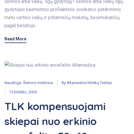
šeimos arba vaikų ligų gydytoją? Šeimos arba vaikų ligų
gydytojas kasmetinio profilaktinio sveikatos patikrinimo
metu vertins vaikų ir pilnamečių mokinių, besimokančių
pagal bendrojo
Read More
Naudinga
,
Šeimos medicina
By
Altamedica Klinikų Tinklas
15 birželio, 2026
TLK kompensuojami
skiepai nuo erkinio