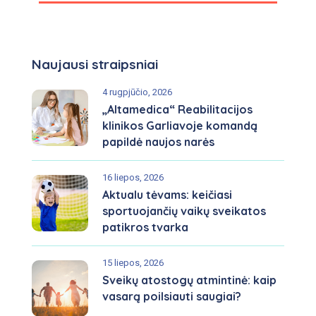
Naujausi straipsniai
4 rugpjūčio, 2026
„Altamedica“ Reabilitacijos
klinikos Garliavoje komandą
papildė naujos narės
16 liepos, 2026
Aktualu tėvams: keičiasi
sportuojančių vaikų sveikatos
patikros tvarka
15 liepos, 2026
Sveikų atostogų atmintinė: kaip
vasarą poilsiauti saugiai?