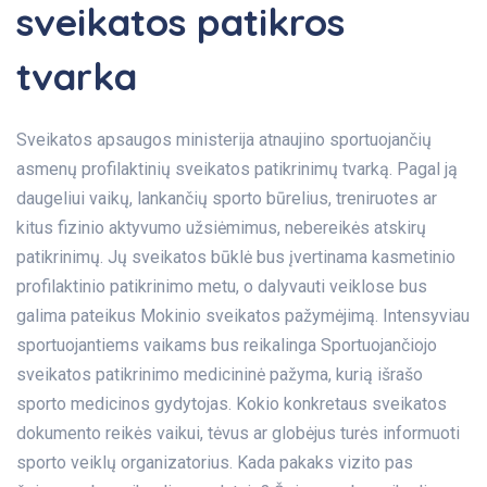
sveikatos patikros
tvarka
Sveikatos apsaugos ministerija atnaujino sportuojančių
asmenų profilaktinių sveikatos patikrinimų tvarką. Pagal ją
daugeliui vaikų, lankančių sporto būrelius, treniruotes ar
kitus fizinio aktyvumo užsiėmimus, nebereikės atskirų
patikrinimų. Jų sveikatos būklė bus įvertinama kasmetinio
profilaktinio patikrinimo metu, o dalyvauti veiklose bus
galima pateikus Mokinio sveikatos pažymėjimą. Intensyviau
sportuojantiems vaikams bus reikalinga Sportuojančiojo
sveikatos patikrinimo medicininė pažyma, kurią išrašo
sporto medicinos gydytojas. Kokio konkretaus sveikatos
dokumento reikės vaikui, tėvus ar globėjus turės informuoti
sporto veiklų organizatorius. Kada pakaks vizito pas