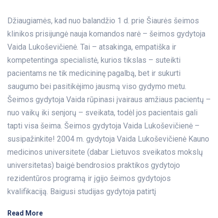
Džiaugiamės, kad nuo balandžio 1 d. prie Šiaurės šeimos
klinikos prisijungė nauja komandos narė – šeimos gydytoja
Vaida Lukoševičienė. Tai – atsakinga, empatiška ir
kompetentinga specialistė, kurios tikslas – suteikti
pacientams ne tik medicininę pagalbą, bet ir sukurti
saugumo bei pasitikėjimo jausmą viso gydymo metu.
Šeimos gydytoja Vaida rūpinasi įvairaus amžiaus pacientų –
nuo vaikų iki senjorų – sveikata, todėl jos pacientais gali
tapti visa šeima. Šeimos gydytoja Vaida Lukoševičienė –
susipažinkite! 2004 m. gydytoja Vaida Lukoševičienė Kauno
medicinos universitete (dabar Lietuvos sveikatos mokslų
universitetas) baigė bendrosios praktikos gydytojo
rezidentūros programą ir įgijo šeimos gydytojos
kvalifikaciją. Baigusi studijas gydytoja patirtį
Read More