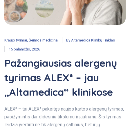
Kraujo tyrimai
,
Šeimos medicina
By
Altamedica Klinikų Tinklas
15 balandžio, 2026
Pažangiausias alergenų
tyrimas ALEX³ – jau
„Altamedica“ klinikose
ALEX³ – tai ALEX² pakeitęs naujos kartos alergenų tyrimas,
pasižymintis dar didesniu tikslumu ir jautrumu. Šis tyrimas
leidžia įvertinti ne tik alergenų šaltinius, bet ir jų