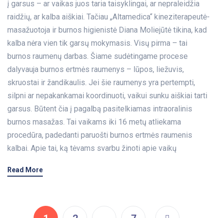
į garsus – ar vaikas juos taria taisyklingai, ar nepraleidžia
raidžių, ar kalba aiškiai. Tačiau „Altamedica“ kineziterapeutė-
masažuotoja ir burnos higienistė Diana Moliejūtė tikina, kad
kalba nėra vien tik garsų mokymasis. Visų pirma – tai
burnos raumenų darbas. Šiame sudėtingame procese
dalyvauja burnos ertmės raumenys – lūpos, liežuvis,
skruostai ir žandikaulis. Jei šie raumenys yra pertempti,
silpni ar nepakankamai koordinuoti, vaikui sunku aiškiai tarti
garsus. Būtent čia į pagalbą pasitelkiamas intraoralinis
burnos masažas. Tai vaikams iki 16 metų atliekama
procedūra, padedanti paruošti burnos ertmės raumenis
kalbai. Apie tai, ką tėvams svarbu žinoti apie vaikų
Read More