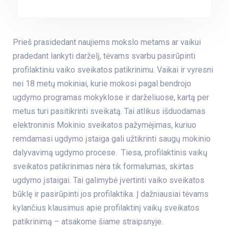
Prieš prasidedant naujiems mokslo metams ar vaikui
pradedant lankyti darželį, tėvams svarbu pasirūpinti
profilaktiniu vaiko sveikatos patikrinimu. Vaikai ir vyresni
nei 18 metų mokiniai, kurie mokosi pagal bendrojo
ugdymo programas mokyklose ir darželiuose, kartą per
metus turi pasitikrinti sveikatą. Tai atlikus išduodamas
elektroninis Mokinio sveikatos pažymėjimas, kuriuo
remdamasi ugdymo įstaiga gali užtikrinti saugų mokinio
dalyvavimą ugdymo procese. Tiesa, profilaktinis vaikų
sveikatos patikrinimas nėra tik formalumas, skirtas
ugdymo įstaigai. Tai galimybė įvertinti vaiko sveikatos
būklę ir pasirūpinti jos profilaktika. Į dažniausiai tėvams
kylančius klausimus apie
profilaktinį vaikų sveikatos
patikrinimą
– atsakome šiame straipsnyje.