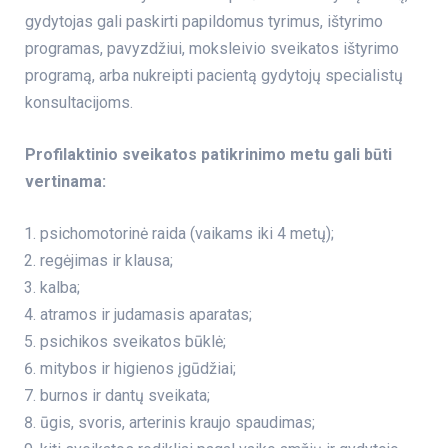
gydytojas gali paskirti papildomus tyrimus, ištyrimo
programas, pavyzdžiui,
moksleivio sveikatos ištyrimo
programą
, arba nukreipti pacientą gydytojų specialistų
konsultacijoms.
Profilaktinio sveikatos patikrinimo metu gali būti
vertinama:
psichomotorinė raida (vaikams iki 4 metų);
regėjimas ir klausa;
kalba;
atramos ir judamasis aparatas;
psichikos sveikatos būklė;
mitybos ir higienos įgūdžiai;
burnos ir dantų sveikata;
ūgis, svoris, arterinis kraujo spaudimas;