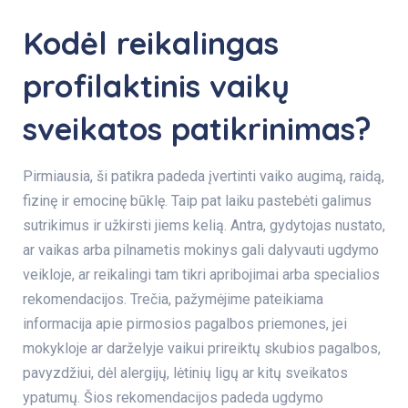
Kodėl reikalingas
profilaktinis vaikų
sveikatos patikrinimas?
Pirmiausia, ši patikra padeda įvertinti vaiko augimą, raidą,
fizinę ir emocinę būklę. Taip pat laiku pastebėti galimus
sutrikimus ir užkirsti jiems kelią. Antra, gydytojas nustato,
ar vaikas arba pilnametis mokinys gali dalyvauti ugdymo
veikloje, ar reikalingi tam tikri apribojimai arba specialios
rekomendacijos. Trečia, pažymėjime pateikiama
informacija apie pirmosios pagalbos priemones, jei
mokykloje ar darželyje vaikui prireiktų skubios pagalbos,
pavyzdžiui, dėl alergijų, lėtinių ligų ar kitų sveikatos
ypatumų. Šios rekomendacijos padeda ugdymo