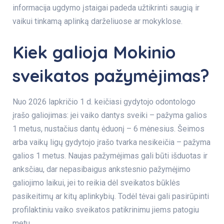
informacija ugdymo įstaigai padeda užtikrinti saugią ir
vaikui tinkamą aplinką darželiuose ar mokyklose.
Kiek galioja Mokinio
sveikatos pažymėjimas?
Nuo 2026 lapkričio 1 d. keičiasi gydytojo odontologo
įrašo galiojimas: jei vaiko dantys sveiki – pažyma galios
1 metus, nustačius dantų ėduonį – 6 mėnesius. Šeimos
arba vaikų ligų gydytojo įrašo tvarka nesikeičia – pažyma
galios 1 metus. Naujas pažymėjimas gali būti išduotas ir
anksčiau, dar nepasibaigus ankstesnio pažymėjimo
galiojimo laikui, jei to reikia dėl sveikatos būklės
pasikeitimų ar kitų aplinkybių. Todėl tėvai gali pasirūpinti
profilaktiniu vaiko sveikatos patikrinimu jiems patogiu
metu.