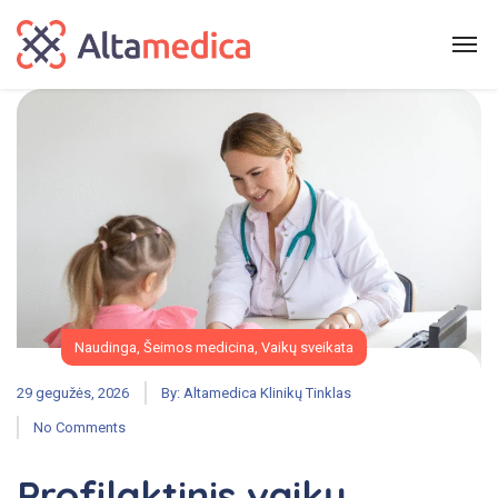
Naudinga
,
Šeimos medicina
,
Vaikų sveikata
29 gegužės, 2026
By:
Altamedica Klinikų Tinklas
No Comments
Profilaktinis vaikų