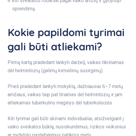
kiti sveikatos rodikliai pagal vaiko amžių ir gydytojo
sprendimą.
Kokie papildomi tyrimai
gali būti atliekami?
Pirmą kartą pradedant lankyti darželį, vaikas tikrinamas
dėl helmintozių (galimų kirmėlinių susirgimų).
Prieš pradedant lankyti mokyklą, dažniausiai 6–7 metų
amžiaus, vaikas taip pat tiriamas dėl helmintozių ir jam
atliekamas tuberkulino mėginys dėl tuberkuliozės.
Kiti tyrimai gali būti skiriami individualiai, atsižvelgiant į
vaiko sveikatos būklę, nusiskundimus, rizikos veiksnius
ar gydytojo pastebėjimus patikros metu.