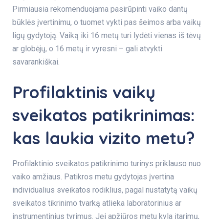
Pirmiausia rekomenduojama pasirūpinti vaiko dantų
būklės įvertinimu, o tuomet vykti pas šeimos arba vaikų
ligų gydytoją. Vaiką iki 16 metų turi lydėti vienas iš tėvų
ar globėjų, o 16 metų ir vyresni – gali atvykti
savarankiškai.
Profilaktinis vaikų
sveikatos patikrinimas:
kas laukia vizito metu
?
Profilaktinio sveikatos patikrinimo turinys priklauso nuo
vaiko amžiaus. Patikros metu gydytojas įvertina
individualius sveikatos rodiklius, pagal nustatytą vaikų
sveikatos tikrinimo tvarką atlieka laboratorinius ar
instrumentinius tyrimus. Jei apžiūros metu kyla įtarimų,