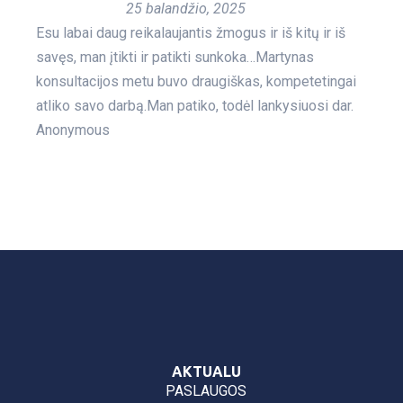
25 balandžio, 2025
Esu labai daug reikalaujantis žmogus ir iš kitų ir iš
savęs, man įtikti ir patikti sunkoka…Martynas
konsultacijos metu buvo draugiškas, kompetetingai
atliko savo darbą.Man patiko, todėl lankysiuosi dar.
Anonymous
AKTUALU
PASLAUGOS