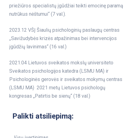
priežiūros specialistų įgūdžiai teikti emocinę paramą
nutrūkus nėštumui“ (7 val.).
2023.12 VŠĮ Šiaulių psichologinių paslaugų centras
,,Savižudybės krizės atpažinimas bei intervencijos
įgūdžių lavinimas“ (16 val.)
2021.04 Lietuvos sveikatos mokslų universiteto
Sveikatos psichologijos katedra (LSMU MA) ir
Psichologinės gerovės ir sveikatos mokymų centras
(LSMU MA) 2021 metų Lietuvos psichologų
kongresas „Patirtis be sienų“ (18 val.)
Palikti atsiliepimą:
Jūsų įvertinimas