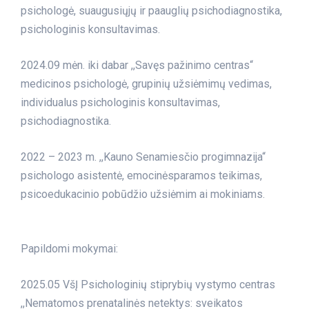
psichologė, suaugusiųjų ir paauglių psichodiagnostika,
psichologinis konsultavimas.
2024.09 mėn. iki dabar ,,Savęs pažinimo centras“
medicinos psichologė, grupinių užsiėmimų vedimas,
individualus psichologinis konsultavimas,
psichodiagnostika.
2022 – 2023 m. ,,Kauno Senamiesčio progimnazija“
psichologo asistentė, emocinėsparamos teikimas,
psicoedukacinio pobūdžio užsiėmim ai mokiniams.
Papildomi mokymai:
2025.05 VšĮ Psichologinių stiprybių vystymo centras
,,Nematomos prenatalinės netektys: sveikatos