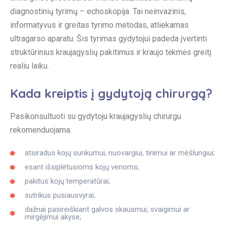
diagnostinių tyrimų – echoskopija. Tai neinvazinis,
informatyvus ir greitas tyrimo metodas, atliekamas
ultragarso aparatu. Šis tyrimas gydytojui padeda įvertinti
struktūrinius kraujagyslių pakitimus ir kraujo tėkmės greitį
realiu laiku.
Kada kreiptis į gydytoją chirurgą?
Pasikonsultuoti su gydytoju kraujagyslių chirurgu
rekomenduojama:
atsiradus kojų sunkumui, nuovargiui, tinimui ar mėšlungiui;
esant išsiplėtusioms kojų venoms;
pakitus kojų temperatūrai;
sutrikus pusiausvyrai;
dažnai pasireiškiant galvos skausmui, svaigimui ar
mirgėjimui akyse;