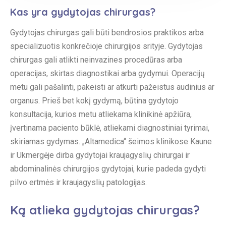
Kas yra gydytojas chirurgas?
Gydytojas chirurgas gali būti bendrosios praktikos arba
specializuotis konkrečioje chirurgijos srityje. Gydytojas
chirurgas gali atlikti neinvazines procedūras arba
operacijas, skirtas diagnostikai arba gydymui. Operacijų
metu gali pašalinti, pakeisti ar atkurti pažeistus audinius ar
organus. Prieš bet kokį gydymą, būtina gydytojo
konsultacija, kurios metu atliekama klinikinė apžiūra,
įvertinama paciento būklė, atliekami diagnostiniai tyrimai,
skiriamas gydymas. „Altamedica“ šeimos klinikose Kaune
ir Ukmergėje dirba gydytojai kraujagyslių chirurgai ir
abdominalinės chirurgijos gydytojai, kurie padeda gydyti
pilvo ertmės ir kraujagyslių patologijas.
Ką atlieka gydytojas chirurgas?