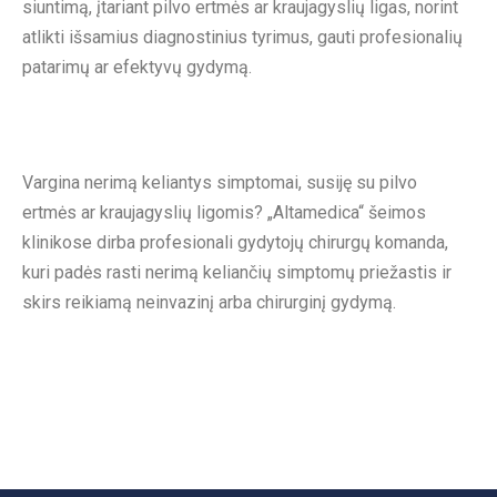
siuntimą, įtariant pilvo ertmės ar kraujagyslių ligas, norint
atlikti išsamius diagnostinius tyrimus, gauti profesionalių
patarimų ar efektyvų gydymą.
Vargina nerimą keliantys simptomai, susiję su pilvo
ertmės ar kraujagyslių ligomis? „Altamedica“ šeimos
klinikose dirba profesionali gydytojų chirurgų komanda,
kuri padės rasti nerimą keliančių simptomų priežastis ir
skirs reikiamą neinvazinį arba chirurginį gydymą.