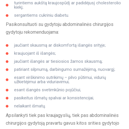
turintiems aukštą kraujospūdį ar padidėjusį cholesterolio
kiekį;
sergantiems cukriniu diabetu.
Pasikonsultuoti su gydytoju abdominalinės chirurgijos
gydytoju rekomenduojama:
jaučiant skausmą ar diskomfortą išangės srityje;
kraujuojant iš išangės;
jaučiant išangės ar tiesiosios žarnos skausmą;
patiriant silpnumą, darbingumo sumažėjimą, nuovargį;
esant virškinimo sutrikimų – pilvo pūtimui, vidurių
užkietėjimui arba viduriavimui;
esant išangės svetimkūnio pojūčiui;
pasikeitus išmatų spalvai ar konsistencijai;
nelaikant išmatų.
Apsilankyti tiek pas kraujagyslių, tiek pas abdominalinės
chirurgijos gydytoją pravartu gavus kitos srities gydytojo