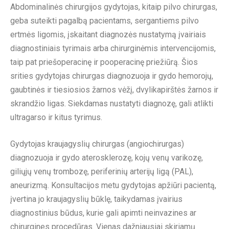
Abdominalinės chirurgijos gydytojas, kitaip pilvo chirurgas,
geba suteikti pagalbą pacientams, sergantiems pilvo
ertmės ligomis, įskaitant diagnozės nustatymą įvairiais
diagnostiniais tyrimais arba chirurginėmis intervencijomis,
taip pat priešoperacinę ir pooperacinę priežiūrą. Šios
srities gydytojas chirurgas diagnozuoja ir gydo hemorojų,
gaubtinės ir tiesiosios žarnos vėžį, dvylikapirštės žarnos ir
skrandžio ligas. Siekdamas nustatyti diagnozę, gali atlikti
ultragarso ir kitus tyrimus.
Gydytojas kraujagyslių chirurgas (angiochirurgas)
diagnozuoja ir gydo aterosklerozę, kojų venų varikozę,
giliųjų venų trombozę, periferinių arterijų ligą (PAL),
aneurizmą. Konsultacijos metu gydytojas apžiūri pacientą,
įvertina jo kraujagyslių būklę, taikydamas įvairius
diagnostinius būdus, kurie gali apimti neinvazines ar
chirurgines procedūras. Vienas dažniausiai skiriamų