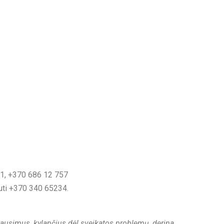
1,
+370 686 12 757
uti
+370 340 65234.
 klausimus, kylančius dėl sveikatos problemų, derina