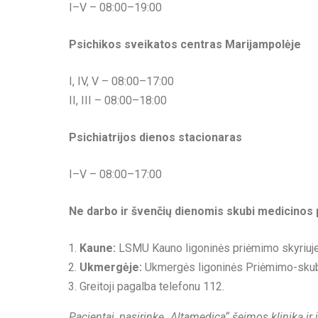
I–V – 08:00–19:00
Psichikos sveikatos centras Marijampolėje
I, IV, V – 08:00–17:00
II, III – 08:00–18:00
Psichiatrijos dienos stacionaras
I–V – 08:00–17:00
Ne darbo ir švenčių dienomis skubi medicinos 
Kaune:
LSMU Kauno ligoninės priėmimo skyriuje a
Ukmergėje:
Ukmergės ligoninės Priėmimo-skubio
Greitoji pagalba telefonu 112.
Pacientai, pasirinkę „Altamedica“ šeimos kliniką ir 