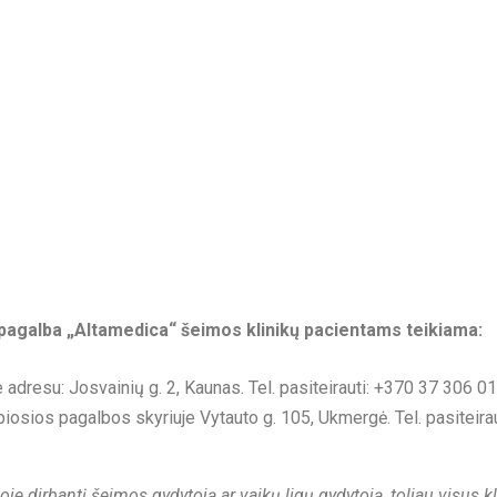
pagalba „Altamedica“ šeimos klinikų pacientams teikiama:
dresu: Josvainių g. 2, Kaunas. Tel. pasiteirauti:
+370 37 306 01
sios pagalbos skyriuje Vytauto g. 105, Ukmergė. Tel. pasiteira
joje dirbantį šeimos gydytoją ar vaikų ligų gydytoją, toliau visus