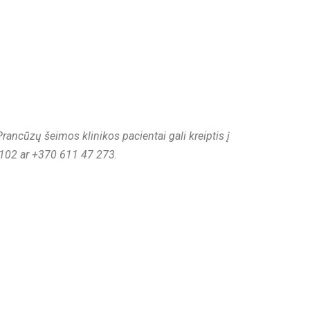
ncūzų šeimos klinikos pacientai gali kreiptis į
7 102 ar +370 611 47 273.