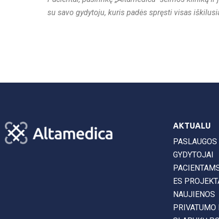
su savo gydytoju, kuris padės spręsti visas iškilus
AKTUALU
PASLAUGOS
GYDYTOJAI
PACIENTAM
ES PROJEKT
NAUJIENOS
PRIVATUMO 