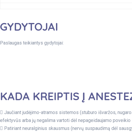
GYDYTOJAI​
Paslaugas teikiantys gydytojai:
KADA KREIPTIS Į ANEST
Jaučiant judėjimo-atramos sistemos (stuburo išvaržos, nugaros
efektyvūs arba jų negalima vartoti dėl nepageidaujamo poveikio
Patiriant neuralginius skausmus (nervų suspaudimą dėl sausg