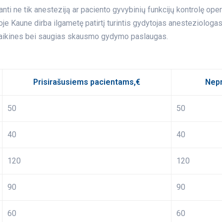
nti ne tik anesteziją ar paciento gyvybinių funkcijų kontrolę op
oje Kaune dirba ilgametę patirtį turintis gydytojas anesteziolog
uolaikines bei saugias skausmo gydymo paslaugas.
Prisirašusiems pacientams,€
Nepr
50
50
40
40
120
120
90
90
60
60