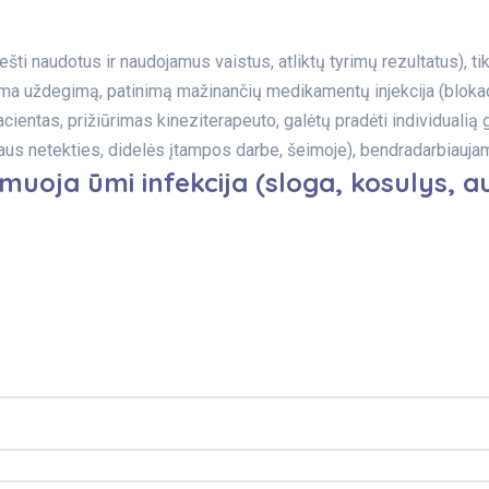
ešti naudotus ir naudojamus vaistus, atliktų tyrimų rezultatus), 
ma uždegimą, patinimą mažinančių medikamentų injekcija (blokad
 pacientas, prižiūrimas kineziterapeuto, galėtų pradėti individual
aus netekties, didelės įtampos darbe, šeimoje), bendradarbiauja
amuoja ūmi infekcija (sloga, kosulys, 