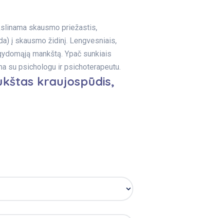
tikslinama skausmo priežastis,
a) į skausmo židinį. Lengvesniais,
ią gydomąją mankštą. Ypač sunkiais
ma su psichologu ir psichoterapeutu.
aukštas kraujospūdis,