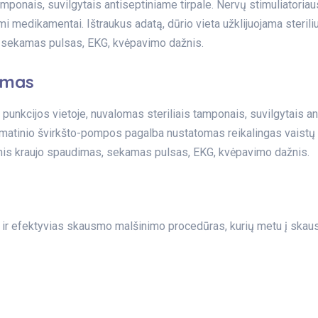
amponais, suvilgytais antiseptiniame tirpale. Nervų stimuliator
žiami medikamentai. Ištraukus adatą, dūrio vieta užklijuojama steri
, sekamas pulsas, EKG, kvėpavimo dažnis.
imas
nkcijos vietoje, nuvalomas steriliais tamponais, suvilgytais an
omatinio švirkšto-pompos pagalba nustatomas reikalingas vaistų ki
nis kraujo spaudimas, sekamas pulsas, EKG, kvėpavimo dažnis.
r efektyvias skausmo malšinimo procedūras, kurių metu į skausm