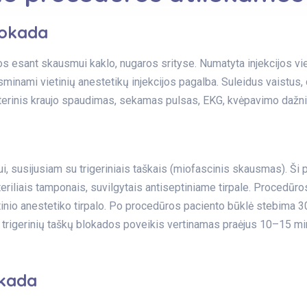
lokada
kamos esant skausmui kaklo, nugaros srityse. Numatyta injekcijos v
minami vietinių anestetikų injekcijos pagalba. Suleidus vaistus, dū
erinis kraujo spaudimas, sekamas pulsas, EKG, kvėpavimo dažni
i, susijusiam su trigeriniais taškais (miofascinis skausmas). Ši 
eriliais tamponais, suvilgytais antiseptiniame tirpale. Procedū
etinio anestetiko tirpalo. Po procedūros paciento būklė stebima 3
igerinių taškų blokados poveikis vertinamas praėjus 10–15 min.
okada