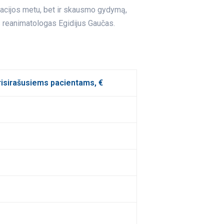
eracijos metu, bet ir skausmo gydymą,
as reanimatologas Egidijus Gaučas.
isirašusiems pacientams, €