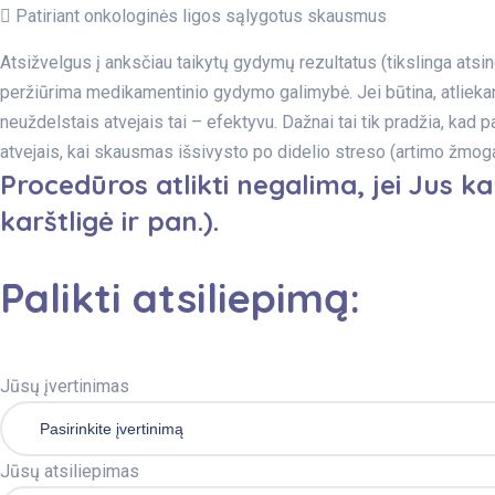
Patiriant onkologinės ligos sąlygotus skausmus
Atsižvelgus į anksčiau taikytų gydymų rezultatus (tikslinga atsin
peržiūrima medikamentinio gydymo galimybė. Jei būtina, atlieka
neuždelstais atvejais tai – efektyvu. Dažnai tai tik pradžia, kad
atvejais, kai skausmas išsivysto po didelio streso (artimo žmog
Procedūros atlikti negalima, jei Jus k
karštligė ir pan.).
Palikti atsiliepimą:
Jūsų įvertinimas
Jūsų atsiliepimas