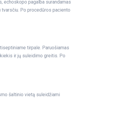
iaus, echoskopo pagalba surandamas
liu tvarsčiu. Po procedūros paciento
tiseptiniame tirpale. Paruošiamas
ekis ir jų suleidimo greitis. Po
o šaltinio vietą suleidžiami