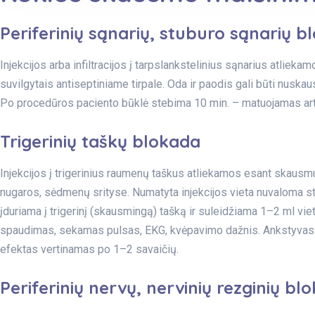
Periferinių sąnarių, stuburo sąnarių b
Injekcijos arba infiltracijos į tarpslankstelinius sąnarius atlie
suvilgytais antiseptiniame tirpale. Oda ir paodis gali būti nuskaus
Po procedūros paciento būklė stebima 10 min. – matuojamas art
Trigerinių taškų blokada
Injekcijos į trigerinius raumenų taškus atliekamos esant skausmu
nugaros, sėdmenų srityse. Numatyta injekcijos vieta nuvaloma st
įduriama į trigerinį (skausmingą) tašką ir suleidžiama 1–2 ml vi
spaudimas, sekamas pulsas, EKG, kvėpavimo dažnis. Ankstyvas tr
efektas vertinamas po 1–2 savaičių.
Periferinių nervų, nervinių rezginių bl