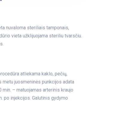
ieta nuvaloma steriliais tamponais,
rio vieta užklijuojama steriliu tvarsčiu.
s.
procedūra atliekama kaklo, pečių,
ros metu juosmeninės punkcijos adata
0 min. – matuojamas arterinis kraujo
 po injekcijos. Galutinis gydymo