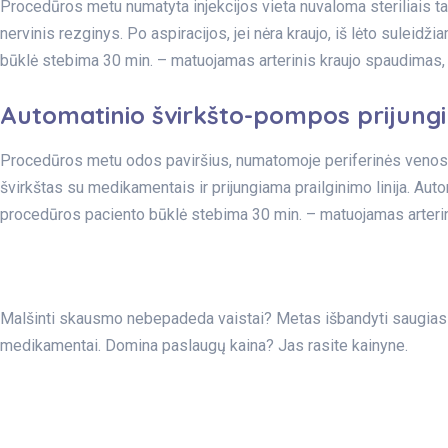
Procedūros metu numatyta injekcijos vieta nuvaloma steriliais t
nervinis rezginys. Po aspiracijos, jei nėra kraujo, iš lėto suleid
būklė stebima 30 min. – matuojamas arterinis kraujo spaudimas
Automatinio švirkšto-pompos prijung
Procedūros metu odos paviršius, numatomoje periferinės venos pu
švirkštas su medikamentais ir prijungiama prailginimo linija. Aut
procedūros paciento būklė stebima 30 min. – matuojamas arteri
Malšinti skausmo nebepadeda vaistai? Metas išbandyti saugias i
medikamentai. Domina paslaugų kaina? Jas rasite kainyne.