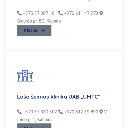
+370 37 387 101
+370 611 47 273
Šiaurės pr. 8C, Kaunas
Plačiau
Lašo šeimos klinika UAB „UMTC“
+370 37 330 302
+370 612 39 890
V.
Lašo g. 1, Kaunas