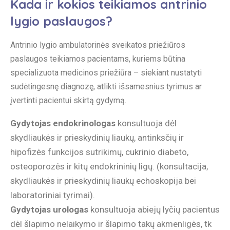
Kada ir kokios teikiamos antrinio
lygio paslaugos?
Antrinio lygio ambulatorinės sveikatos priežiūros
paslaugos teikiamos pacientams, kuriems būtina
specializuota medicinos priežiūra – siekiant nustatyti
sudėtingesnę diagnozę, atlikti išsamesnius tyrimus ar
įvertinti pacientui skirtą gydymą.
Gydytojas endokrinologas
konsultuoja dėl
skydliaukės ir prieskydinių liaukų, antinksčių ir
hipofizės funkcijos sutrikimų, cukrinio diabeto,
osteoporozės ir kitų endokrininių ligų. (konsultacija,
skydliaukės ir prieskydinių liaukų echoskopija bei
laboratoriniai tyrimai).
Gydytojas urologas
konsultuoja abiejų lyčių pacientus
dėl šlapimo nelaikymo ir šlapimo takų akmenligės, tk