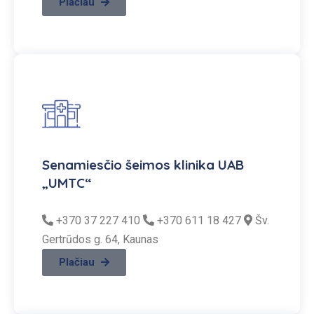
Plačiau
Senamiesčio šeimos klinika UAB
„UMTC“
+370 37 227 410
+370 611 18 427
Šv.
Gertrūdos g. 64, Kaunas
Plačiau