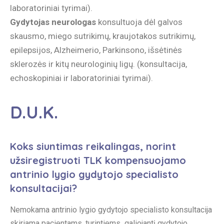
laboratoriniai tyrimai).
Gydytojas neurologas
konsultuoja dėl galvos
skausmo, miego sutrikimų, kraujotakos sutrikimų,
epilepsijos, Alzheimerio, Parkinsono, išsėtinės
sklerozės ir kitų neurologinių ligų. (konsultacija,
echoskopiniai ir laboratoriniai tyrimai).
D.U.K.
Koks siuntimas reikalingas, norint
užsiregistruoti TLK kompensuojamo
antrinio lygio gydytojo specialisto
konsultacijai?
Nemokama antrinio lygio gydytojo specialisto konsultacija
skiriama pacientams, turintiems galiojantį gydytojo