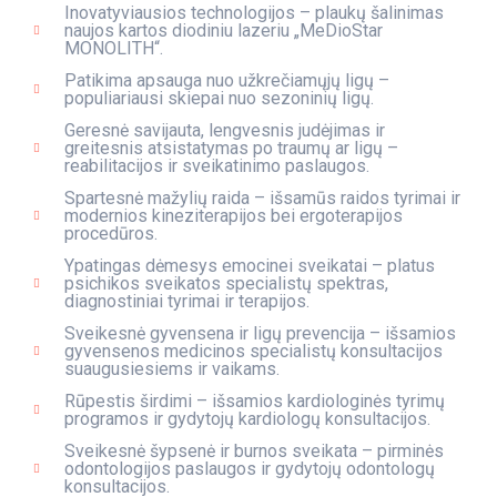
Inovatyviausios technologijos – plaukų šalinimas
naujos kartos diodiniu lazeriu „MeDioStar
MONOLITH“.
Patikima apsauga nuo užkrečiamųjų ligų –
populiariausi skiepai nuo sezoninių ligų.
Geresnė savijauta, lengvesnis judėjimas ir
greitesnis atsistatymas po traumų ar ligų –
reabilitacijos ir sveikatinimo paslaugos.
Spartesnė mažylių raida – išsamūs raidos tyrimai ir
modernios kineziterapijos bei ergoterapijos
procedūros.
Ypatingas dėmesys emocinei sveikatai – platus
psichikos sveikatos specialistų spektras,
diagnostiniai tyrimai ir terapijos.
Sveikesnė gyvensena ir ligų prevencija – išsamios
gyvensenos medicinos specialistų konsultacijos
suaugusiesiems ir vaikams.
Rūpestis širdimi – išsamios kardiologinės tyrimų
programos ir gydytojų kardiologų konsultacijos.
Sveikesnė šypsenė ir burnos sveikata – pirminės
odontologijos paslaugos ir gydytojų odontologų
konsultacijos.