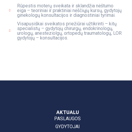
Rūpestis moterų sveikata ir sklandžia nėštumo
eiga – teoriniai ir praktiniai nėščiųjų kursų, gydytojų
ginekologų konsultacijos ir diagnostiniai tyrimai.
Visapusiškai sveikatos priežiūrai užtikrinti – kitų
specialistų – gydytojų chirurgų, endokrinologų,
urologų, anesteziolgų, ortopedų traumatologų, LOR
gydytojų – konsultacijos.
AKTUALU
PASLAUGOS
GYDYTOJAI