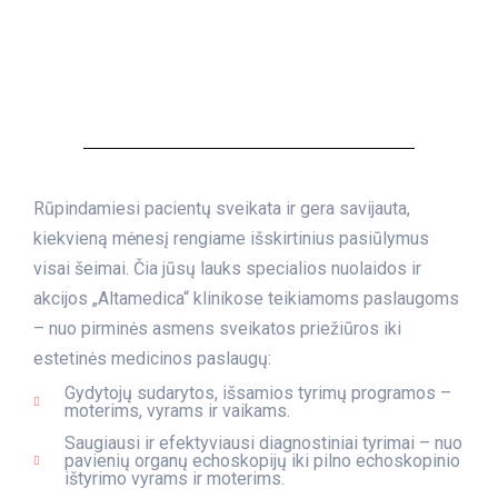
Rūpindamiesi pacientų sveikata ir gera savijauta,
kiekvieną mėnesį rengiame išskirtinius pasiūlymus
visai šeimai. Čia jūsų lauks specialios nuolaidos ir
akcijos „Altamedica“ klinikose teikiamoms paslaugoms
– nuo pirminės asmens sveikatos priežiūros iki
estetinės medicinos paslaugų:
Gydytojų sudarytos, išsamios tyrimų programos –
moterims, vyrams ir vaikams.
Saugiausi ir efektyviausi diagnostiniai tyrimai – nuo
pavienių organų echoskopijų iki pilno echoskopinio
ištyrimo vyrams ir moterims.