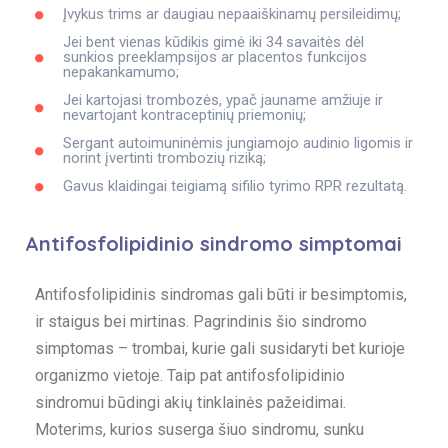
Įvykus trims ar daugiau nepaaiškinamų persileidimų;
Jei bent vienas kūdikis gimė iki 34 savaitės dėl
sunkios preeklampsijos ar placentos funkcijos
nepakankamumo;
Jei kartojasi trombozės, ypač jauname amžiuje ir
nevartojant kontraceptinių priemonių;
Sergant autoimuninėmis jungiamojo audinio ligomis ir
norint įvertinti trombozių riziką;
Gavus klaidingai teigiamą sifilio tyrimo RPR rezultatą.
Antifosfolipidinio sindromo simptomai
Antifosfolipidinis sindromas gali būti ir besimptomis,
ir staigus bei mirtinas. Pagrindinis šio sindromo
simptomas – trombai, kurie gali susidaryti bet kurioje
organizmo vietoje. Taip pat antifosfolipidinio
sindromui būdingi akių tinklainės pažeidimai.
Moterims, kurios suserga šiuo sindromu, sunku