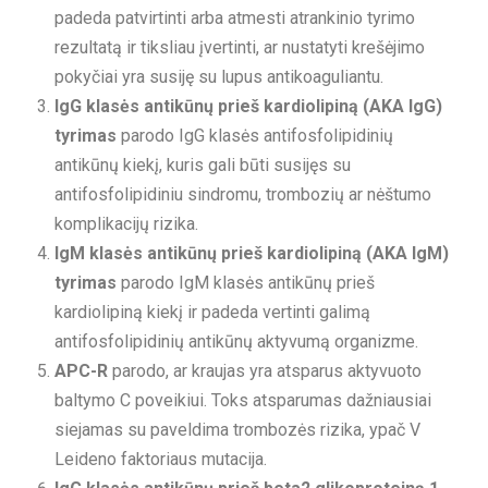
padeda patvirtinti arba atmesti atrankinio tyrimo
rezultatą ir tiksliau įvertinti, ar nustatyti krešėjimo
pokyčiai yra susiję su lupus antikoaguliantu.
IgG klasės antikūnų prieš kardiolipiną (AKA IgG)
tyrimas
parodo IgG klasės antifosfolipidinių
antikūnų kiekį, kuris gali būti susijęs su
antifosfolipidiniu sindromu, trombozių ar nėštumo
komplikacijų rizika.
IgM klasės antikūnų prieš kardiolipiną (AKA IgM)
tyrimas
parodo IgM klasės antikūnų prieš
kardiolipiną kiekį ir padeda vertinti galimą
antifosfolipidinių antikūnų aktyvumą organizme.
APC-R
parodo, ar kraujas yra atsparus aktyvuoto
baltymo C poveikiui. Toks atsparumas dažniausiai
siejamas su paveldima trombozės rizika, ypač V
Leideno faktoriaus mutacija.