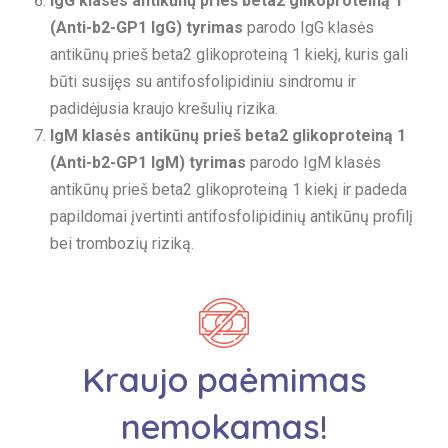
IgG klasės antikūnų prieš beta2 glikoproteiną 1
(Anti-b2-GP1 IgG) tyrimas
parodo IgG klasės
antikūnų prieš beta2 glikoproteiną 1 kiekį, kuris gali
būti susijęs su antifosfolipidiniu sindromu ir
padidėjusia kraujo krešulių rizika.
IgM klasės antikūnų prieš beta2 glikoproteiną 1
(Anti-b2-GP1 IgM) tyrimas
parodo IgM klasės
antikūnų prieš beta2 glikoproteiną 1 kiekį ir padeda
papildomai įvertinti antifosfolipidinių antikūnų profilį
bei trombozių riziką.
Kraujo paėmimas
nemokamas!