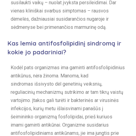
susilaukti vaikų – nuolat įvyksta persileidimai. Dar
vienas kliniškai svarbus simptomas – rausvos
dėmelės, dažniausiai susidarančios nugaroje ir
sėdmenyse bei primenančios marmurinę odą.
Kas lemia antifosfolipidinį sindromą ir
kokie jo padariniai?
Kodėl pats organizmas ima gaminti antifosfolipidinius
antikūnus, nėra žinoma. Manoma, kad
sindromas išsivysto dėl genetinių veiksnių,
reguliacinių mechanizmų sutrikimo ar tam tikrų vaistų
vartojimo. Įtakos gali turėti ir bakterinės ar virusinės
infekcijos, kurių metu išlaisvinami panašūs į
šeimininko organizmą fosfolipidai, prieš kuriuos
imami gaminti antikūnai. Organizme susidarius
antifosfolipidiniams antikūnams, jie ima jungtis prie