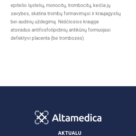
epitelio ląstelių, monocitų, trombocitų, keičia jų
savybes, skatina trombų formavimąsi ir kraujagyslių
bei audinių uždegimą. Nėščiosios kraujyje
atsiradus antifosfolipidinių antikūnų formuojasi
defektyvi placenta (be trombozės).
AKTUALU