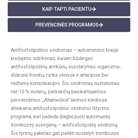
KAIP TAPTI PACIENTU
PREVENCINĖS PROGRAMOS
Antifosfolipidinis sindromas – autoimuninis kraujo
krešėjimo sutrikimas, kuriam būdingas
antifosfolipidinių antikūnų susidarymas organizme,
didesnė trombų rizika venose ir arterijose bei
nėštumo komplikacijos. Šis sindromas nustatomas
net 15 % moterų, patiriančių pasikartojančius
persileidimus. „Altamedica“ šeimos klinikose
atliekama antifosfolipidinio sindromo ištyrimo
programa, kuri padeda diagnozuoti autoimuninį
trombozinį susirgimą – antifosfolipidinį sindromą.
Šis tyrimų paketas gali padėti nustatyti trombozės