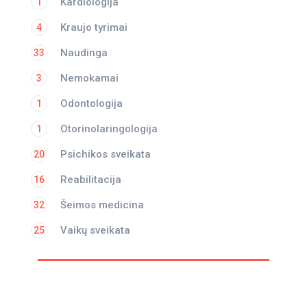
Kardiologija
1
Kraujo tyrimai
4
Naudinga
33
Nemokamai
3
Odontologija
1
Otorinolaringologija
1
Psichikos sveikata
20
Reabilitacija
16
Šeimos medicina
32
Vaikų sveikata
25