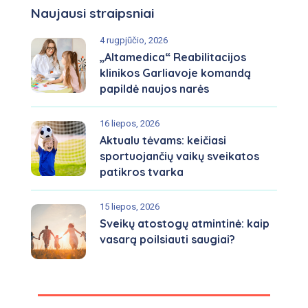
Naujausi straipsniai
4 rugpjūčio, 2026
„Altamedica“ Reabilitacijos
klinikos Garliavoje komandą
papildė naujos narės
16 liepos, 2026
Aktualu tėvams: keičiasi
sportuojančių vaikų sveikatos
patikros tvarka
15 liepos, 2026
Sveikų atostogų atmintinė: kaip
vasarą poilsiauti saugiai?