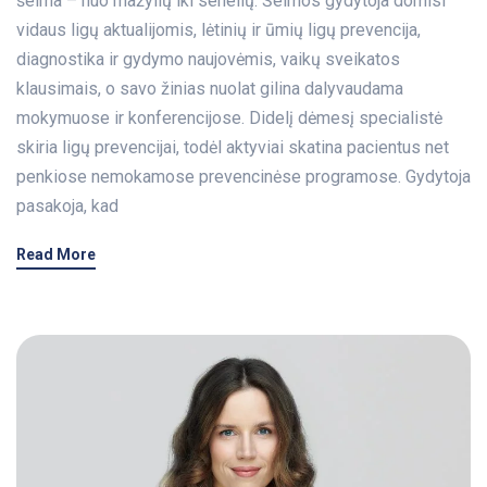
šeima – nuo mažylių iki senelių. Šeimos gydytoja domisi
vidaus ligų aktualijomis, lėtinių ir ūmių ligų prevencija,
diagnostika ir gydymo naujovėmis, vaikų sveikatos
klausimais, o savo žinias nuolat gilina dalyvaudama
mokymuose ir konferencijose. Didelį dėmesį specialistė
skiria ligų prevencijai, todėl aktyviai skatina pacientus net
penkiose nemokamose prevencinėse programose. Gydytoja
pasakoja, kad
Read More