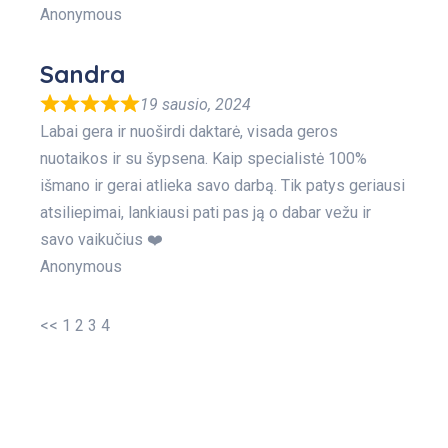
Anonymous
Sandra
19 sausio, 2024
Labai gera ir nuoširdi daktarė, visada geros
nuotaikos ir su šypsena. Kaip specialistė 100%
išmano ir gerai atlieka savo darbą. Tik patys geriausi
atsiliepimai, lankiausi pati pas ją o dabar vežu ir
savo vaikučius ❤️
Anonymous
<<
1
2
3
4