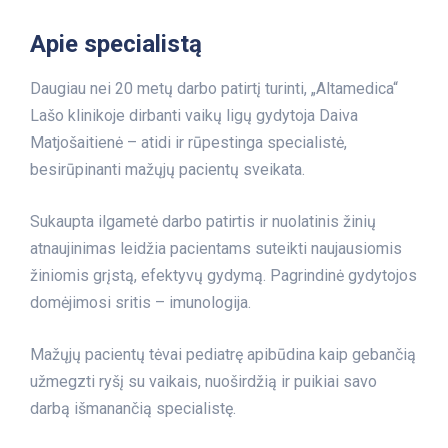
Apie specialistą
Daugiau nei 20 metų darbo patirtį turinti, „Altamedica“
Lašo klinikoje dirbanti vaikų ligų gydytoja Daiva
Matjošaitienė – atidi ir rūpestinga specialistė,
besirūpinanti mažųjų pacientų sveikata.
Sukaupta ilgametė darbo patirtis ir nuolatinis žinių
atnaujinimas leidžia pacientams suteikti naujausiomis
žiniomis grįstą, efektyvų gydymą. Pagrindinė gydytojos
domėjimosi sritis – imunologija.
Mažųjų pacientų tėvai pediatrę apibūdina kaip gebančią
užmegzti ryšį su vaikais, nuoširdžią ir puikiai savo
darbą išmanančią specialistę.