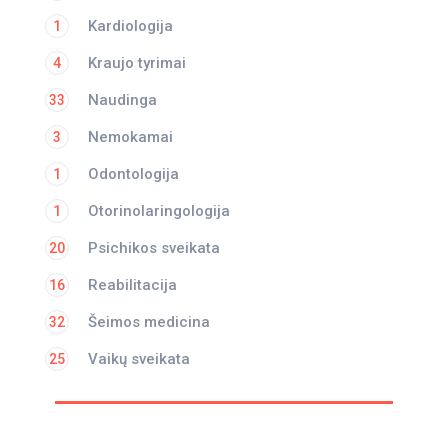
Kardiologija
1
Kraujo tyrimai
4
Naudinga
33
Nemokamai
3
Odontologija
1
Otorinolaringologija
1
Psichikos sveikata
20
Reabilitacija
16
Šeimos medicina
32
Vaikų sveikata
25