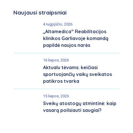
Naujausi straipsniai
4 rugpjūčio, 2026
„Altamedica“ Reabilitacijos
klinikos Garliavoje komandą
papildė naujos narės
16 liepos, 2026
Aktualu tėvams: keičiasi
sportuojančių vaikų sveikatos
patikros tvarka
15 liepos, 2026
Sveikų atostogų atmintinė: kaip
vasarą poilsiauti saugiai?