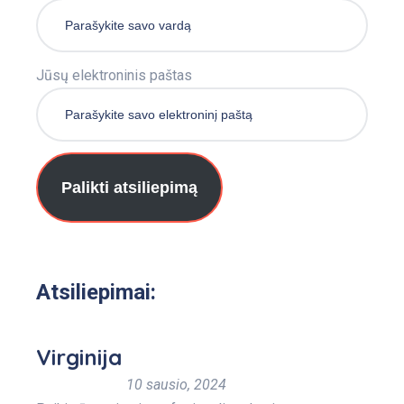
Jūsų elektroninis paštas
Palikti atsiliepimą
Atsiliepimai:
Virginija
10 sausio, 2024