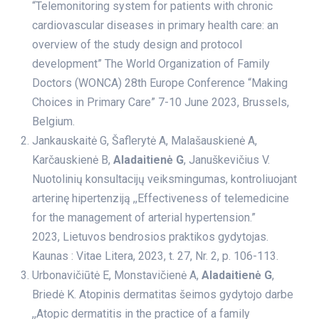
“Telemonitoring system for patients with chronic
cardiovascular diseases in primary health care: an
overview of the study design and protocol
development” The World Organization of Family
Doctors (WONCA) 28th Europe Conference “Making
Choices in Primary Care” 7-10 June 2023, Brussels,
Belgium.
Jankauskaitė G, Šaflerytė A, Malašauskienė A,
Karčauskienė B,
Aladaitienė G
, Januškevičius V.
Nuotolinių konsultacijų veiksmingumas, kontroliuojant
arterinę hipertenziją ,,Effectiveness of telemedicine
for the management of arterial hypertension.”
2023, Lietuvos bendrosios praktikos gydytojas.
Kaunas : Vitae Litera, 2023, t. 27, Nr. 2, p. 106-113.
Urbonavičiūtė E, Monstavičienė A,
Aladaitienė G
,
Briedė K. Atopinis dermatitas šeimos gydytojo darbe
,,Atopic dermatitis in the practice of a family