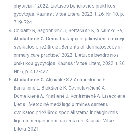
physician.” 2022, Lietuvos bendrosios praktikos
gydytojas. Kaunas : Vitae Litera, 2022, t. 26, Nr. 10, p.
719-724.
Čeidaitė R, Bagdonienė J, Bertašiūtė K, Alšauskė SV,
Aladaitienė G
. Dermatoskopijos galimybės pirminėje
sveikatos priežiūroje ,,Benefits of dermatoscopy in
primary care practice.” 2022, Lietuvos bendrosios
praktikos gydytojas. Kaunas : Vitae Litera, 2022, t. 26,
Nr. 6, p. 417-422.
Aladaitienė G
, Alšauskė SV, Astrauskienė S,
Baniulienė L, Biekšienė K, Česnulevičienė A,
Domeikienė A, Knašienė J, Kontrimienė A, Liseckienė
I, et al. Metodinė medžiaga pirminės asmens
sveikatos priežiūros specialistams ir dauginėmis
ligomis sergantiems pacientams. Kaunas: Vitae
Litera; 2021.