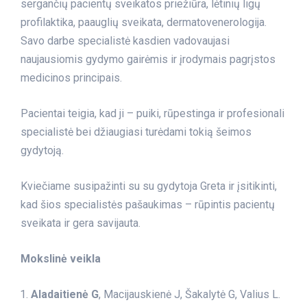
sergančių pacientų sveikatos priežiūra, lėtinių ligų
profilaktika, paauglių sveikata, dermatovenerologija.
Savo darbe specialistė kasdien vadovaujasi
naujausiomis gydymo gairėmis ir įrodymais pagrįstos
medicinos principais.
Pacientai teigia, kad ji – puiki, rūpestinga ir profesionali
specialistė bei džiaugiasi turėdami tokią šeimos
gydytoją.
Kviečiame susipažinti su su gydytoja Greta ir įsitikinti,
kad šios specialistės pašaukimas – rūpintis pacientų
sveikata ir gera savijauta.
Mokslinė veikla
Aladaitienė G
, Macijauskienė J, Šakalytė G, Valius L.