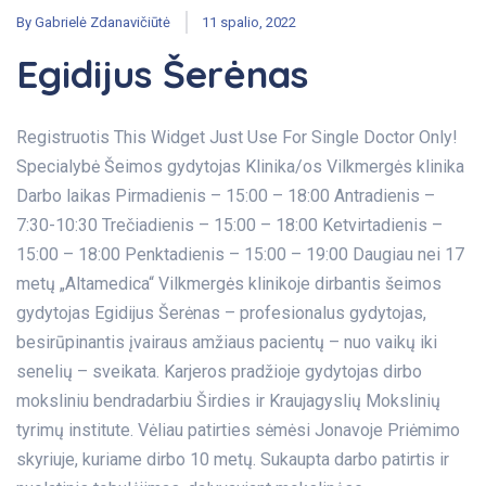
By
Gabrielė Zdanavičiūtė
11 spalio, 2022
Egidijus Šerėnas
Registruotis This Widget Just Use For Single Doctor Only!
Specialybė Šeimos gydytojas Klinika/os Vilkmergės klinika
Darbo laikas Pirmadienis – 15:00 – 18:00 Antradienis –
7:30-10:30 Trečiadienis – 15:00 – 18:00 Ketvirtadienis –
15:00 – 18:00 Penktadienis – 15:00 – 19:00 Daugiau nei 17
metų „Altamedica“ Vilkmergės klinikoje dirbantis šeimos
gydytojas Egidijus Šerėnas – profesionalus gydytojas,
besirūpinantis įvairaus amžiaus pacientų – nuo vaikų iki
senelių – sveikata. Karjeros pradžioje gydytojas dirbo
moksliniu bendradarbiu Širdies ir Kraujagyslių Mokslinių
tyrimų institute. Vėliau patirties sėmėsi Jonavoje Priėmimo
skyriuje, kuriame dirbo 10 metų. Sukaupta darbo patirtis ir