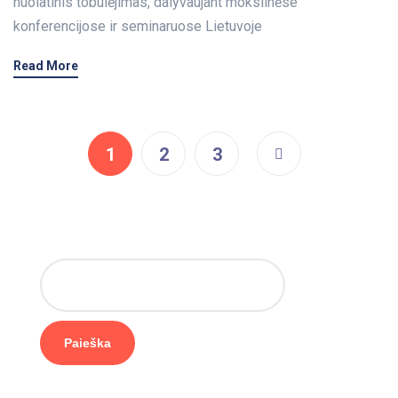
nuolatinis tobulėjimas, dalyvaujant mokslinėse
konferencijose ir seminaruose Lietuvoje
Read More
1
2
3
Paieška