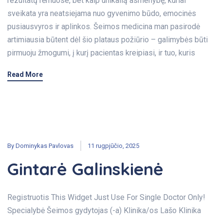
rezultatų rėmuose, bet kaip unikalią asmenybę, kuriai
sveikata yra neatsiejama nuo gyvenimo būdo, emocinės
pusiausvyros ir aplinkos. Šeimos medicina man pasirodė
artimiausia būtent dėl šio plataus požiūrio – galimybės būti
pirmuoju žmogumi, į kurį pacientas kreipiasi, ir tuo, kuris
Read More
By
Dominykas Pavlovas
11 rugpjūčio, 2025
Gintarė Galinskienė
Registruotis This Widget Just Use For Single Doctor Only!
Specialybė Šeimos gydytojas (-a) Klinika/os Lašo Klinika