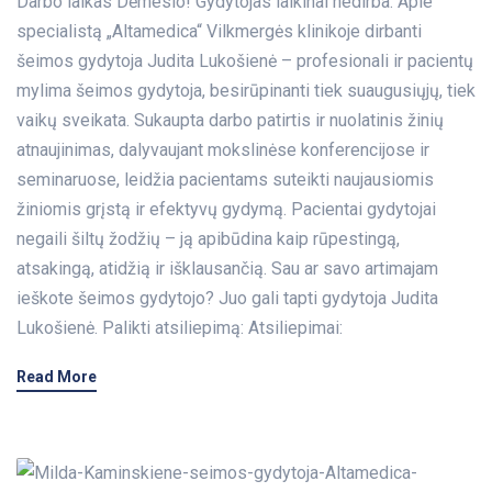
Darbo laikas Dėmesio! Gydytojas laikinai nedirba. Apie
specialistą „Altamedica“ Vilkmergės klinikoje dirbanti
šeimos gydytoja Judita Lukošienė – profesionali ir pacientų
mylima šeimos gydytoja, besirūpinanti tiek suaugusiųjų, tiek
vaikų sveikata. Sukaupta darbo patirtis ir nuolatinis žinių
atnaujinimas, dalyvaujant mokslinėse konferencijose ir
seminaruose, leidžia pacientams suteikti naujausiomis
žiniomis grįstą ir efektyvų gydymą. Pacientai gydytojai
negaili šiltų žodžių – ją apibūdina kaip rūpestingą,
atsakingą, atidžią ir išklausančią. Sau ar savo artimajam
ieškote šeimos gydytojo? Juo gali tapti gydytoja Judita
Lukošienė. Palikti atsiliepimą: Atsiliepimai:
Read More