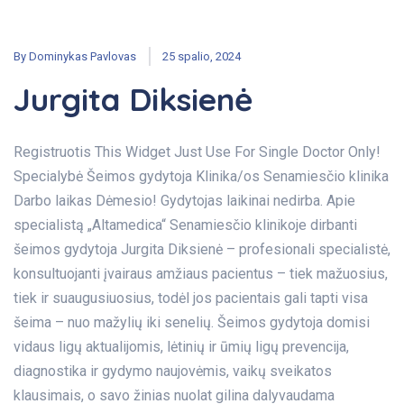
By
Dominykas Pavlovas
25 spalio, 2024
Jurgita Diksienė
Registruotis This Widget Just Use For Single Doctor Only!
Specialybė Šeimos gydytoja Klinika/os Senamiesčio klinika
Darbo laikas Dėmesio! Gydytojas laikinai nedirba. Apie
specialistą „Altamedica“ Senamiesčio klinikoje dirbanti
šeimos gydytoja Jurgita Diksienė – profesionali specialistė,
konsultuojanti įvairaus amžiaus pacientus – tiek mažuosius,
tiek ir suaugusiuosius, todėl jos pacientais gali tapti visa
šeima – nuo mažylių iki senelių. Šeimos gydytoja domisi
vidaus ligų aktualijomis, lėtinių ir ūmių ligų prevencija,
diagnostika ir gydymo naujovėmis, vaikų sveikatos
klausimais, o savo žinias nuolat gilina dalyvaudama