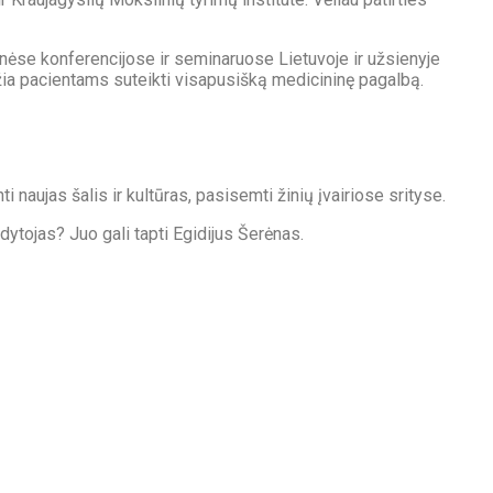
linėse konferencijose ir seminaruose Lietuvoje ir užsienyje
idžia pacientams suteikti visapusišką medicininę pagalbą.
i naujas šalis ir kultūras, pasisemti žinių įvairiose srityse.
dytojas? Juo gali tapti Egidijus Šerėnas.