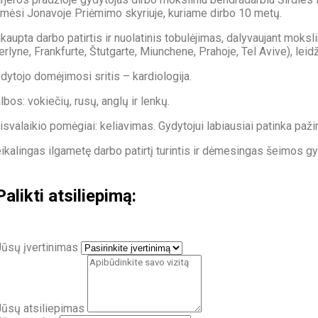
mėsi Jonavoje Priėmimo skyriuje, kuriame dirbo 10 metų.
kaupta darbo patirtis ir nuolatinis tobulėjimas, dalyvaujant moks
erlyne, Frankfurte, Štutgarte, Miunchene, Prahoje, Tel Avive), le
dytojo domėjimosi sritis – kardiologija.
lbos: vokiečių, rusų, anglų ir lenkų.
isvalaikio pomėgiai: keliavimas. Gydytojui labiausiai patinka pažint
ikalingas ilgametę darbo patirtį turintis ir dėmesingas šeimos gy
Palikti atsiliepimą:
Jūsų įvertinimas
Jūsų atsiliepimas