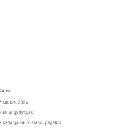
Daiva
7 sausio, 2026
Puikus gydytojas.
Visada gaunu reikiamą pagalbą.