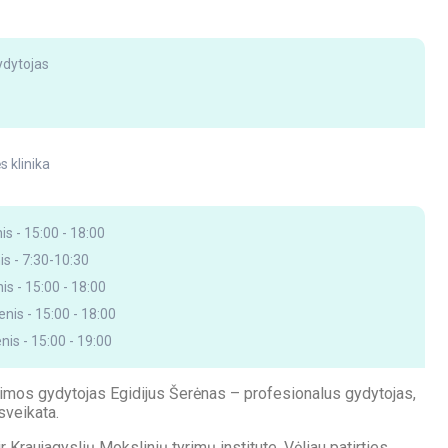
ydytojas
s klinika
s - 15:00 - 18:00
is - 7:30-10:30
is - 15:00 - 18:00
enis - 15:00 - 18:00
nis - 15:00 - 19:00
eimos gydytojas Egidijus Šerėnas – profesionalus gydytojas,
sveikata.
 Kraujagyslių Mokslinių tyrimų institute. Vėliau patirties