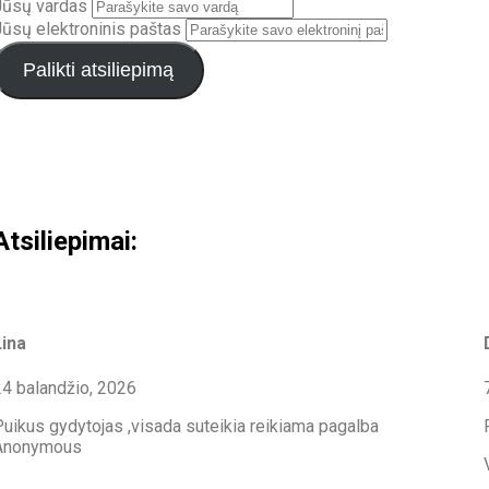
Jūsų vardas
Jūsų elektroninis paštas
Palikti atsiliepimą
Atsiliepimai:
Lina
24 balandžio, 2026
Puikus gydytojas ,visada suteikia reikiama pagalba
Anonymous