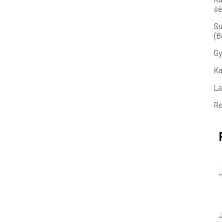
sė
Su
(B
Gy
Ka
La
Re