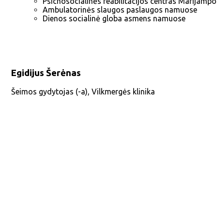
Psichosocialinės reabilitacijos centras Marijampo
Ambulatorinės slaugos paslaugos namuose
Dienos socialinė globa asmens namuose
Egidijus Šerėnas
Šeimos gydytojas (-a)
,
Vilkmergės klinika