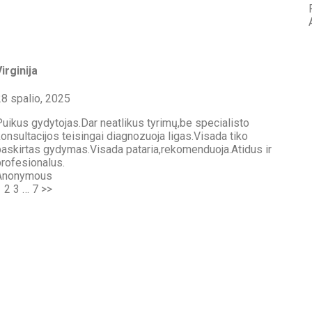
Virginija
28 spalio, 2025
Puikus gydytojas.Dar neatlikus tyrimų,be specialisto
konsultacijos teisingai diagnozuoja ligas.Visada tiko
paskirtas gydymas.Visada pataria,rekomenduoja.Atidus ir
profesionalus.
Anonymous
1
2
3
…
7
>>