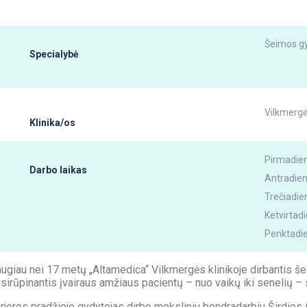
Šeimos g
Specialybė
Vilkmergė
Klinika/os
Pirmadieni
Darbo laikas
Antradien
Trečiadien
Ketvirtadi
Penktadie
ugiau nei 17 metų „Altamedica“ Vilkmergės klinikoje dirbantis š
sirūpinantis įvairaus amžiaus pacientų – nuo vaikų iki senelių – 
rjeros pradžioje gydytojas dirbo moksliniu bendradarbiu Širdies ir