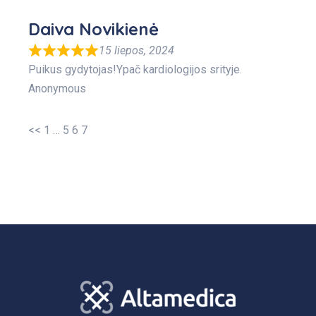
Daiva Novikienė
15 liepos, 2024
Puikus gydytojas!Ypač kardiologijos srityje.
Anonymous
<<
1
…
5
6
7