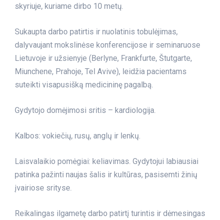
skyriuje, kuriame dirbo 10 metų.
Sukaupta darbo patirtis ir nuolatinis tobulėjimas,
dalyvaujant mokslinėse konferencijose ir seminaruose
Lietuvoje ir užsienyje (Berlyne, Frankfurte, Štutgarte,
Miunchene, Prahoje, Tel Avive), leidžia pacientams
suteikti visapusišką medicininę pagalbą.
Gydytojo domėjimosi sritis – kardiologija.
Kalbos: vokiečių, rusų, anglų ir lenkų.
Laisvalaikio pomėgiai: keliavimas. Gydytojui labiausiai
patinka pažinti naujas šalis ir kultūras, pasisemti žinių
įvairiose srityse.
Reikalingas ilgametę darbo patirtį turintis ir dėmesingas