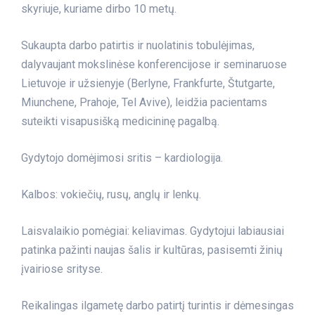
skyriuje, kuriame dirbo 10 metų.
Sukaupta darbo patirtis ir nuolatinis tobulėjimas,
dalyvaujant mokslinėse konferencijose ir seminaruose
Lietuvoje ir užsienyje (Berlyne, Frankfurte, Štutgarte,
Miunchene, Prahoje, Tel Avive), leidžia pacientams
suteikti visapusišką medicininę pagalbą.
Gydytojo domėjimosi sritis – kardiologija.
Kalbos: vokiečių, rusų, anglų ir lenkų.
Laisvalaikio pomėgiai: keliavimas. Gydytojui labiausiai
patinka pažinti naujas šalis ir kultūras, pasisemti žinių
įvairiose srityse.
Reikalingas ilgametę darbo patirtį turintis ir dėmesingas