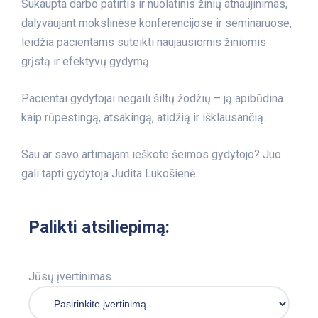
Sukaupta darbo patirtis ir nuolatinis žinių atnaujinimas,
dalyvaujant mokslinėse konferencijose ir seminaruose,
leidžia pacientams suteikti naujausiomis žiniomis
grįstą ir efektyvų gydymą.
Pacientai gydytojai negaili šiltų žodžių – ją apibūdina
kaip rūpestingą, atsakingą, atidžią ir išklausančią.
Sau ar savo artimajam ieškote šeimos gydytojo? Juo
gali tapti gydytoja Judita Lukošienė.
Palikti atsiliepimą:
Jūsų įvertinimas