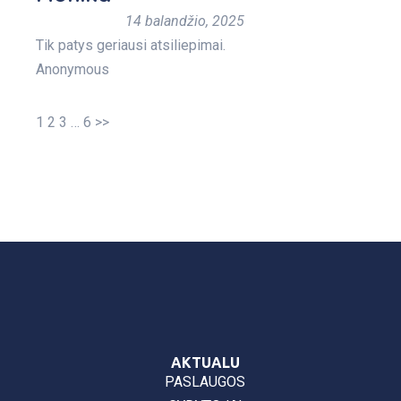
14 balandžio, 2025
Tik patys geriausi atsiliepimai.
Anonymous
1
2
3
…
6
>>
AKTUALU
PASLAUGOS