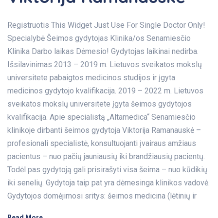
Registruotis This Widget Just Use For Single Doctor Only!
Specialybė Šeimos gydytojas Klinika/os Senamiesčio
Klinika Darbo laikas Dėmesio! Gydytojas laikinai nedirba.
Išsilavinimas 2013 – 2019 m. Lietuvos sveikatos mokslų
universitete pabaigtos medicinos studijos ir įgyta
medicinos gydytojo kvalifikacija. 2019 – 2022 m. Lietuvos
sveikatos mokslų universitete įgyta šeimos gydytojos
kvalifikacija. Apie specialistą „Altamedica“ Senamiesčio
klinikoje dirbanti šeimos gydytoja Viktorija Ramanauskė –
profesionali specialistė, konsultuojanti įvairaus amžiaus
pacientus – nuo pačių jauniausių iki brandžiausių pacientų.
Todėl pas gydytoją gali prisirašyti visa šeima – nuo kūdikių
iki senelių. Gydytoja taip pat yra dėmesinga klinikos vadovė.
Gydytojos domėjimosi sritys: šeimos medicina (lėtinių ir
Read More