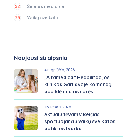
Šeimos medicina
32
Vaikų sveikata
25
Naujausi straipsniai
4 rugpjūčio, 2026
„Altamedica“ Reabilitacijos
klinikos Garliavoje komandą
papildė naujos narės
16 liepos, 2026
Aktualu tėvams: keičiasi
sportuojančių vaikų sveikatos
patikros tvarka