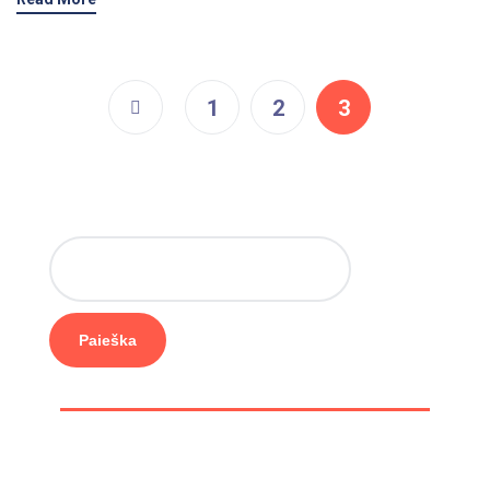
1
2
3
Paieška