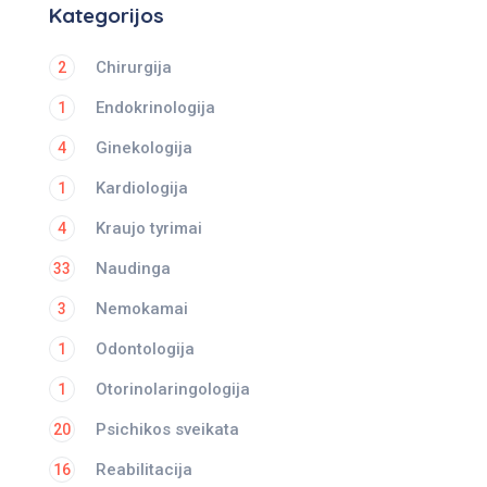
Kategorijos
Chirurgija
2
Endokrinologija
1
Ginekologija
4
Kardiologija
1
Kraujo tyrimai
4
Naudinga
33
Nemokamai
3
Odontologija
1
Otorinolaringologija
1
Psichikos sveikata
20
Reabilitacija
16