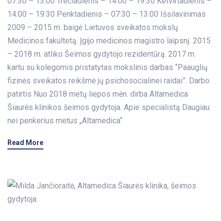
07:30 – 13:00 Trečiadienis – 14:00 – 19:30 Ketvirtadienis –
14:00 – 19:30 Penktadienis – 07:30 – 13:00 Išsilavinimas
2009 – 2015 m. baigė Lietuvos sveikatos mokslų
Medicinos fakultetą. Įgijo medicinos magistro laipsnį. 2015
– 2018 m. atliko Šeimos gydytojo rezidentūrą. 2017 m.
kartu su kolegomis pristatytas mokslinis darbas “Paauglių
fizinės sveikatos reikšmė jų psichosocialinei raidai”. Darbo
patirtis Nuo 2018 metų liepos mėn. dirba Altamedica
Šiaurės klinikos šeimos gydytoja. Apie specialistą Daugiau
nei penkerius metus „Altamedica“
Read More