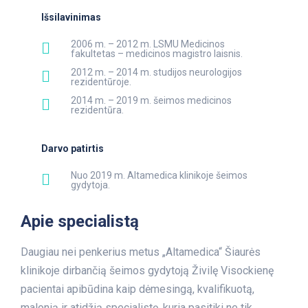
Išsilavinimas
2006 m. – 2012 m. LSMU Medicinos
fakultetas – medicinos magistro laisnis.
2012 m. – 2014 m. studijos neurologijos
rezidentūroje.
2014 m. – 2019 m. šeimos medicinos
rezidentūra.
Darvo patirtis
Nuo 2019 m. Altamedica klinikoje šeimos
gydytoja.
Apie specialistą
Daugiau nei penkerius metus „Altamedica“ Šiaurės
klinikoje dirbančią šeimos gydytoją Živilę Visockienę
pacientai apibūdina kaip dėmesingą, kvalifikuotą,
malonią ir atidžią specialistę, kuria pasitiki ne tik