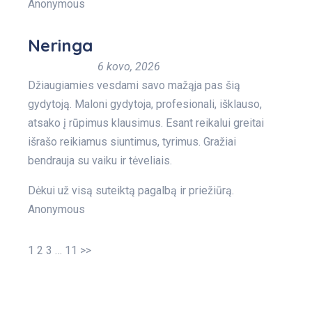
Anonymous
Neringa
6 kovo, 2026
Džiaugiamies vesdami savo mažąja pas šią
gydytoją. Maloni gydytoja, profesionali, išklauso,
atsako į rūpimus klausimus. Esant reikalui greitai
išrašo reikiamus siuntimus, tyrimus. Gražiai
bendrauja su vaiku ir tėveliais.
Dėkui už visą suteiktą pagalbą ir priežiūrą.
Anonymous
1
2
3
…
11
>>