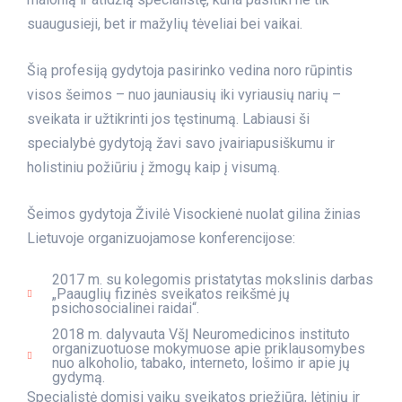
suaugusieji, bet ir mažylių tėveliai bei vaikai.
Šią profesiją gydytoja pasirinko vedina noro rūpintis
visos šeimos – nuo jauniausių iki vyriausių narių –
sveikata ir užtikrinti jos tęstinumą. Labiausi ši
specialybė gydytoją žavi savo įvairiapusiškumu ir
holistiniu požiūriu į žmogų kaip į visumą.
Šeimos gydytoja Živilė Visockienė nuolat gilina žinias
Lietuvoje organizuojamose konferencijose:
2017 m. su kolegomis pristatytas mokslinis darbas
„Paauglių fizinės sveikatos reikšmė jų
psichosocialinei raidai“.
2018 m. dalyvauta VšĮ Neuromedicinos instituto
organizuotuose mokymuose apie priklausomybes
nuo alkoholio, tabako, interneto, lošimo ir apie jų
gydymą.
Specialistė domisi vaikų sveikatos priežiūra, lėtinių ir