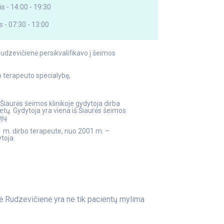
is - 14:00 - 19:30
 - 07:30 - 13:00
udzevičienė persikvalifikavo į šeimos
o terapeuto specialybę,
iaurės šeimos klinikoje gydytoja dirba
tų. Gydytoja yra viena iš Šiaurės šeimos
ėjų.
 m. dirbo terapeute, nuo 2001 m. –
toja.
lė Rudzevičienė yra ne tik pacientų mylima