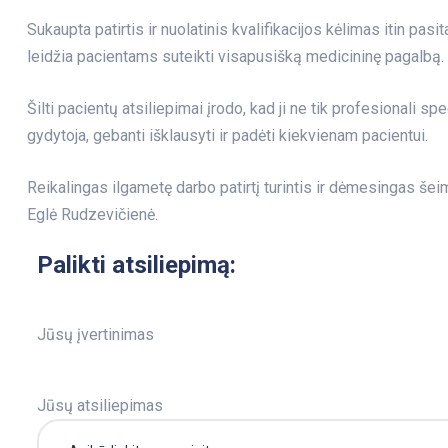
Sukaupta patirtis ir nuolatinis kvalifikacijos kėlimas itin pasi
leidžia pacientams suteikti visapusišką medicininę pagalbą.
Šilti pacientų atsiliepimai įrodo, kad ji ne tik profesionali spe
gydytoja, gebanti išklausyti ir padėti kiekvienam pacientui.
Reikalingas ilgametę darbo patirtį turintis ir dėmesingas še
Eglė Rudzevičienė.
Palikti atsiliepimą:
Jūsų įvertinimas
Jūsų atsiliepimas