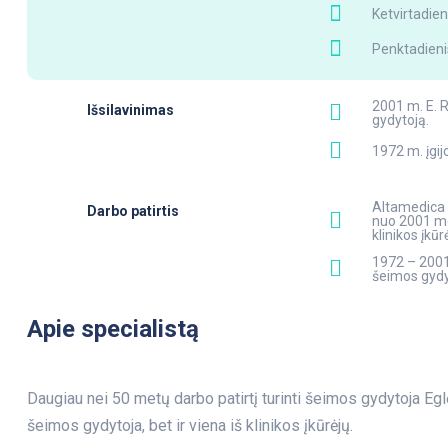
Ketvirtadien
Penktadienis
2001 m. E. R
Išsilavinimas
gydytoją.
1972 m. įgij
Altamedica Š
Darbo patirtis
nuo 2001 me
klinikos įkūr
1972 – 2001
šeimos gydy
Apie specialistą
Daugiau nei 50 metų darbo patirtį turinti šeimos gydytoja Eg
šeimos gydytoja, bet ir viena iš klinikos įkūrėjų.