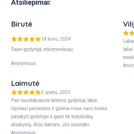
Atsiliepimai:
Birutė
Vili
18 kovo, 2024
Labai
Šauni gydytoja, rekomenduoju
labai
medic
Anonymous
Anon
Laimutė
2 spalio, 2023
Pati nuostabiausia šeimos gydytoja, labai
rūpinasi pacientais ir galima visas savo bėdas
pasakyti gydytojai ir gauti tik kokybišką
atsakymą. Ačiū daktare, Jūs nuostabi.
Anonymous