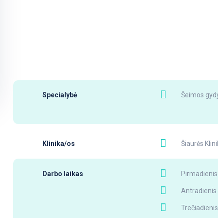
Specialybė
Šeimos gydy
Klinika/os
Šiaurės Klin
Darbo laikas
Pirmadienis 
Antradienis 
Trečiadienis