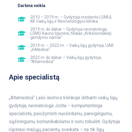
Darbinė veikla
2010 – 2019 m. – Gydytoja rezidentė LSMUL
KK Vaikų ligų ir Neonatologijos klinika
2019 m. iki dabar – Gydytoja neonatologė,
LSMU Kauno ligoninė, filialas „Krikščioniškieji
gimdymo namai“
2019 m. – 2022 m. – Vaikų ligų gydytoja, UAB
„InMedica“
2022 m. iki dabar – Vaikų ligų gydytoja,
“Altamedica”
Apie specialistą
„Altamedica“ Lašo šeimos klinikoje dirbanti vaikų ligų
gydytoja, neonatologė Jolita – kompetentinga
specialistė, pasižyminti nuoširdumu, pareigingumu,
sąžiningumu, komunikabilumu ir noru tobulėti. Gydytoja
rūpinasi mažųjų pacientų sveikata – ne tik ligų