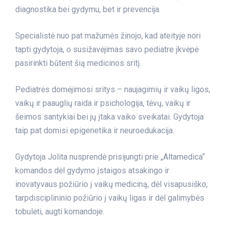
diagnostika bei gydymu, bet ir prevencija.
Specialistė nuo pat mažumės žinojo, kad ateityje nori
tapti gydytoja, o susižavėjimas savo pediatre įkvėpė
pasirinkti būtent šią medicinos sritį.
Pediatrės domėjimosi sritys – naujagimių ir vaikų ligos,
vaikų ir paauglių raida ir psichologija, tėvų, vaikų ir
šeimos santykiai bei jų įtaka vaiko sveikatai. Gydytoja
taip pat domisi epigenetika ir neuroedukacija.
Gydytoja Jolita nusprendė prisijungti prie „Altamedica“
komandos dėl gydymo įstaigos atsakingo ir
inovatyvaus požiūrio į vaikų mediciną, dėl visapusiško,
tarpdisciplininio požiūrio į vaikų ligas ir dėl galimybės
tobulėti, augti komandoje.