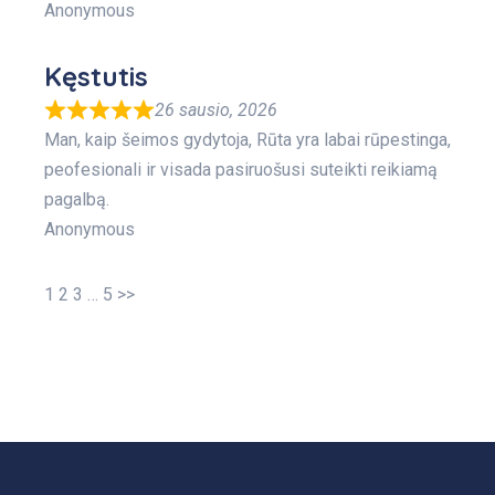
Anonymous
Kęstutis
26 sausio, 2026
Man, kaip šeimos gydytoja, Rūta yra labai rūpestinga,
peofesionali ir visada pasiruošusi suteikti reikiamą
pagalbą.
Anonymous
1
2
3
…
5
>>