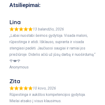
Atsiliepimai:
Lina
13 balandžio, 2026
„Labai nuostabi šeimos gydytoja. Visada maloni,
rūpestinga ir atidi. Išklauso, supranta ir visada
stengiasi padėti. Jaučiuosi saugiai ir ramiai jos
priežiūroje. Didelis ačiū už jūsų darbą ir nuoširdumą.“
🌹❤️🌹
Anonymous
Zita
10 kovo, 2026
Rūpestinga ir aukštos kompetencijos gydytoja.
Mielai atsako į visus klausimus.