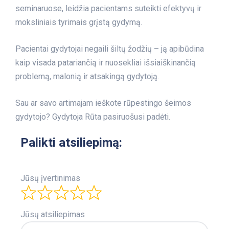
seminaruose, leidžia pacientams suteikti efektyvų ir
moksliniais tyrimais grįstą gydymą.
Pacientai gydytojai negaili šiltų žodžių – ją apibūdina
kaip visada patariančią ir nuosekliai išsiaiškinančią
problemą, malonią ir atsakingą gydytoją.
Sau ar savo artimajam ieškote rūpestingo šeimos
gydytojo? Gydytoja Rūta pasiruošusi padėti.
Palikti atsiliepimą:
Jūsų įvertinimas
Jūsų atsiliepimas