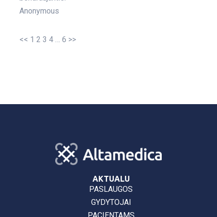
Anonymous
<<
1
2
3
4
…
6
>>
AKTUALU
PASLAUGOS
GYDYTOJAI
PACIENTAMS