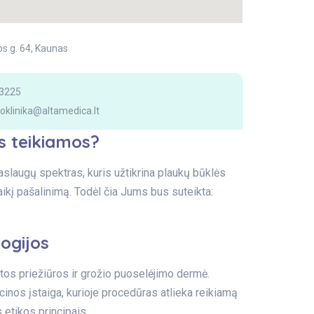
os g. 64, Kaunas
23225
oklinika@altamedica.lt
s teikiamos?
slaugų spektras, kuris užtikrina plaukų būklės
ikį pašalinimą. Todėl čia Jums bus suteikta:
ogijos
tos priežiūros ir grožio puoselėjimo dermė.
inos įstaiga, kurioje procedūras atlieka reikiamą
 etikos principais.