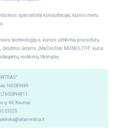
icinos specialistę konsultacijai, kurios metu
s.
ios technologijos, kurios užtikrina procedūrų
, diodinis lazeris „MeDioStar MONOLITH“, kuris
idaujamų reiškinių tikimybę.
INTRAS“
das 160289489
 LT602894811
os g. 64, Kaunas
655 23225
oklinika@altamedica.lt