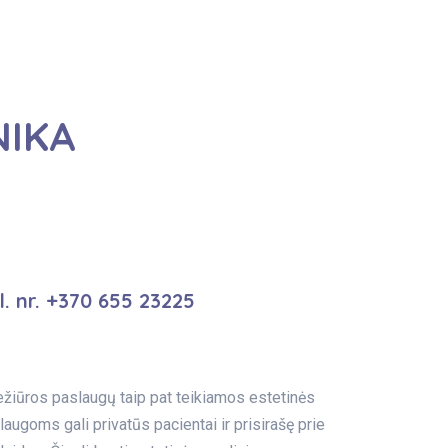
NIKA
l. nr. +370 655 23225
ežiūros paslaugų taip pat teikiamos estetinės
goms gali privatūs pacientai ir prisirašę prie