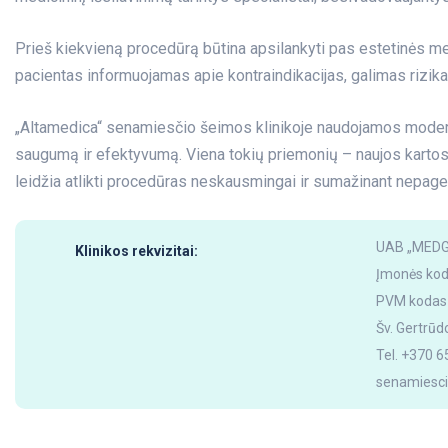
Prieš kiekvieną procedūrą būtina apsilankyti pas estetinės med
pacientas informuojamas apie kontraindikacijas, galimas rizika
„Altamedica“ senamiesčio šeimos klinikoje naudojamos modern
saugumą ir efektyvumą. Viena tokių priemonių – naujos kartos
leidžia atlikti procedūras neskausmingai ir sumažinant nepage
UAB „MEDG
Klinikos rekvizitai:
Įmonės ko
PVM kodas
Šv. Gertrūd
Tel. +370 
senamiesci