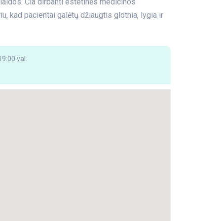
aidos. Čia dirbanti estetinės medicinos
u, kad pacientai galėtų džiaugtis glotnia, lygia ir
9:00 val.