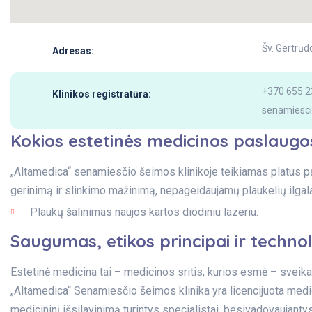
Šv. Gertrūd
Adresas:
+370 655 
Klinikos registratūra:
senamiesci
Kokios estetinės medicinos paslaugo
„Altamedica“ senamiesčio šeimos klinikoje teikiamas platus pa
gerinimą ir slinkimo mažinimą, nepageidaujamų plaukelių ilgala
Plaukų šalinimas naujos kartos diodiniu lazeriu.
Saugumas, etikos principai ir technol
Estetinė medicina tai – medicinos sritis, kurios esmė – sveika
„Altamedica“ Senamiesčio šeimos klinika yra licencijuota medic
medicininį išsilavinimą turintys specialistai, besivadovaujantys