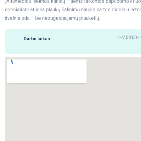
„Altamedica“ šeimos klinikų – jiems taikomos papildomos nuol
specialistė atlieka plaukų šalinimą naujos kartos diodiniu lazeri
švelnia oda – be nepageidaujamų plaukelių.
I–V 08:00–1
Darbo laikas:
NAUJIENOS