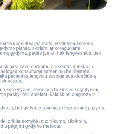
chiatro konsultacijos metu įvertinama asmens
gydymo planas, skiriami ar koreguojami
kamą gydymą, padės įveikti tiek lengvesnius, tiek
 aiškinasi savo sunkumų priežastis ir ieško jų
chologas konsultuoja asmeninių bei šeimos
dėka pacientas lengviau suvokia susiklosčiusią
iek vaikus.
 nuo asmenybės, emocinės būklės ar kognityvinių
tro paskyrimu, siekiant išsiaiškinti diagnozę ir
gydytojo, bet gydytojo psichiatro medicininė pažyma.
, dėl priklausomybių nuo rūkymo, alkoholio,
okslu pagrįsti gydymo metodai.