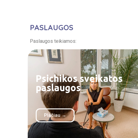
PASLAUGOS
Paslaugos teikiamos:
Psichikos sveikatos
paslaugos
Plačiau →