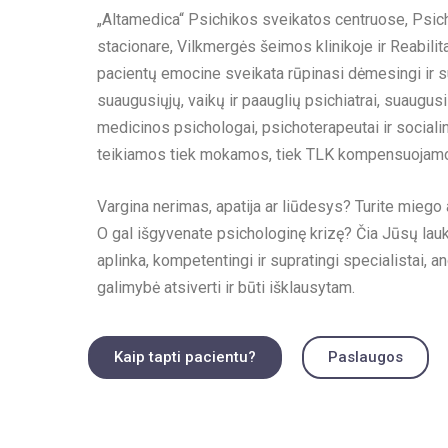
„Altamedica“ Psichikos sveikatos centruose, Psich
stacionare, Vilkmergės šeimos klinikoje ir Reabilit
pacientų emocine sveikata rūpinasi dėmesingi ir su
suaugusiųjų, vaikų ir paauglių psichiatrai, suaugusi
medicinos psichologai, psichoterapeutai ir socialini
teikiamos tiek mokamos, tiek TLK kompensuojam
Vargina nerimas, apatija ar liūdesys? Turite miego
O gal išgyvenate psichologinę krizę? Čia Jūsų lauks
aplinka, kompetentingi ir supratingi specialistai, 
galimybė atsiverti ir būti išklausytam.
Kaip tapti pacientu?
Paslaugos