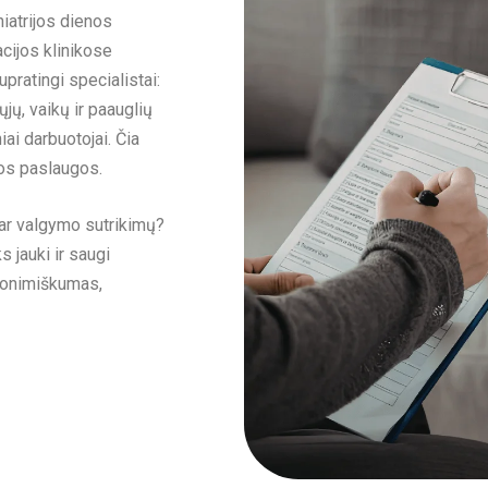
iatrijos dienos
acijos klinikose
pratingi specialistai:
ųjų, vaikų ir paauglių
ai darbuotojai. Čia
os paslaugos.
 ar valgymo sutrikimų?
 jauki ir saugi
anonimiškumas,