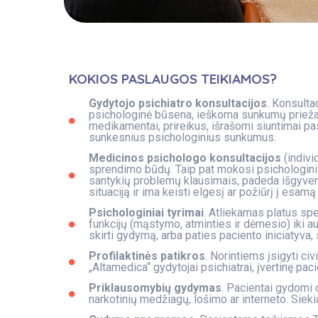
KOKIOS PASLAUGOS TEIKIAMOS?
Gydytojo psichiatro konsultacijos
. Konsulta
psichologinė būsena, ieškoma sunkumų priežas
medikamentai, prireikus, išrašomi siuntimai pa
sunkesnius psichologinius sunkumus.
Medicinos psichologo konsultacijos
(indivi
sprendimo būdų. Taip pat mokosi psichologini
santykių problemų klausimais, padeda išgyvent
situaciją ir ima keisti elgesį ar požiūrį į esa
Psichologiniai tyrimai
. Atliekamas platus sp
funkcijų (mąstymo, atminties ir dėmesio) iki aut
skirti gydymą, arba paties paciento iniciatyva, 
Profilaktinės patikros
. Norintiems įsigyti ci
„Altamedica“ gydytojai psichiatrai, įvertinę pa
Priklausomybių gydymas
. Pacientai gydomi d
narkotinių medžiagų, lošimo ar interneto. Siek