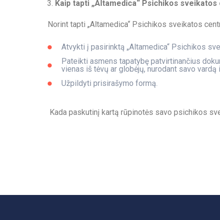
Kaip tapti „Altamedica“ Psichikos sveikatos
Norint tapti „Altamedica“ Psichikos sveikatos cen
Atvykti į pasirinktą „Altamedica“ Psichikos sve
Pateikti asmens tapatybę patvirtinančius doku
vienas iš tėvų ar globėjų, nurodant savo vardą 
Užpildyti prisirašymo formą.
Kada paskutinį kartą rūpinotės savo psichikos svei