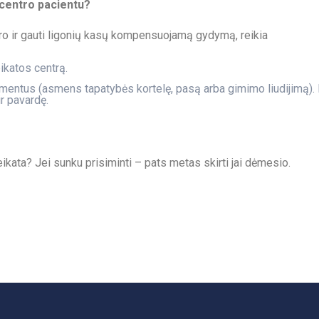
 centro pacientu?
tro ir gauti ligonių kasų kompensuojamą gydymą, reikia
ikatos centrą.
mentus (asmens tapatybės kortelę, pasą arba gimimo liudijimą).
ir pavardę.
kata? Jei sunku prisiminti – pats metas skirti jai dėmesio.