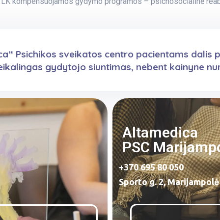
TLK kompensuojamos gydymo programos – psichosocialinė reabilit
ica“ Psichikos sveikatos centro pacientams dalis
kalingas gydytojo siuntimas, nebent kainyne nur
Altamedica​
PSC Marijamp
+370 695 80 050
Sporto g. 2, Marijampolė