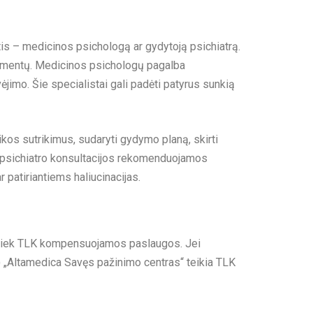
tis – medicinos psichologą ar gydytoją psichiatrą.
ikamentų. Medicinos psichologų pagalba
mo. Šie specialistai gali padėti patyrus sunkią
hikos sutrikimus, sudaryti gydymo planą, skirti
jo psichiatro konsultacijos rekomenduojamos
 patiriantiems haliucinacijas.
, tiek TLK kompensuojamos paslaugos. Jei
e) „Altamedica Savęs pažinimo centras“
teikia TLK