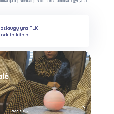
acija ir psichiatrijos dienos stacionaro gydymo
 paslaugų yra TLK
odyta kitaip.
olė
Plačiau →