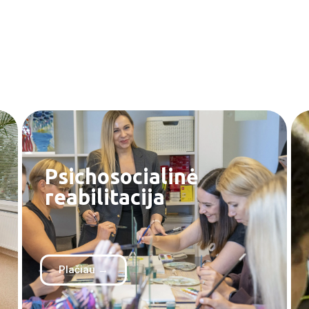
Psichosocialinė
reabilitacija
Plačiau →