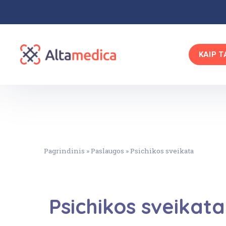
KAIP T
Pagrindinis
»
Paslaugos
»
Psichikos sveikata
Psichikos sveikata