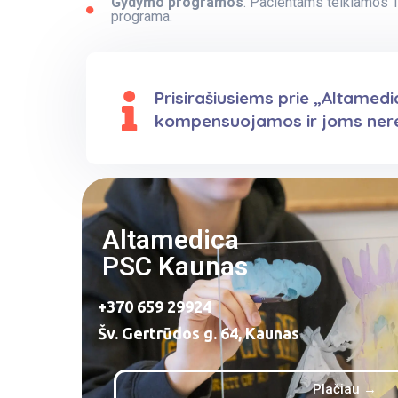
Gydymo programos
. Pacientams teikiamos 
programa.
Prisirašiusiems prie „Altamed
kompensuojamos ir joms nerei
Altamedica
PSC Kaunas
+370 659 29924
Šv. Gertrūdos g. 64, Kaunas
Plačiau →