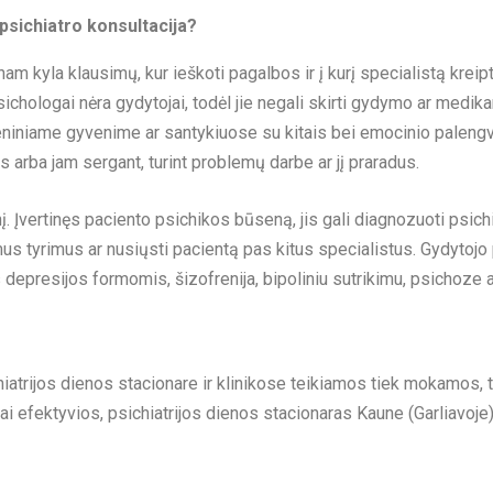
psichiatro konsultacija?
kyla klausimų, kur ieškoti pagalbos ir į kurį specialistą kreip
ichologai nėra gydytojai, todėl jie negali skirti gydymo ar med
niame gyvenime ar santykiuose su kitais bei emocinio palengvėji
 arba jam sergant, turint problemų darbe ar jį praradus.
nį. Įvertinęs paciento psichikos būseną, jis gali diagnozuoti psic
mus tyrimus ar nusiųsti pacientą pas kitus specialistus. Gydyto
epresijos formomis, šizofrenija, bipoliniu sutrikimu, psichoze ar
hiatrijos dienos stacionare ir klinikose teikiamos tiek mokamos
i efektyvios,
psichiatrijos dienos stacionaras Kaune (Garliavoj