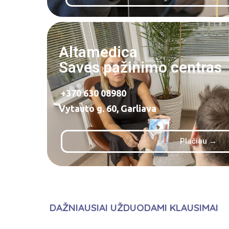
Altamedica​
Saves pažinimo centras
+370 630 08980
Vytauto g. 60, Garliava
Plačiau →
DAŽNIAUSIAI UŽDUODAMI KLAUSIMAI