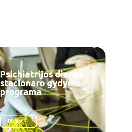
Psichiatrijos dienos
stacionaro gydymo
programa
Plačiau →