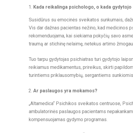
Kada reikalinga psichologo, o kada gydytojo 
Susidūrus su emocinės sveikatos sunkumais, dažnam 
Vis dar dažnas pacientas nežino, kad medicinos ps
rekomenduojama, kai siekiama pokyčių savo asmeni
traumą ar stichinę nelaimę, netekus artimo žmogaus
Tuo tarpu gydytojas psichiatras turi gydytojo laips
reikiamus medikamentus, prireikus, skirti papildo
turintiems priklausomybių, sergantiems sunkiomis d
Ar paslaugos yra mokamos?
„Altamedica“ Psichikos sveikatos centruose, Psic
ambulatorinės paslaugos pacientams nepakankama
kompensuojamas gydymo programas.