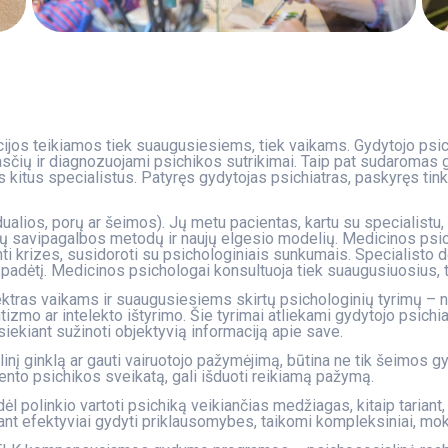
cijos teikiamos tiek suaugusiesiems, tiek vaikams. Gydytojo psi
čių ir diagnozuojami psichikos sutrikimai. Taip pat sudaromas 
s kitus specialistus. Patyręs gydytojas psichiatras, paskyręs tin
dualios, porų ar šeimos). Jų metu pacientas, kartu su specialistu,
ų savipagalbos metodų ir naujų elgesio modelių. Medicinos psi
i krizes, susidoroti su psichologiniais sunkumais. Specialisto 
mą padėtį. Medicinos psichologai konsultuoja tiek suaugusiuosius, t
ektras vaikams ir suaugusiesiems skirtų psichologinių tyrimų –
izmo ar intelekto ištyrimo. Šie tyrimai atliekami gydytojo psichia
siekiant sužinoti objektyvią informaciją apie save.
vilinį ginklą ar gauti vairuotojo pažymėjimą, būtina ne tik šeimos 
ciento psichikos sveikatą, gali išduoti reikiamą pažymą.
ėl polinkio vartoti psichiką veikiančias medžiagas, kitaip tariant
iant efektyviai gydyti priklausomybes, taikomi kompleksiniai, m