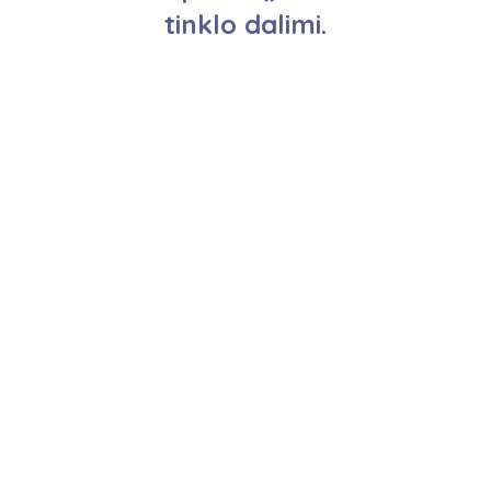
tinklo dalimi.
Altamedica​
Saves pažinimo
centras
+370 630 08980
Vytauto g. 60, Garliava
Plačiau →