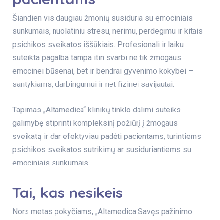
Šiandien vis daugiau žmonių susiduria su emociniais
sunkumais, nuolatiniu stresu, nerimu, perdegimu ir kitais
psichikos sveikatos iššūkiais. Profesionali ir laiku
suteikta pagalba tampa itin svarbi ne tik žmogaus
emocinei būsenai, bet ir bendrai gyvenimo kokybei –
santykiams, darbingumui ir net fizinei savijautai.
Tapimas „Altamedica“ klinikų tinklo dalimi suteiks
galimybę stiprinti kompleksinį požiūrį į žmogaus
sveikatą ir dar efektyviau padėti pacientams, turintiems
psichikos sveikatos sutrikimų ar susiduriantiems su
emociniais sunkumais.
Tai, kas nesikeis
Nors metas pokyčiams, „Altamedica Savęs pažinimo