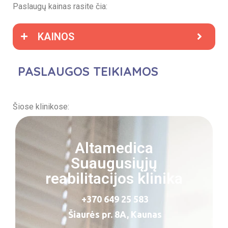
Paslaugų kainas rasite čia:
KAINOS
PASLAUGOS TEIKIAMOS
Šiose klinikose:
Altamedica
Suaugusiųjų
reabilitacijos klinika
+370 649 25 583
Šiaurės pr. 8A, Kaunas