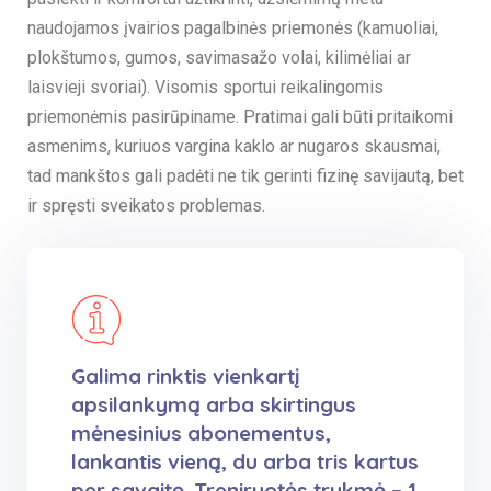
naudojamos įvairios pagalbinės priemonės (kamuoliai,
plokštumos, gumos, savimasažo volai, kilimėliai ar
laisvieji svoriai). Visomis sportui reikalingomis
priemonėmis pasirūpiname. Pratimai gali būti pritaikomi
asmenims, kuriuos vargina kaklo ar nugaros skausmai,
tad mankštos gali padėti ne tik gerinti fizinę savijautą, bet
ir spręsti sveikatos problemas.
Galima rinktis vienkartį
apsilankymą arba skirtingus
mėnesinius abonementus,
lankantis vieną, du arba tris kartus
per savaitę. Treniruotės trukmė – 1