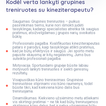
Kodėl verta lankyti grupines
treniruotes su kineziterapeutu?
Saugumas. Grupinės treniruotės – puikus
pasirinkimas tiems, kurie nori išmokti judėti
taisyklingai, kadangi specialistas atrenka tik saugius
pratimus, atsižvelgdamas į grupės narių sveikatos
būklę.
Profesionalo pagalba. Kvalifikuotas kineziterapeutas
patars ir parodys, kaip taisyklingai atlikti pratimus,
kad jie būtų efektyvūs ir saugūs. Jei sporto metu
pajusite skausmą ar kitų negalavimų, Jums bus
suteikta profesionali pagalba.
Motyvacija. Sportuodami grupėje būsite labiau
motyvuoti lankyti treniruotes ir siekti geresnių
rezultatų.
Visapusiškas kūno treniravimas. Grupinėse
treniruotėse stiprinami visi kūno raumenys, todėl
būsite tikri, kad kiekviena kūno dalis bus
treniruojama.
Dinamiškumas. Kiekvieno užsiėmimo metu atliekami
vis skirtingi pratimai – ne tik kad būtų treniruojamos
skirtingos kūno dalys, bet ir patys užsiėmimai būtų