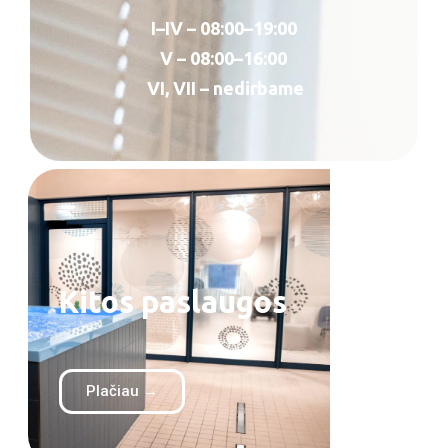
I–IV – 08:00–19:00
V – 08:00–16:00
VI, VII – nedirbame
Kitos paslaugos
Plačiau →