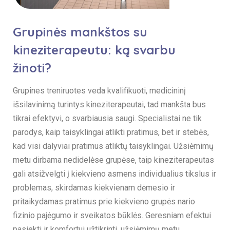
Grupinės mankštos su
kineziterapeutu: ką svarbu
žinoti?
Grupines treniruotes veda kvalifikuoti, medicininį
išsilavinimą turintys kineziterapeutai, tad mankšta bus
tikrai efektyvi, o svarbiausia saugi. Specialistai ne tik
parodys, kaip taisyklingai atlikti pratimus, bet ir stebės,
kad visi dalyviai pratimus atliktų taisyklingai. Užsiėmimų
metu dirbama nedidelėse grupėse, taip kineziterapeutas
gali atsižvelgti į kiekvieno asmens individualius tikslus ir
problemas, skirdamas kiekvienam dėmesio ir
pritaikydamas pratimus prie kiekvieno grupės nario
fizinio pajėgumo ir sveikatos būklės. Geresniam efektui
pasiekti ir komfortui užtikrinti, užsiėmimų metu