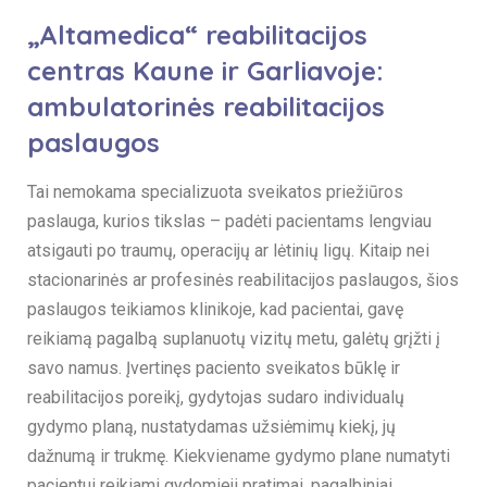
„Altamedica“ reabilitacijos
centras Kaune ir Garliavoje:
ambulatorinės reabilitacijos
paslaugos
Tai nemokama specializuota sveikatos priežiūros
paslauga, kurios tikslas – padėti pacientams lengviau
atsigauti po traumų, operacijų ar lėtinių ligų. Kitaip nei
stacionarinės ar profesinės reabilitacijos paslaugos, šios
paslaugos teikiamos klinikoje, kad pacientai, gavę
reikiamą pagalbą suplanuotų vizitų metu, galėtų grįžti į
savo namus. Įvertinęs paciento sveikatos būklę ir
reabilitacijos poreikį, gydytojas sudaro individualų
gydymo planą, nustatydamas užsiėmimų kiekį, jų
dažnumą ir trukmę. Kiekviename gydymo plane numatyti
pacientui reikiami gydomieji pratimai, pagalbiniai