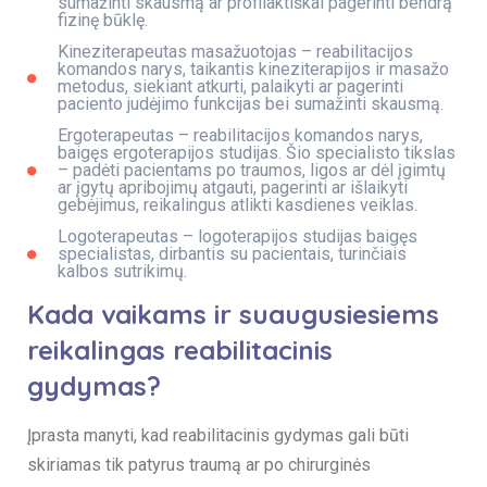
sumažinti skausmą ar profilaktiškai pagerinti bendrą
fizinę būklę.
Kineziterapeutas masažuotojas – reabilitacijos
komandos narys, taikantis kineziterapijos ir masažo
metodus, siekiant atkurti, palaikyti ar pagerinti
paciento judėjimo funkcijas bei sumažinti skausmą.
Ergoterapeutas – reabilitacijos komandos narys,
baigęs ergoterapijos studijas. Šio specialisto tikslas
– padėti pacientams po traumos, ligos ar dėl įgimtų
ar įgytų apribojimų atgauti, pagerinti ar išlaikyti
gebėjimus, reikalingus atlikti kasdienes veiklas.
Logoterapeutas – logoterapijos studijas baigęs
specialistas, dirbantis su pacientais, turinčiais
kalbos sutrikimų.
Kada vaikams ir suaugusiesiems
reikalingas reabilitacinis
gydymas?
Įprasta manyti, kad reabilitacinis gydymas gali būti
skiriamas tik patyrus traumą ar po chirurginės