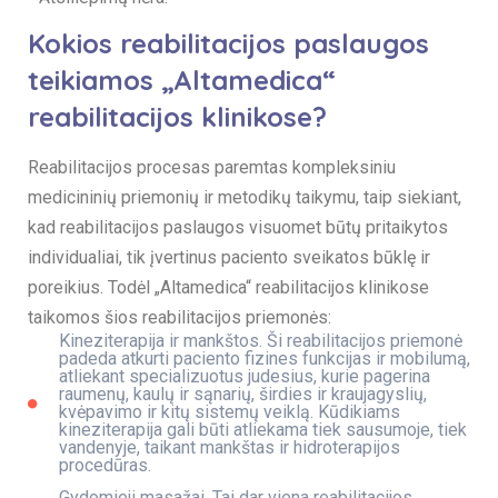
Kokios reabilitacijos paslaugos
teikiamos „Altamedica“
reabilitacijos klinikose?
Reabilitacijos procesas paremtas kompleksiniu
medicininių priemonių ir metodikų taikymu, taip siekiant,
kad reabilitacijos paslaugos visuomet būtų pritaikytos
individualiai, tik įvertinus paciento sveikatos būklę ir
poreikius. Todėl „Altamedica“ reabilitacijos klinikose
taikomos šios reabilitacijos priemonės:
Kineziterapija ir mankštos. Ši reabilitacijos priemonė
padeda atkurti paciento fizines funkcijas ir mobilumą,
atliekant specializuotus judesius, kurie pagerina
raumenų, kaulų ir sąnarių, širdies ir kraujagyslių,
kvėpavimo ir kitų sistemų veiklą. Kūdikiams
kineziterapija gali būti atliekama tiek sausumoje, tiek
vandenyje, taikant mankštas ir hidroterapijos
procedūras.
Gydomieji masažai. Tai dar viena reabilitacijos