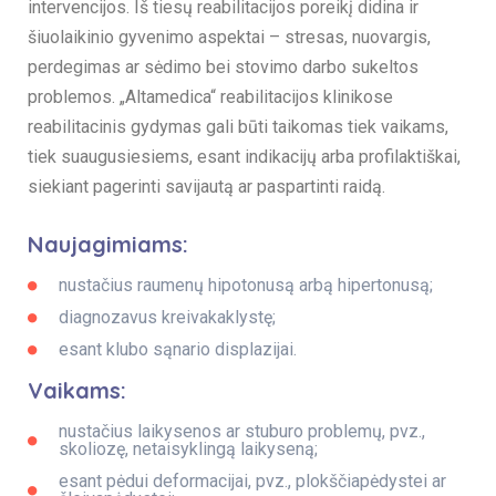
intervencijos. Iš tiesų reabilitacijos poreikį didina ir
šiuolaikinio gyvenimo aspektai – stresas, nuovargis,
perdegimas ar sėdimo bei stovimo darbo sukeltos
problemos. „Altamedica“ reabilitacijos klinikose
reabilitacinis gydymas gali būti taikomas tiek vaikams,
tiek suaugusiesiems, esant indikacijų arba profilaktiškai,
siekiant pagerinti savijautą ar paspartinti raidą.
Naujagimiams:
nustačius raumenų hipotonusą arbą hipertonusą;
diagnozavus kreivakaklystę;
esant klubo sąnario displazijai.
Vaikams:
nustačius laikysenos ar stuburo problemų, pvz.,
skoliozę, netaisyklingą laikyseną;
esant pėdui deformacijai, pvz., plokščiapėdystei ar