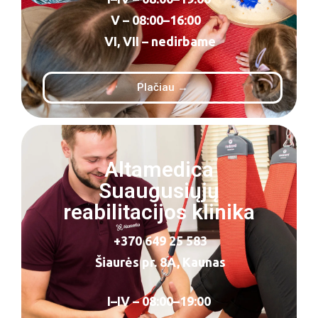
V – 08:00–16:00
VI, VII – nedirbame
Plačiau →
Altamedica
Suaugusiųjų
reabilitacijos klinika
+370 649 25 583
Šiaurės pr. 8A, Kaunas
I–IV – 08:00–19:00