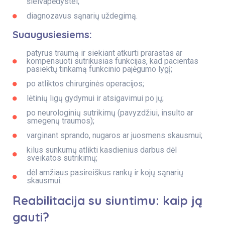
šleivapėdystei;
diagnozavus sąnarių uždegimą.
Suaugusiesiems:
patyrus traumą ir siekiant atkurti prarastas ar
kompensuoti sutrikusias funkcijas, kad pacientas
pasiektų tinkamą funkcinio pajėgumo lygį;
po atliktos chirurginės operacijos;
lėtinių ligų gydymui ir atsigavimui po jų;
po neurologinių sutrikimų (pavyzdžiui, insulto ar
smegenų traumos);
varginant sprando, nugaros ar juosmens skausmui;
kilus sunkumų atlikti kasdienius darbus dėl
sveikatos sutrikimų;
dėl amžiaus pasireiškus rankų ir kojų sąnarių
skausmui.
Reabilitacija su siuntimu: kaip ją
gauti?