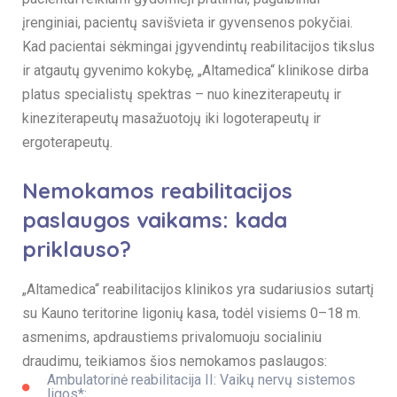
įrenginiai, pacientų savišvieta ir gyvensenos pokyčiai.
Kad pacientai sėkmingai įgyvendintų reabilitacijos tikslus
ir atgautų gyvenimo kokybę, „Altamedica“ klinikose dirba
platus specialistų spektras – nuo kineziterapeutų ir
kineziterapeutų masažuotojų iki logoterapeutų ir
ergoterapeutų.
Nemokamos reabilitacijos
paslaugos vaikams: kada
priklauso?
„Altamedica“ reabilitacijos klinikos yra sudariusios sutartį
su Kauno teritorine ligonių kasa, todėl visiems 0–18 m.
asmenims, apdraustiems privalomuoju socialiniu
draudimu, teikiamos šios nemokamos paslaugos:
Ambulatorinė reabilitacija II: Vaikų nervų sistemos
ligos*;