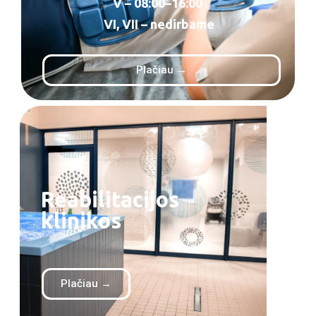
V – 08:00–16:00
VI, VII – nedirbame
Plačiau →
Reabilitacijos
klinikos
Plačiau →