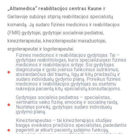
„Altamedica“ reabilitacijos centras Kaune
ir
Garliavoje subūręs stiprią reabilitacijos specialistų
komandą. Ją sudaro fizinės medicinos ir reabilitacijos
(FMR) gydytojai, gydytojai socialiniai pediatrai,
kineziterapeutai, kineziterapeutai masažuotojai,
ergoterapeutai ir logoterapeutai.
Fizinės medicinos ir reabilitacijos gydytojas. Tai –
gydytojas reabilitologas, kuris specializuojasi fizinės
medicinos ir reabilitacijos srityje. Šis gydytojas
diagnozuoja ir gydo įvairius funkcinius sutrikimus,
atsirandančius dėl traumų, ligų ar kitų priežasčių ir
sudaro individualų gydymo planą. Prireikus fizinės
medicinos ir reabilitacijos gydytojas su siuntimu
nukreipia pacientą kitų specialistų konsultacijoms.
Gydytojas socialinis pediatras – specialistas,
vertinantis vaiko fizinę, emocinę ir socialinę raidą.
Nustatęs poreikį, gydytojas sudaro individualų
gydymo planą.
Kineziterapeutas – tai kineziterapijos studijas
baigęs sveikatos priežiūros specialistas, padedantis
pagerinti ar atkurti pacientų judėjimo funkciją,