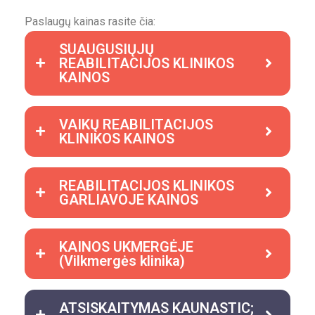
Paslaugų kainas rasite čia:
SUAUGUSIŲJŲ
REABILITACIJOS KLINIKOS
KAINOS
VAIKŲ REABILITACIJOS
KLINIKOS KAINOS
REABILITACIJOS KLINIKOS
GARLIAVOJE KAINOS
KAINOS UKMERGĖJE
(Vilkmergės klinika)
ATSISKAITYMAS KAUNASTIC;