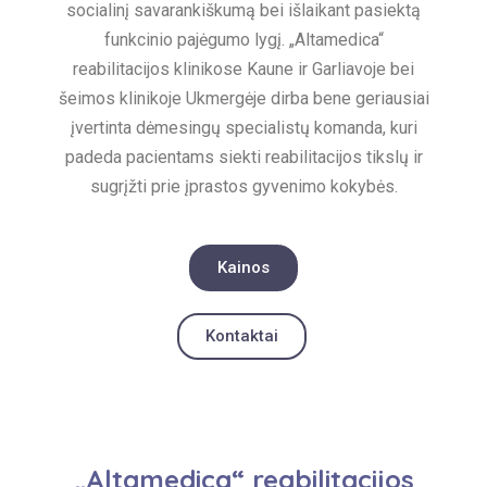
socialinį savarankiškumą bei išlaikant pasiektą
funkcinio pajėgumo lygį. „Altamedica“
reabilitacijos klinikose Kaune ir Garliavoje bei
šeimos klinikoje Ukmergėje dirba bene geriausiai
įvertinta dėmesingų specialistų komanda, kuri
padeda pacientams siekti reabilitacijos tikslų ir
sugrįžti prie įprastos gyvenimo kokybės.
Kainos
Kontaktai
„Altamedica“ reabilitacijos