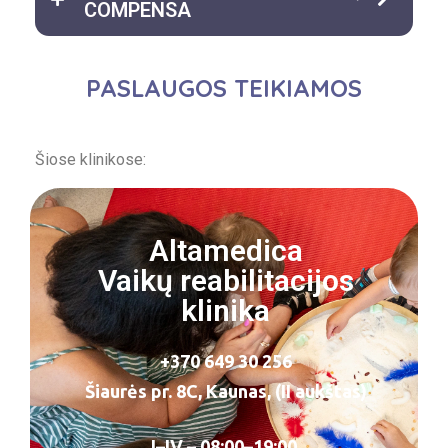
COMPENSA
PASLAUGOS TEIKIAMOS
Šiose klinikose:
Altamedica
Vaikų reabilitacijos
klinika
+370 649 30 256
Šiaurės pr. 8C, Kaunas, (II aukštas)
I–IV – 08:00–19:00