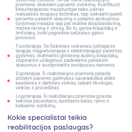
priemonė, skatinanti paciento sveikimą. Kvalifikuoti
kineziterapeutai masažuotojai taiko įvairias
manualinės terapijos technikas, taip siekdami padėti
pacientui pašalinti skausmą ir judėjimo apribojimus.
Gydomieji masažai taip pat skatina atsipalaidavimą,
mažina nerimą ir stresą. Be to, gerina kraujotaką ir
limfotaką, todėl pagreitina natūralius gijimo
procesus.
Fizioterapija. Tai fizikiniais veiksniais (ultragarso
terapija, magnetoterapija ir elektroterapija) paremtas
gydymas, skatinantis greitesnę audinių kraujotaką,
slopinantis uždegimus, padedantis panaikinti
skausmus ir sustiprinantis nusilpusius raumenis.
Ergoterapija. Ši reabilitacijos priemonė padeda
atstatyti paciento galimybes savarankiškai atlikti
kasdienes ir darbines veiklas, taikant tikslingas
veiklas ir procedūras.
Logoterapija. Ši reabilitacijos priemonė įprastai
taikoma pacientams, turintiems balso, rijimo ir
kalbėjimo sutrikimų.
Kokie specialistai teikia
reabilitacijos paslaugas?