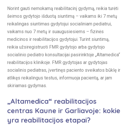
Norint gauti nemokamą reabilitacinį gydymą, reikia turėti
šeimos gydytojo išduotą siuntimą – vaikams iki 7 metų
reikalingas siuntimas gydytojui socialiniam pediatrui,
vaikams nuo 7 metų ir suaugusiesiems – fizinės
medicinos ir reabilitacijos gydytojui. Turint siuntimą,
reikia užsiregistruoti FMR gydytojo arba gydytojo
socialinio pediatro konsultacijai pasirinktoje „Altamedica“
reabilitacijos klinikoje. FMR gydytojas ar gydytojas
socialinis pediatras, įvertinęs paciento sveikatos būklę ir
atlikęs reikalingus testus, informuoja pacientą, ar jam
skiriamas gydymas.
„Altamedica“ reabilitacijos
centras Kaune ir Garliavoje: kokie
yra reabilitacijos etapai?