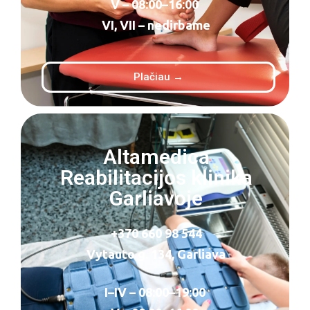
V – 08:00–16:00
VI, VII – nedirbame
Plačiau →
Altamedica
Reabilitacijos klinika
Garliavoje
+370 660 98 544
Vytauto g. 134, Garliava
I–IV – 08:00–19:00