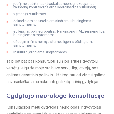
judėjimo sutrikimas (traukuliai, neprognozuojamos
raumenų kontrakcijos arba koordinacijos sutrikimai).
sąmonės sutrikimas;
šakneliniam ar tuneliniam sindromui būdingiems
simptomams;
epilepsijai, polineuropatijai, Parkinsono ir Alzheimerio ligai
būdingiems simptomams;
uždegiminėms nervų sistemos ligoms būdingiems
simptomams;
insultui būdingiems simptomams.
Taip pat pat pasikonsultuoti su šios srities gydytoju
vertėtų, jeigu šeimoje yra buvę nervų ligų atvejų, nes
galimas genetinis polinkis. Užsiregistruoti vizitui galima
savarankiškai arba nukreipti gali kitų sričių gydytojai.
Gydytojo neurologo konsultacija
Konsultacijos metu gydytojas neurologas ir gydytojas