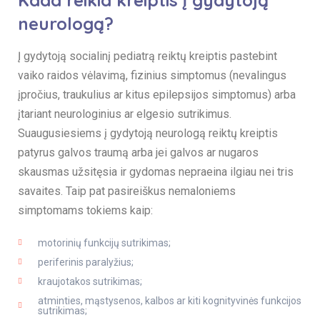
Kada reikia kreiptis į gydytoją
neurologą?
Į gydytoją socialinį pediatrą reiktų kreiptis pastebint
vaiko raidos vėlavimą, fizinius simptomus (nevalingus
įpročius, traukulius ar kitus epilepsijos simptomus) arba
įtariant neurologinius ar elgesio sutrikimus.
Suaugusiesiems į gydytoją neurologą reiktų kreiptis
patyrus galvos traumą arba jei galvos ar nugaros
skausmas užsitęsia ir gydomas nepraeina ilgiau nei tris
savaites. Taip pat pasireiškus nemaloniems
simptomams tokiems kaip:
motorinių funkcijų sutrikimas;
periferinis paralyžius;
kraujotakos sutrikimas;
atminties, mąstysenos, kalbos ar kiti kognityvinės funkcijos
sutrikimas;