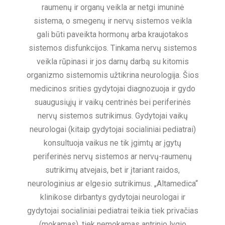
raumenų ir organų veikla ar netgi imuninė
sistema, o smegenų ir nervų sistemos veikla
gali būti paveikta hormonų arba kraujotakos
sistemos disfunkcijos. Tinkama nervų sistemos
veikla rūpinasi ir jos darnų darbą su kitomis
organizmo sistemomis užtikrina neurologija. Šios
medicinos srities gydytojai diagnozuoja ir gydo
suaugusiųjų ir vaikų centrinės bei periferinės
nervų sistemos sutrikimus. Gydytojai vaikų
neurologai (kitaip gydytojai socialiniai pediatrai)
konsultuoja vaikus ne tik įgimtų ar įgytų
periferinės nervų sistemos ar nervų-raumenų
sutrikimų atvejais, bet ir įtariant raidos,
neurologinius ar elgesio sutrikimus. „Altamedica“
klinikose dirbantys gydytojai neurologai ir
gydytojai socialiniai pediatrai teikia tiek privačias
(mokamas), tiek nemokamas antrinio lygio