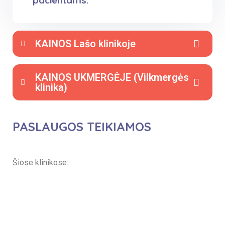
pacientams.
KAINOS Lašo klinikoje
KAINOS UKMERGĖJE (Vilkmergės
klinika)
PASLAUGOS TEIKIAMOS
Šiose klinikose:
Altamedica
Lašo klinika