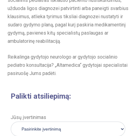
socialinis pediatras išklauso paciento nusiskundimus,
užduoda ligos diagnozei patvirtinti arba paneigti svarbius
klausimus, atlieka tyrimus tiksliai diagnozei nustatyti ir
sudaro gydymo planą, pagal kurį paskiria medikamentinį
gydymą, pavienes kitų specialistų paslaugas ar
ambulatorinę reabilitaciją.
Reikalinga gydytojo neurologo ar gydytojo socialinio
pediatro konsultacija? „Altamedica“ gydytojai specialistai
pasiruošę Jums padėti.
Palikti atsiliepimą:
Jūsų įvertinimas