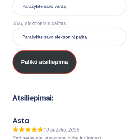
Jūsų elektroninis paštas
Palikti atsiliepimą
Atsiliepimai:
Asta
10 birželio, 2026
Pati geriausia, atsakingai dirba ir rūpinasi.