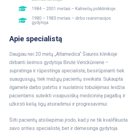
1984 – 2001 metais – Kalniečių poliklinikoje.
1980 – 1983 metais – dirbo reanimacijos
gydytoja.
Apie specialistą
Daugiau nei 20 metų „Altamedica“ Šiaurės klinikoje
dirbanti šeimos gydytoja Birutė Venckūnienė –
supratinga ir rūpestinga specialistė, besirūpinanti tiek
suaugusiųjų, tiek mažųjų pacientų sveikata. Sukaupta
ilgametė darbo patirtis ir nuolatinis tobulėjimas leidžia
pacientams suteikti visapusišką medicininę pagalbą ir
užkirsti kelią ligų atsiradimui ir progresavimui.
Šilti pacientų atsiliepimai įrodo, kad ji ne tik kvalifikuota
savo srities specialistė, bet ir dėmesinga gydytoja.