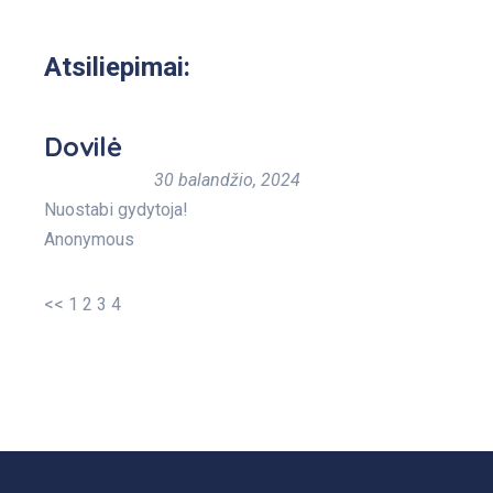
Atsiliepimai:
Dovilė
30 balandžio, 2024
Nuostabi gydytoja!
Anonymous
<<
1
2
3
4