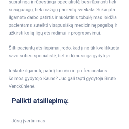
supratinga ir rūpestinga specialistė, besirūpinanti tiek
suaugusiųjų, tiek mažųjų pacientų sveikata. Sukaupta
ilgametė darbo patirtis ir nuolatinis tobulėjimas leidžia
pacientams suteikti visapusišką medicininę pagalbą ir
užkirsti kelią ligų atsiradimui ir progresavimui.
Šilti pacientų atsiliepimai įrodo, kad ji ne tik kvalifikuota
savo srities specialistė, bet ir dėmesinga gydytoja.
Ieškote ilgametę patirtį turinčio ir profesionalaus
šeimos gydytojo Kaune? Juo gali tapti gydytoja Birutė
Venckūnienė.
Palikti atsiliepimą:
Jūsų įvertinimas