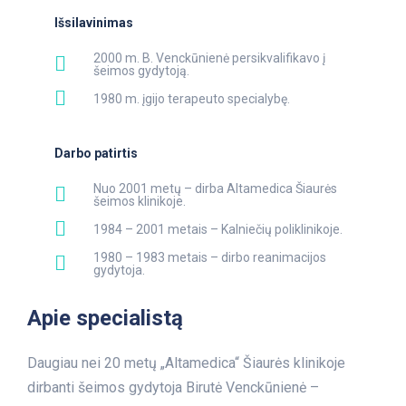
Išsilavinimas
2000 m. B. Venckūnienė persikvalifikavo į
šeimos gydytoją.
1980 m. įgijo terapeuto specialybę.
Darbo patirtis
Nuo 2001 metų – dirba Altamedica Šiaurės
šeimos klinikoje.
1984 – 2001 metais – Kalniečių poliklinikoje.
1980 – 1983 metais – dirbo reanimacijos
gydytoja.
Apie specialistą
Daugiau nei 20 metų „Altamedica“ Šiaurės klinikoje
dirbanti šeimos gydytoja Birutė Venckūnienė –