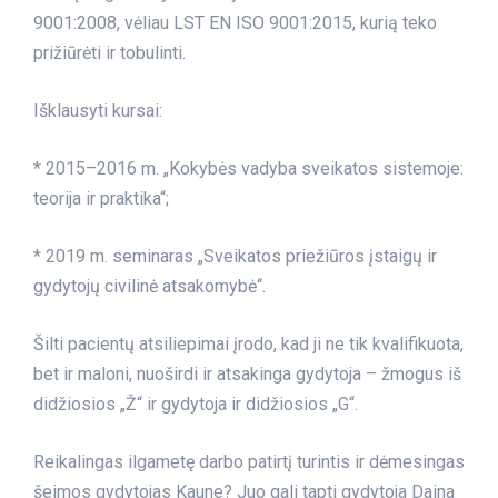
9001:2008, vėliau LST EN ISO 9001:2015, kurią teko
prižiūrėti ir tobulinti.
Išklausyti kursai:
* 2015–2016 m. „Kokybės vadyba sveikatos sistemoje:
teorija ir praktika“;
* 2019 m. seminaras „Sveikatos priežiūros įstaigų ir
gydytojų civilinė atsakomybė“.
Šilti pacientų atsiliepimai įrodo, kad ji ne tik kvalifikuota,
bet ir maloni, nuoširdi ir atsakinga gydytoja – žmogus iš
didžiosios „Ž“ ir gydytoja ir didžiosios „G“.
Reikalingas ilgametę darbo patirtį turintis ir dėmesingas
šeimos gydytojas Kaune? Juo gali tapti gydytoja Daina