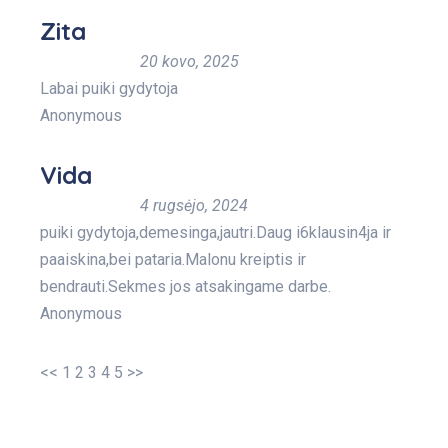
Zita
20 kovo, 2025
Labai puiki gydytoja
Anonymous
Vida
4 rugsėjo, 2024
puiki gydytoja,demesinga,jautri.Daug i6klausin4ja ir
paaiskina,bei pataria.Malonu kreiptis ir
bendrauti.Sekmes jos atsakingame darbe.
Anonymous
<<
1
2
3
4
5
>>