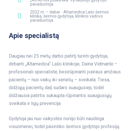
„Achemos poliklinika“ vyriausiojo gydytojo
pavaduotoja.
2022 m. – dabar - Altamedica Lašo šeimos
klinika, šeimos gydytoja, klinikos vadovo
pavaduotoja.
Apie specialistą
Daugiau nei 25 metų darbo patirtį turinti gydytoja,
dirbanti „Altamedica“ Lašo klinikoje, Daina Vidmantė –
profesionali specialistė, besirūpinanti įvairaus amžiaus
pacientų – nuo vaikų iki senelių – sveikata. Tiesa,
didžiąją pacientų dalį sudaro suaugusieji, todėl
didžiausia patirtis sukaupta rūpinantis suaugusiųjų
sveikata ir ligų prevencija.
Gydytoja jau nuo vaikystės norėjo būti naudinga
visuomenei, todėl pasirinko šeimos gydytojo profesiją.