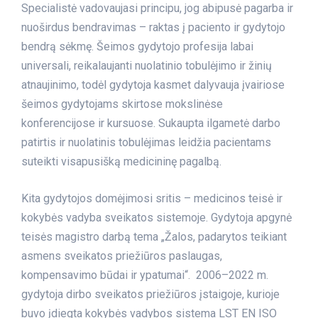
Specialistė vadovaujasi principu, jog abipusė pagarba ir
nuoširdus bendravimas – raktas į paciento ir gydytojo
bendrą sėkmę. Šeimos gydytojo profesija labai
universali, reikalaujanti nuolatinio tobulėjimo ir žinių
atnaujinimo, todėl gydytoja kasmet dalyvauja įvairiose
šeimos gydytojams skirtose mokslinėse
konferencijose ir kursuose. Sukaupta ilgametė darbo
patirtis ir nuolatinis tobulėjimas leidžia pacientams
suteikti visapusišką medicininę pagalbą.
Kita gydytojos domėjimosi sritis – medicinos teisė ir
kokybės vadyba sveikatos sistemoje. Gydytoja apgynė
teisės magistro darbą tema „Žalos, padarytos teikiant
asmens sveikatos priežiūros paslaugas,
kompensavimo būdai ir ypatumai“. 2006–2022 m.
gydytoja dirbo sveikatos priežiūros įstaigoje, kurioje
buvo įdiegta kokybės vadybos sistema LST EN ISO