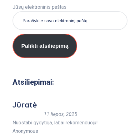
Jūsų elektroninis paštas
Palikti atsiliepimą
Atsiliepimai:
Jūratė
11 liepos, 2025
Nuostabi gydytoja, labai rekomenduoju!
Anonymous