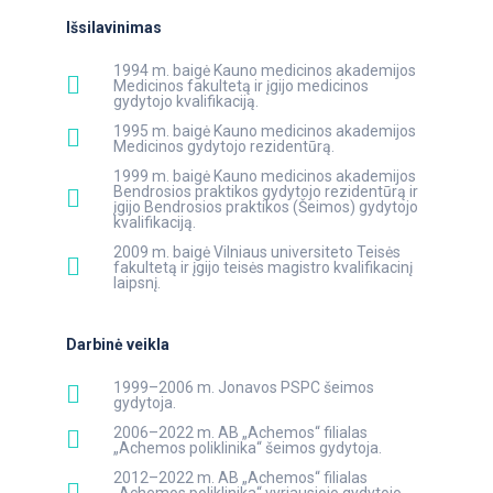
Išsilavinimas
1994 m. baigė Kauno medicinos akademijos
Medicinos fakultetą ir įgijo medicinos
gydytojo kvalifikaciją.
1995 m. baigė Kauno medicinos akademijos
Medicinos gydytojo rezidentūrą.
1999 m. baigė Kauno medicinos akademijos
Bendrosios praktikos gydytojo rezidentūrą ir
įgijo Bendrosios praktikos (Šeimos) gydytojo
kvalifikaciją.
2009 m. baigė Vilniaus universiteto Teisės
fakultetą ir įgijo teisės magistro kvalifikacinį
laipsnį.
Darbinė veikla
1999–2006 m. Jonavos PSPC šeimos
gydytoja.
2006–2022 m. AB „Achemos“ filialas
„Achemos poliklinika“ šeimos gydytoja.
2012–2022 m. AB „Achemos“ filialas