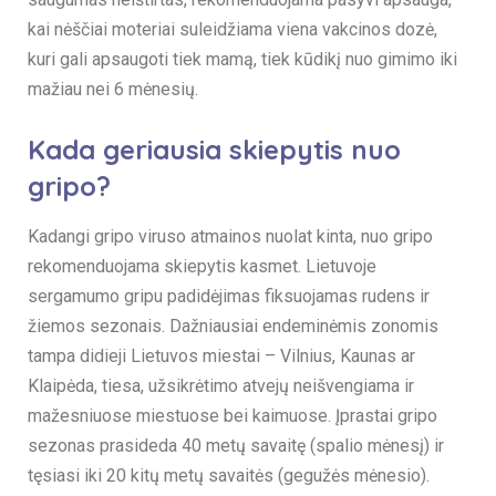
kai nėščiai moteriai suleidžiama viena vakcinos dozė,
kuri gali apsaugoti tiek mamą, tiek kūdikį nuo gimimo iki
mažiau nei 6 mėnesių.
Kada geriausia skiepytis nuo
gripo?
Kadangi gripo viruso atmainos nuolat kinta, nuo gripo
rekomenduojama skiepytis kasmet. Lietuvoje
sergamumo gripu padidėjimas fiksuojamas rudens ir
žiemos sezonais. Dažniausiai endeminėmis zonomis
tampa didieji Lietuvos miestai – Vilnius, Kaunas ar
Klaipėda, tiesa, užsikrėtimo atvejų neišvengiama ir
mažesniuose miestuose bei kaimuose. Įprastai gripo
sezonas prasideda 40 metų savaitę (spalio mėnesį) ir
tęsiasi iki 20 kitų metų savaitės (gegužės mėnesio).