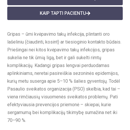
KAIP TAPTI PACIENTU
Gripas – ūmi kvėpavimo takų infekcija, plintanti oro
lašeliniu (čiaudinti, kosint) ar tiesioginio kontakto būdais.
Priešingai nei kitos kvėpavimo takų infekcijos, gripas
sukelia ne tik ūmią ligą, bet ir gali sukelti rimtų
komplikacijų. Kadangi gripas lengvai perduodamas
aplinkiniams, neretai pasireiškia sezoninės epidemijos,
kurių metu suserga apie 5–10 % šalies gyventojų. Todėl
Pasaulio sveikatos organizacija (PSO) skelbia, kad tai –
viena rimčiausių visuomenės sveikatos problemų. Pati
efektyviausia prevencijos priemonė – skiepai, kurie
sergamumą bei komplikacijų tikimybę sumažina net iki
70–90 %.