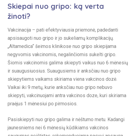
Skiepai nuo gripo
: ką verta
žinoti?
Vakcinacija – pati efektyviausia priemonė, padedanti
apsisaugoti nuo gripo ir jo sukeliamų komplikacijų.
„Altamedica“ šeimos klinikose nuo gripo skiepijama
negyvomis vakcinomis, negalinčiomis sukelti gripo.
Šiomis vakcinomis galima skiepyti vaikus nuo 6 mėnesių
ir suaugusiuosius. Suaugusiems ir anksčiau nuo gripo
skiepytiems vaikams skiriama viena vakcinos dozė.
Vaikai iki 9 metų, kurie anksčiau nuo gripo nebuvo
skiepyti, vakcinuojami antra vakcinos doze, kuri skiriama
praėjus 1 mėnesiui po pirmosios.
Pasiskiepyti nuo gripo galima ir nėštumo metu. Kadangi
jaunesniems nei 6 mėnesių kūdikiams vakcinos
saugumas neištirtas, rekomenduojama pasyvi apsauga,