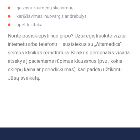
galvos ir raumenų skausmai;
karščiavimas, nuovargis ar drebulys;
apetito stoka.
Norite pasiskiepyti nuo gripo? Užsiregistruokite vizitui
internetu arba telefonu – susisiekus su „Altamedica“
šeimos klinikos registratūra. Klinikos personalas visada
atsakys į pacientams rūpimus klausimus (pvz., kokia
skiepų kaina ar periodiškumas), kad padėtų užtikrinti
Jūsų sveikatą.