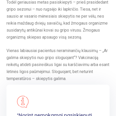
Todėl geriausias metas pasiskiepyti – prieš prasidedant
gripo sezonui – nuo rugsėjo iki lapkričio. Tiesa, net ir
sausio ar vasario mėnesiais skiepytis ne per vėlu, nes
reikia maždaug dviejų savaičių, kad žmogaus organizme
susidarytų antikūnai kovai su gripo virusu. Žmogaus
organizmą skiepas apsaugo visą sezoną.
Vienas labiausiai pacientus neraminančių klausimų – „Ar
galima skiepytis nuo gripo sloguojant“? Vakcinaciją
reikėtų atidėti pasireiškus ligai su karščiavimu arba esant
lėtinės ligos paūmėjimui. Sloguojant, bet neturint
temperatūros – skiepytis galima.
*Norint nemokamai pasiskiepyti