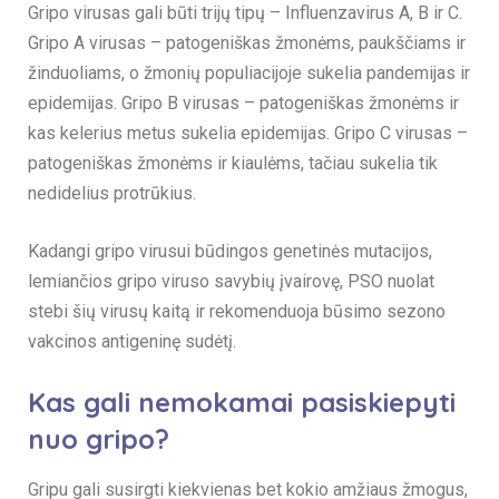
Gripo virusas gali būti trijų tipų – Influenzavirus A, B ir C.
Gripo A virusas – patogeniškas žmonėms, paukščiams ir
žinduoliams, o žmonių populiacijoje sukelia pandemijas ir
epidemijas. Gripo B virusas – patogeniškas žmonėms ir
kas kelerius metus sukelia epidemijas. Gripo C virusas –
patogeniškas žmonėms ir kiaulėms, tačiau sukelia tik
nedidelius protrūkius.
Kadangi gripo virusui būdingos genetinės mutacijos,
lemiančios gripo viruso savybių įvairovę, PSO nuolat
stebi šių virusų kaitą ir rekomenduoja būsimo sezono
vakcinos antigeninę sudėtį.
Kas gali nemokamai pasiskiepyti
nuo gripo?
Gripu gali susirgti kiekvienas bet kokio amžiaus žmogus,