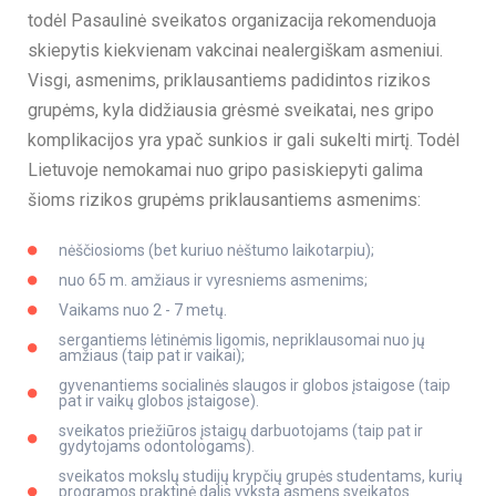
todėl Pasaulinė sveikatos organizacija rekomenduoja
skiepytis kiekvienam vakcinai nealergiškam asmeniui.
Visgi, asmenims, priklausantiems padidintos rizikos
grupėms, kyla didžiausia grėsmė sveikatai, nes gripo
komplikacijos yra ypač sunkios ir gali sukelti mirtį. Todėl
Lietuvoje nemokamai nuo gripo pasiskiepyti galima
šioms rizikos grupėms priklausantiems asmenims:
nėščiosioms (bet kuriuo nėštumo laikotarpiu);
nuo 65 m. amžiaus ir vyresniems asmenims;
Vaikams nuo 2 - 7 metų.
sergantiems lėtinėmis ligomis, nepriklausomai nuo jų
amžiaus (taip pat ir vaikai);
gyvenantiems socialinės slaugos ir globos įstaigose (taip
pat ir vaikų globos įstaigose).
sveikatos priežiūros įstaigų darbuotojams (taip pat ir
gydytojams odontologams).
sveikatos mokslų studijų krypčių grupės studentams, kurių
programos praktinė dalis vyksta asmens sveikatos