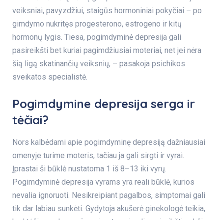
veiksniai, pavyzdžiui, staigūs hormoniniai pokyčiai – po
gimdymo nukritęs progesterono, estrogeno ir kitų
hormonų lygis. Tiesa, pogimdyminė depresija gali
pasireikšti bet kuriai pagimdžiusiai moteriai, net jei nėra
šią ligą skatinančių veiksnių, – pasakoja psichikos
sveikatos specialistė.
Pogimdymine depresija serga ir
tėčiai?
Nors kalbėdami apie pogimdyminę depresiją dažniausiai
omenyje turime moteris, tačiau ja gali sirgti ir vyrai.
Įprastai ši būklė nustatoma 1 iš 8–13 iki vyrų.
Pogimdyminė depresija vyrams yra reali būklė, kurios
nevalia ignoruoti. Nesikreipiant pagalbos, simptomai gali
tik dar labiau sunkėti. Gydytoja akušerė ginekologė teikia,