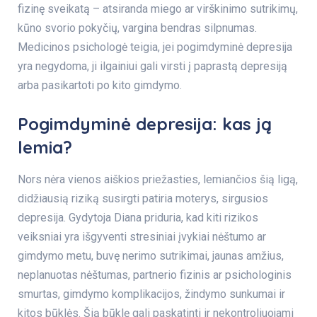
fizinę sveikatą – atsiranda miego ar virškinimo sutrikimų,
kūno svorio pokyčių, vargina bendras silpnumas.
Medicinos psichologė teigia, jei pogimdyminė depresija
yra negydoma, ji ilgainiui gali virsti į paprastą depresiją
arba pasikartoti po kito gimdymo.
Pogimdyminė depresija: kas ją
lemia?
Nors nėra vienos aiškios priežasties, lemiančios šią ligą,
didžiausią riziką susirgti patiria moterys, sirgusios
depresija. Gydytoja Diana priduria, kad kiti rizikos
veiksniai yra išgyventi stresiniai įvykiai nėštumo ar
gimdymo metu, buvę nerimo sutrikimai, jaunas amžius,
neplanuotas nėštumas, partnerio fizinis ar psichologinis
smurtas, gimdymo komplikacijos, žindymo sunkumai ir
kitos būklės. Šią būklę gali paskatinti ir nekontroliuojami