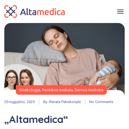
Ginekologija
,
Psichikos sveikata
,
Šeimos medicina
20 rugpjūčio, 2025
By:
Renata Petrukonytė
No Comments
„Altamedica“