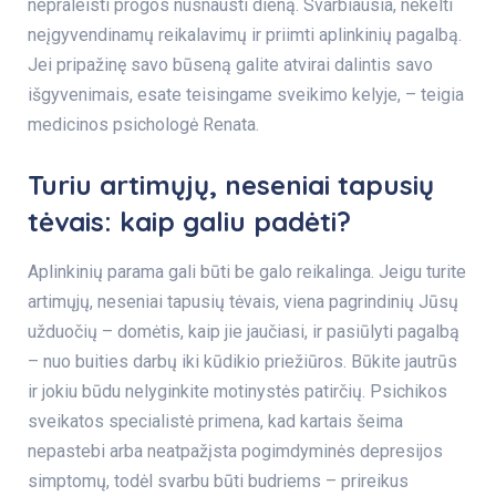
nepraleisti progos nusnausti dieną. Svarbiausia, nekelti
neįgyvendinamų reikalavimų ir priimti aplinkinių pagalbą.
Jei pripažinę savo būseną galite atvirai dalintis savo
išgyvenimais, esate teisingame sveikimo kelyje, – teigia
medicinos psichologė Renata.
Turiu artimųjų, neseniai tapusių
tėvais: kaip galiu padėti?
Aplinkinių parama gali būti be galo reikalinga. Jeigu turite
artimųjų, neseniai tapusių tėvais, viena pagrindinių Jūsų
užduočių – domėtis, kaip jie jaučiasi, ir pasiūlyti pagalbą
– nuo buities darbų iki kūdikio priežiūros. Būkite jautrūs
ir jokiu būdu nelyginkite motinystės patirčių. Psichikos
sveikatos specialistė primena, kad kartais šeima
nepastebi arba neatpažįsta pogimdyminės depresijos
simptomų, todėl svarbu būti budriems – prireikus