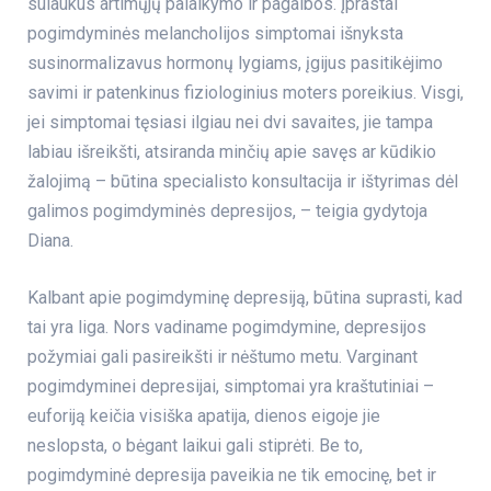
sulaukus artimųjų palaikymo ir pagalbos. Įprastai
pogimdyminės melancholijos simptomai išnyksta
susinormalizavus hormonų lygiams, įgijus pasitikėjimo
savimi ir patenkinus fiziologinius moters poreikius. Visgi,
jei simptomai tęsiasi ilgiau nei dvi savaites, jie tampa
labiau išreikšti, atsiranda minčių apie savęs ar kūdikio
žalojimą – būtina specialisto konsultacija ir ištyrimas dėl
galimos pogimdyminės depresijos, – teigia gydytoja
Diana.
Kalbant apie pogimdyminę depresiją, būtina suprasti, kad
tai yra liga. Nors vadiname pogimdymine, depresijos
požymiai gali pasireikšti ir nėštumo metu. Varginant
pogimdyminei depresijai, simptomai yra kraštutiniai –
euforiją keičia visiška apatija, dienos eigoje jie
neslopsta, o bėgant laikui gali stiprėti. Be to,
pogimdyminė depresija paveikia ne tik emocinę, bet ir