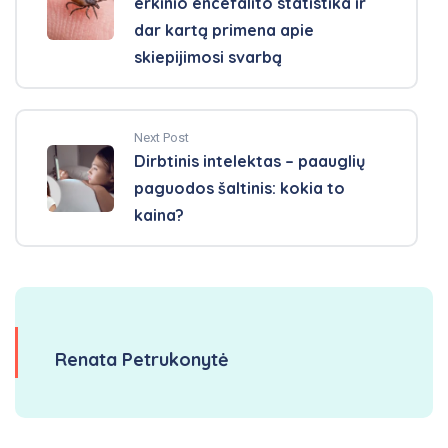
erkinio encefalito statistika ir
dar kartą primena apie
skiepijimosi svarbą
Next Post
Dirbtinis intelektas – paauglių
paguodos šaltinis: kokia to
kaina?
Renata Petrukonytė