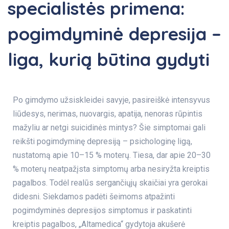
specialistės primena:
pogimdyminė depresija –
liga, kurią būtina gydyti
Po gimdymo užsiskleidei savyje, pasireiškė intensyvus
liūdesys, nerimas, nuovargis, apatija, nenoras rūpintis
mažyliu ar netgi suicidinės mintys? Šie simptomai gali
reikšti pogimdyminę depresiją – psichologinę ligą,
nustatomą apie 10–15 % moterų. Tiesa, dar apie 20–30
% moterų neatpažįsta simptomų arba nesiryžta kreiptis
pagalbos. Todėl realūs sergančiųjų skaičiai yra gerokai
didesni. Siekdamos padėti šeimoms atpažinti
pogimdyminės depresijos simptomus ir paskatinti
kreiptis pagalbos, „Altamedica“ gydytoja akušerė