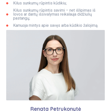
Kilus sunkumų rūpintis kūdikiu;
Kilus sunkumų rūpintis savimi – net išlipimas iš
lovos ar dantų išsivalymas reikalauja didžiulių
pastangų;
Kamuoja mintys apie savęs arba kūdikio žalojimą.
Renata Petrukonytė