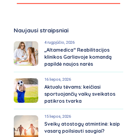
Naujausi straipsniai
4 rugpjūčio, 2026
„Altamedica“ Reabilitacijos
klinikos Garliavoje komandą
papildė naujos narės
16 liepos, 2026
Aktualu tėvams: keičiasi
sportuojančių vaikų sveikatos
patikros tvarka
15 liepos, 2026
Sveikų atostogų atmintinė: kaip
vasarą poilsiauti saugiai?