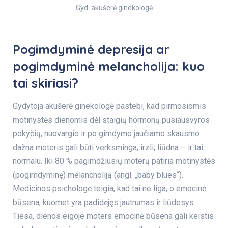
Gyd. akušerė ginekologė
Pogimdyminė depresija ar
pogimdyminė melancholija: kuo
tai skiriasi?
Gydytoja akušerė ginekologė pastebi, kad pirmosiomis
motinystės dienomis dėl staigių hormonų pusiausvyros
pokyčių, nuovargio ir po gimdymo jaučiamo skausmo
dažna moteris gali būti verksminga, irzli, liūdna – ir tai
normalu. Iki 80 % pagimdžiusių moterų patiria motinystės
(pogimdyminę) melancholiją (angl. „baby blues“).
Medicinos psichologė teigia, kad tai ne liga, o emocinė
būsena, kuomet yra padidėjęs jautrumas ir liūdesys.
Tiesa, dienos eigoje moters emocinė būsena gali keistis