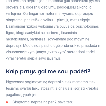
kad tėčiams depresijos simptomai gali pasireikšti pykčio
proveržiais, didesniu dirglumu, padidėjusiu alkoholio
vartojimu. Skirtingai nei moterims, vyrams depresijos
simptomai pasireiškia vėliau – pirmųjų metų eigoje.
Dažniausiai rizikos veiksniai yra buvusios psichologinės
ligos, blogi santykiai su partnere, finansinis
nestabilumas, partnerės išgyvenama pogimdyminė
depresija. Medicinos psichologė priduria, kad prisideda ir
visuomenėje vyraujantys „tvirto vyro“ stereotipai, todėl
vyrai neretai slepia savo jausmus.
Kaip patys galime sau padėti?
Išgyvenant pogimdyminę depresiją, tiek mamoms, tiek
tėčiams svarbu laiku atpažinti signalus ir išdrįsti kreiptis
pagalbos, ypač, jei:
Simptomai nepraeina per 2 savaites;