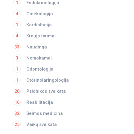
Endokrinologija
1
Ginekologija
4
Kardiologija
1
Kraujo tyrimai
4
Naudinga
33
Nemokamai
3
Odontologija
1
Otorinolaringologija
1
Psichikos sveikata
20
Reabilitacija
16
Šeimos medicina
32
Vaikų sveikata
25