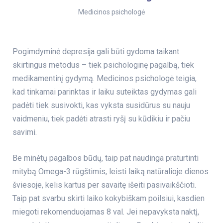
Medicinos psichologė
Pogimdyminė depresija gali būti gydoma taikant
skirtingus metodus – tiek psichologinę pagalbą, tiek
medikamentinį gydymą. Medicinos psichologė teigia,
kad tinkamai parinktas ir laiku suteiktas gydymas gali
padėti tiek susivokti, kas vyksta susidūrus su nauju
vaidmeniu, tiek padėti atrasti ryšį su kūdikiu ir pačiu
savimi.
Be minėtų pagalbos būdų, taip pat naudinga praturtinti
mitybą Omega-3 rūgštimis, leisti laiką natūralioje dienos
šviesoje, kelis kartus per savaitę išeiti pasivaikščioti.
Taip pat svarbu skirti laiko kokybiškam poilsiui, kasdien
miegoti rekomenduojamas 8 val. Jei nepavyksta naktį,