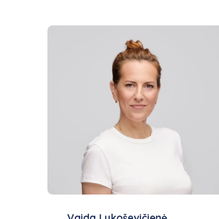
Vaida Lukoševičienė