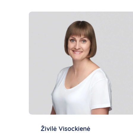
Živilė Visockienė