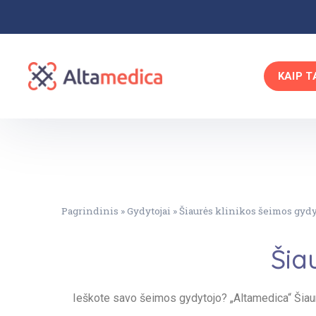
KAIP T
Pagrindinis
»
Gydytojai
»
Šiaurės klinikos šeimos gydy
Šia
Ieškote savo šeimos gydytojo? „Altamedica“ Šiaurė