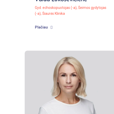
Gyd. echoskopuotojas (-a)
,
Šeimos gydytojas
(-a)
,
Šiaurės Klinika
Plačiau