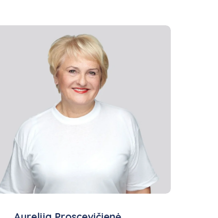
Aurelija Proscevičienė