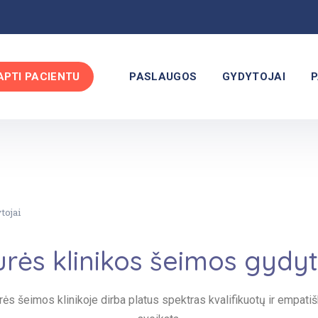
APTI PACIENTU
PASLAUGOS
GYDYTOJAI
P
tojai
urės klinikos šeimos gydyt
s šeimos klinikoje dirba platus spektras kvalifikuotų ir empati