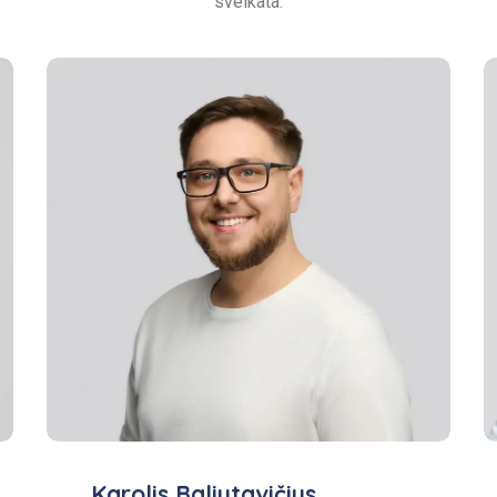
sveikata.
Karolis Baliutavičius