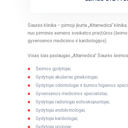
Šiaurės klinika – pirmoji įkurta „Altamedica“ klini
nuo pirminės asmens sveikatos priežiūros (šeimos 
gyvensenos medicinos ir kardiologijos).
Visas šias paslaugas „Altamedica“ Šiaurės šeimos k
Šeimos gydytojai;
Gydytojai akušeriai ginekologai;
Gydytojai odontologai ir burnos higienos specia
Gyvensenos medicinos specialistai;
Gydytojai radiologai echoskopuotojai;
Gydytojai endokrinologai;
Gydytojai kardiologai;
Gydytojai urologai.