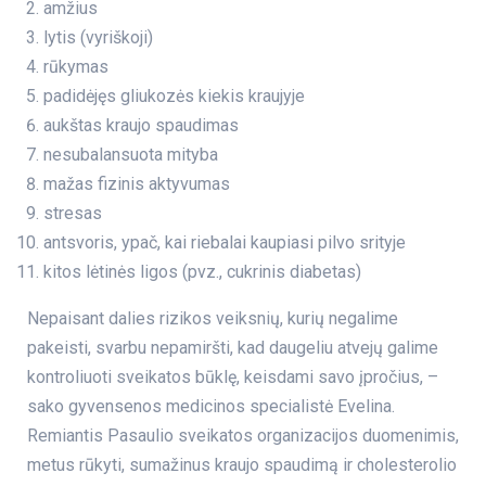
amžius
lytis (vyriškoji)
rūkymas
padidėjęs gliukozės kiekis kraujyje
aukštas kraujo spaudimas
nesubalansuota mityba
mažas fizinis aktyvumas
stresas
antsvoris, ypač, kai riebalai kaupiasi pilvo srityje
kitos lėtinės ligos (pvz., cukrinis diabetas)
Nepaisant dalies rizikos veiksnių, kurių negalime
pakeisti, svarbu nepamiršti, kad daugeliu atvejų galime
kontroliuoti sveikatos būklę, keisdami savo įpročius, –
sako gyvensenos medicinos specialistė Evelina.
Remiantis Pasaulio sveikatos organizacijos duomenimis,
metus rūkyti, sumažinus kraujo spaudimą ir cholesterolio