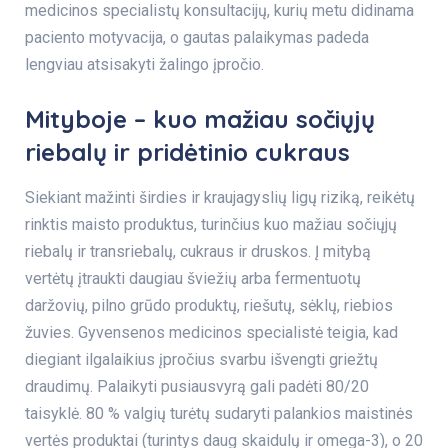
medicinos specialistų konsultacijų
, kurių metu didinama
paciento motyvacija, o gautas palaikymas padeda
lengviau atsisakyti žalingo įpročio.
Mityboje – kuo mažiau sočiųjų
riebalų ir pridėtinio cukraus
Siekiant mažinti širdies ir kraujagyslių ligų riziką, reikėtų
rinktis maisto produktus, turinčius kuo mažiau sočiųjų
riebalų ir transriebalų, cukraus ir druskos. Į mitybą
vertėtų įtraukti daugiau šviežių arba fermentuotų
daržovių, pilno grūdo produktų, riešutų, sėklų, riebios
žuvies. Gyvensenos medicinos specialistė teigia, kad
diegiant ilgalaikius įpročius svarbu išvengti griežtų
draudimų. Palaikyti pusiausvyrą gali padėti 80/20
taisyklė. 80 % valgių turėtų sudaryti palankios maistinės
vertės produktai (turintys daug skaidulų ir omega-3), o 20