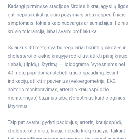
Kadangi pirminėse stadijose širdies ir kraujagyslių ligos
gali nepasireikšti jokiais požymiais arba nespecifiniais
simptomais, tokiais kaip nuovargis ar sumažėjusi fizinio
krūvio tolerancija, labai svarbi profilaktika.
Sulaukus 30 metų svarbu reguliariai tikrinti gliukozės ir
cholesterolio kiekio kraujyje rodiklius, atlikti pilną kraujo
riebalų (lipidų) ištyrimą – lipidogramą. Vyresniems nei
40 metų papildomai stebėti kraujo spaudimą. Esant
indikacijų, atlikti ir pavienius (
veloergometrija
,
EKG
holterio monitoravimas
,
arterinio kraujospūdžio
monitoringas
)
bazinius arba išplėstinius kardiologinius
ištyrimus
.
Taip pat svarbu gydyti padidėjusį arterinį kraujospūdį,
cholesterolio ir kitų kraujo riebalų kiekį kraujyje, taikant