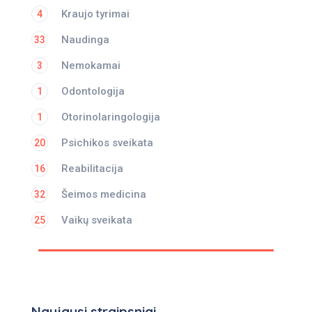
Kraujo tyrimai
4
Naudinga
33
Nemokamai
3
Odontologija
1
Otorinolaringologija
1
Psichikos sveikata
20
Reabilitacija
16
Šeimos medicina
32
Vaikų sveikata
25
Naujausi straipsniai