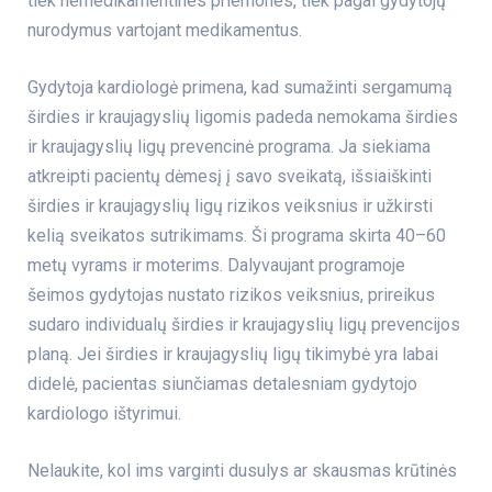
tiek nemedikamentines priemones, tiek pagal gydytojų
nurodymus vartojant medikamentus.
Gydytoja kardiologė primena, kad sumažinti sergamumą
širdies ir kraujagyslių ligomis padeda nemokama
širdies
ir kraujagyslių ligų prevencinė programa
. Ja siekiama
atkreipti pacientų dėmesį į savo sveikatą, išsiaiškinti
širdies ir kraujagyslių ligų rizikos veiksnius ir užkirsti
kelią sveikatos sutrikimams. Ši programa skirta 40–60
metų vyrams ir moterims. Dalyvaujant programoje
šeimos gydytojas nustato rizikos veiksnius, prireikus
sudaro individualų širdies ir kraujagyslių ligų prevencijos
planą. Jei širdies ir kraujagyslių ligų tikimybė yra labai
didelė, pacientas siunčiamas detalesniam gydytojo
kardiologo ištyrimui.
Nelaukite, kol ims varginti dusulys ar skausmas krūtinės