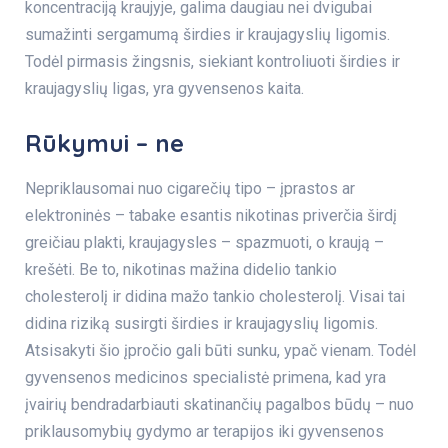
koncentraciją kraujyje, galima daugiau nei dvigubai
sumažinti sergamumą širdies ir kraujagyslių ligomis.
Todėl pirmasis žingsnis, siekiant kontroliuoti širdies ir
kraujagyslių ligas, yra gyvensenos kaita.
Rūkymui – ne
Nepriklausomai nuo cigarečių tipo – įprastos ar
elektroninės – tabake esantis nikotinas priverčia širdį
greičiau plakti, kraujagysles – spazmuoti, o kraują –
krešėti. Be to, nikotinas mažina didelio tankio
cholesterolį ir didina mažo tankio cholesterolį. Visai tai
didina riziką susirgti širdies ir kraujagyslių ligomis.
Atsisakyti šio įpročio gali būti sunku, ypač vienam. Todėl
gyvensenos medicinos specialistė primena, kad yra
įvairių bendradarbiauti skatinančių pagalbos būdų – nuo
priklausomybių gydymo
ar terapijos iki
gyvensenos