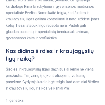
Latvija. Nors statistika liūdna, „Altamedica“ gydytoja
kardiologė Rima Braukylienė ir gyvensenos medicinos
specialistė Evelina Nomeikaitė teigia, kad širdies ir
kraujagyslių ligas galima kontroliuoti ir netgi užkirsti joms
kelią. Tiesa, stebuklingo recepto nėra. Padėti gali
glaudus pacientų ir specialistų bendradarbiavimas,
gyvensenos kaita ir profilaktika.
Kas didina širdies ir kraujagyslių
ligų riziką?
Širdies ir kraujagyslių ligas dažniausiai lemia ne viena
priežastis. Tai įvairių (ne)kontroliuojamų veiksnių
pasekmė. Gydytoja kardiologė teigia, kad esminiai širdies
ir kraujagyslių ligų rizikos veiksniai yra:
genetika