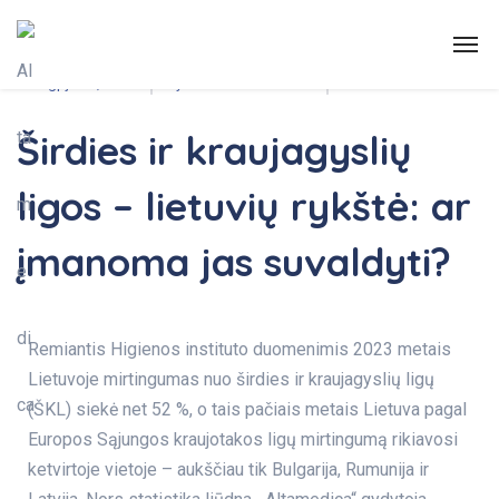
Naudinga
,
Šeimos medicina
11 rugpjūčio, 2025
By:
Evelina Nomeikaitė
No Comments
Širdies ir kraujagyslių
ligos – lietuvių rykštė: ar
įmanoma jas suvaldyti?
Remiantis Higienos instituto duomenimis 2023 metais
Lietuvoje mirtingumas nuo širdies ir kraujagyslių ligų
(ŠKL) siekė net 52 %, o tais pačiais metais Lietuva pagal
Europos Sąjungos kraujotakos ligų mirtingumą rikiavosi
ketvirtoje vietoje – aukščiau tik Bulgarija, Rumunija ir