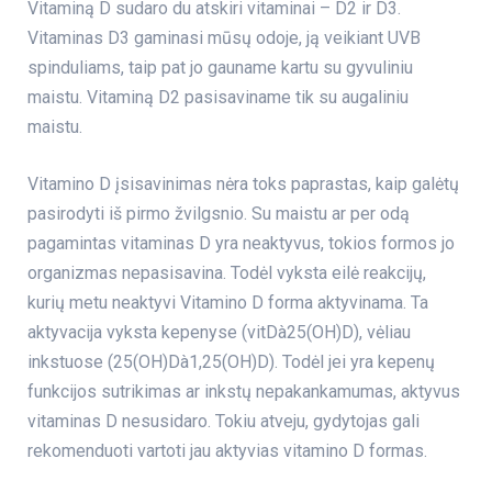
Vitaminą D sudaro du atskiri vitaminai – D2 ir D3.
Vitaminas D3 gaminasi mūsų odoje, ją veikiant UVB
spinduliams, taip pat jo gauname kartu su gyvuliniu
maistu. Vitaminą D2 pasisaviname tik su augaliniu
maistu.
Vitamino D įsisavinimas nėra toks paprastas, kaip galėtų
pasirodyti iš pirmo žvilgsnio. Su maistu ar per odą
pagamintas vitaminas D yra neaktyvus, tokios formos jo
organizmas nepasisavina. Todėl vyksta eilė reakcijų,
kurių metu neaktyvi Vitamino D forma aktyvinama. Ta
aktyvacija vyksta kepenyse (vitDà25(OH)D), vėliau
inkstuose (25(OH)Dà1,25(OH)D). Todėl jei yra kepenų
funkcijos sutrikimas ar inkstų nepakankamumas, aktyvus
vitaminas D nesusidaro. Tokiu atveju, gydytojas gali
rekomenduoti vartoti jau aktyvias vitamino D formas.