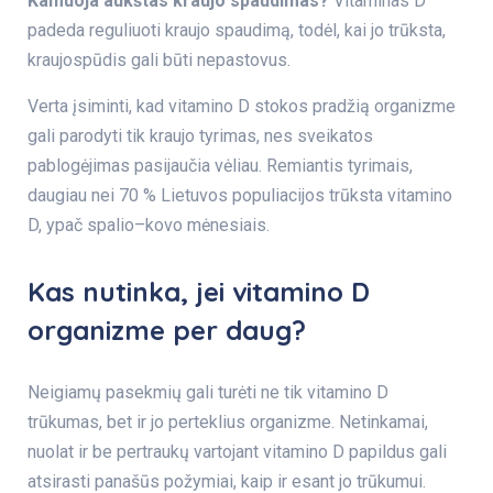
Kamuoja aukštas kraujo spaudimas?
Vitaminas D
padeda reguliuoti kraujo spaudimą, todėl, kai jo trūksta,
kraujospūdis gali būti nepastovus.
Verta įsiminti, kad vitamino D stokos pradžią organizme
gali parodyti tik kraujo tyrimas, nes sveikatos
pablogėjimas pasijaučia vėliau. Remiantis tyrimais,
daugiau nei 70 % Lietuvos populiacijos trūksta vitamino
D, ypač spalio–kovo mėnesiais.
Kas nutinka, jei vitamino D
organizme per daug?
Neigiamų pasekmių gali turėti ne tik vitamino D
trūkumas, bet ir jo perteklius organizme. Netinkamai,
nuolat ir be pertraukų vartojant vitamino D papildus gali
atsirasti panašūs požymiai, kaip ir esant jo trūkumui.