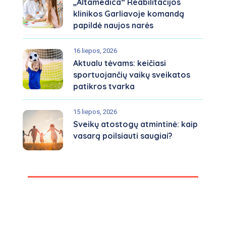
„Altamedica“ Reabilitacijos
klinikos Garliavoje komandą
papildė naujos narės
16 liepos, 2026
Aktualu tėvams: keičiasi
sportuojančių vaikų sveikatos
patikros tvarka
15 liepos, 2026
Sveikų atostogų atmintinė: kaip
vasarą poilsiauti saugiai?