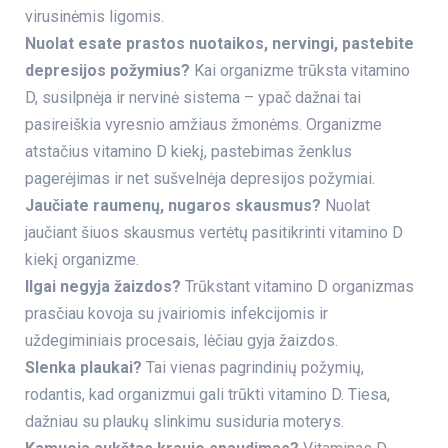
virusinėmis ligomis.
Nuolat esate prastos nuotaikos, nervingi, pastebite
depresijos požymius?
Kai organizme trūksta vitamino
D, susilpnėja ir nervinė sistema – ypač dažnai tai
pasireiškia vyresnio amžiaus žmonėms. Organizme
atstačius vitamino D kiekį, pastebimas ženklus
pagerėjimas ir net sušvelnėja depresijos požymiai.
Jaučiate raumenų, nugaros skausmus?
Nuolat
jaučiant šiuos skausmus vertėtų pasitikrinti vitamino D
kiekį organizme.
Ilgai negyja žaizdos?
Trūkstant vitamino D organizmas
prasčiau kovoja su įvairiomis infekcijomis ir
uždegiminiais procesais, lėčiau gyja žaizdos.
Slenka plaukai?
Tai vienas pagrindinių požymių,
rodantis, kad organizmui gali trūkti vitamino D. Tiesa,
dažniau su plaukų slinkimu susiduria moterys.