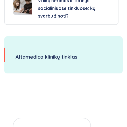
Vaikų nerimas ir turinys
socialiniuose tinkluose: ką
svarbu žinoti?
Altamedica klinikų tinklas