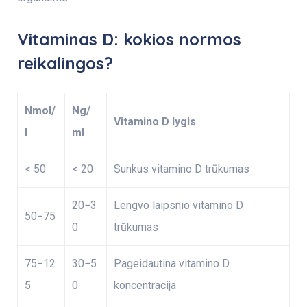
Vitaminas D: kokios normos
reikalingos?
Nmol/
Ng/
Vitamino D lygis
l
ml
< 50
< 20
Sunkus vitamino D trūkumas
20−3
Lengvo laipsnio vitamino D
50−75
0
trūkumas
75−12
30−5
Pageidautina vitamino D
5
0
koncentracija