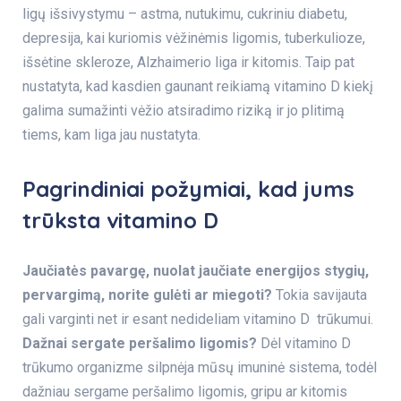
ligų išsivystymu – astma, nutukimu, cukriniu diabetu,
depresija, kai kuriomis vėžinėmis ligomis, tuberkulioze,
išsėtine skleroze, Alzhaimerio liga ir kitomis. Taip pat
nustatyta, kad kasdien gaunant reikiamą vitamino D kiekį
galima sumažinti vėžio atsiradimo riziką ir jo plitimą
tiems, kam liga jau nustatyta.
Pagrindiniai požymiai, kad jums
trūksta vitamino D
Jaučiatės pavargę, nuolat jaučiate energijos stygių,
pervargimą, norite gulėti ar miegoti?
Tokia savijauta
gali varginti net ir esant nedideliam vitamino D trūkumui.
Dažnai sergate peršalimo ligomis?
Dėl vitamino D
trūkumo organizme silpnėja mūsų imuninė sistema, todėl
dažniau sergame peršalimo ligomis, gripu ar kitomis