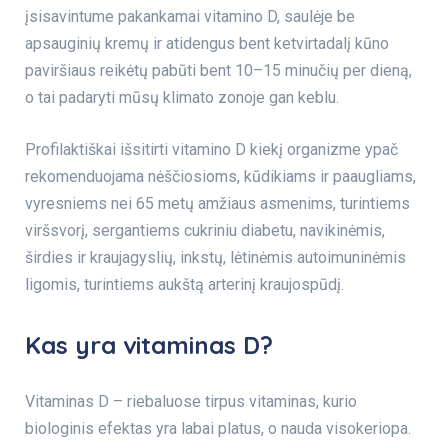
įsisavintume pakankamai vitamino D, saulėje be
apsauginių kremų ir atidengus bent ketvirtadalį kūno
paviršiaus reikėtų pabūti bent 10–15 minučių per dieną,
o tai padaryti mūsų klimato zonoje gan keblu.
Profilaktiškai išsitirti vitamino D kiekį organizme ypač
rekomenduojama nėščiosioms, kūdikiams ir paaugliams,
vyresniems nei 65 metų amžiaus asmenims, turintiems
viršsvorį, sergantiems cukriniu diabetu, navikinėmis,
širdies ir kraujagyslių, inkstų, lėtinėmis autoimuninėmis
ligomis, turintiems aukštą arterinį kraujospūdį.
Kas yra vitaminas D?
Vitaminas D – riebaluose tirpus vitaminas, kurio
biologinis efektas yra labai platus, o nauda visokeriopa.