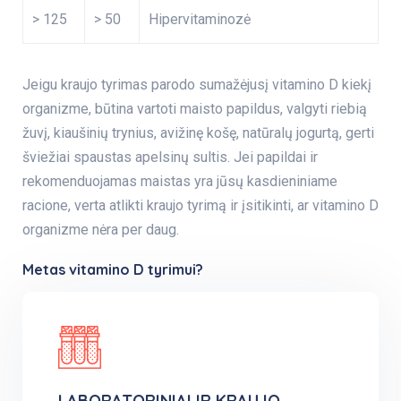
> 125
> 50
Hipervitaminozė
Jeigu kraujo tyrimas parodo sumažėjusį vitamino D kiekį
organizme, būtina vartoti maisto papildus, valgyti riebią
žuvį, kiaušinių trynius, avižinę košę, natūralų jogurtą, gerti
šviežiai spaustas apelsinų sultis. Jei papildai ir
rekomenduojamas maistas yra jūsų kasdieniniame
racione, verta atlikti kraujo tyrimą ir įsitikinti, ar vitamino D
organizme nėra per daug.
Metas vitamino D tyrimui?
LABORATORINIAI IR KRAUJO