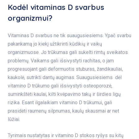
Kodėl vitaminas D svarbus
organizmui?
Vitaminas D svarbus ne tik suaugusiesiems. Ypač svarbu
pakankamą jo kiekį užtikrinti kūdikių ir vaikų
organizmuose. Jo trūkumas gali sukelti rimtų sveikatos
problemų. Vaikams gali išsivystyti rachitas, o jam
progresuojant gali deformuotis stuburas, žandikauliai,
kaukolė, sutrikti dantų augimas. Suaugusiesiems dėl
vitamino D trūkumo gali išsivystyti osteoporozė,
suminkštėti kaulai, kilti kvėpavimo takų ir širdies ligų
rizika. Esant ilgalaikiam vitamino D trūkumui, gali
prasidėti raumenų silpnumas, kaulų skausmai ar net
lūžiai.
Tyrimais nustatytas ir vitamino D stokos ryšys su kitų