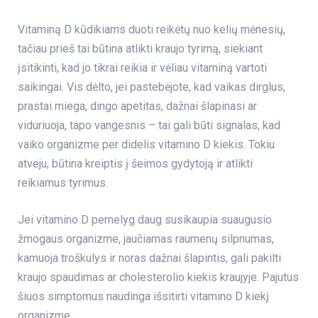
Vitaminą D kūdikiams duoti reikėtų nuo kelių mėnesių,
tačiau prieš tai būtina atlikti kraujo tyrimą, siekiant
įsitikinti, kad jo tikrai reikia ir vėliau vitaminą vartoti
saikingai. Vis dėlto, jei pastebėjote, kad vaikas dirglus,
prastai miega, dingo apetitas, dažnai šlapinasi ar
viduriuoja, tapo vangesnis – tai gali būti signalas, kad
vaiko organizme per didelis vitamino D kiekis. Tokiu
atveju, būtina kreiptis į šeimos gydytoją ir atlikti
reikiamus tyrimus.
Jei vitamino D pernelyg daug susikaupia suaugusio
žmogaus organizme, jaučiamas raumenų silpnumas,
kamuoja troškulys ir noras dažnai šlapintis, gali pakilti
kraujo spaudimas ar cholesterolio kiekis kraujyje. Pajutus
šiuos simptomus naudinga išsitirti
vitamino D
kiekį
organizme.