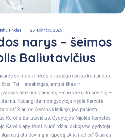
nikų Tinklas
26 lapkričio, 2025
os narys – šeimos
is Baliutavičius
Šiaurės šeimos klinikos prisijungs naujas komandos
čius. Tai – atsakingas, empatiškas ir
 įvairaus amžiaus pacientų – nuo vaikų iki senelių –
isa šeima. Kadangi šeimos gydytoja Nijolė Ramutė
medica“ Šiaurės šeimos klinikoje, jos pacientų
as Karolis Baliutavičius. Gydytojos Nijolės Ramutės
ojo Karolio apylinkei. Nuoširdžiai dėkojame gydytojai
ž ilgametį atsidavimą ir rūpestį „Altamedica“ Šiaurės