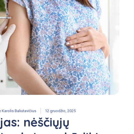
y
Karolis Baliutavičius
12 gruodžio, 2025
as: nėščiųjų