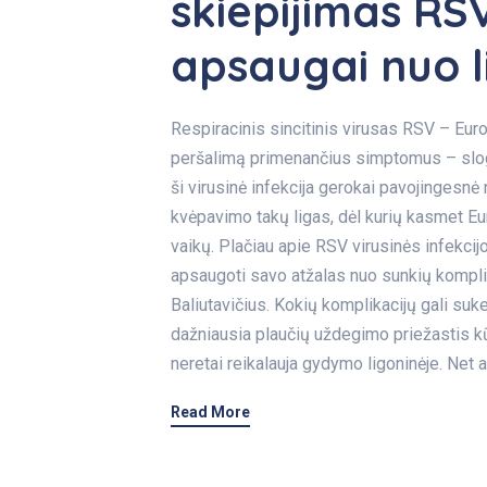
skiepijimas RS
apsaugai nuo l
Respiracinis sincitinis virusas RSV – Europ
peršalimą primenančius simptomus – slogą,
ši virusinė infekcija gerokai pavojingesnė
kvėpavimo takų ligas, dėl kurių kasmet E
vaikų. Plačiau apie RSV virusinės infekc
apsaugoti savo atžalas nuo sunkių kompli
Baliutavičius. Kokių komplikacijų gali suke
dažniausia plaučių uždegimo priežastis kū
neretai reikalauja gydymo ligoninėje. Net a
Read More