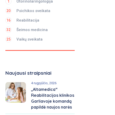
Otorinolaringologija
1
Psichikos sveikata
20
Reabilitacija
16
Šeimos medicina
32
Vaikų sveikata
25
Naujausi straipsniai
4 rugpjūčio, 2026
„Altamedica“
Reabilitacijos klinikos
Garliavoje komandą
papildė naujos narės