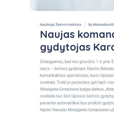
Naudinga
,
Šeimos medicina
By
Altamedica Kli
Naujas komand
gydytojas Karol
Džiaugiamės, kad nuo gruodžio 1 d. prie 
narys – šeimos gydytojas Karolis Baliutavi
komunikabilus specialistas, kuris rūpinasi
sveikata. Todėl jo pacientais gali tapti v
Minalgaitė Gintautienė baigia darbus „Alta
sveikata nuo šiol rūpinsis šeimos gydytoj
pacientai automatiškai bus priskirti gydyt
Nijolei Ramutei Minalgaitei Gintautienei u