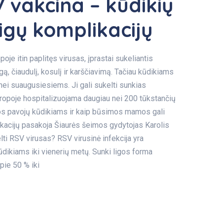
V vakcina – kūdikių
igų komplikacijų
oje itin paplitęs virusas, įprastai sukeliantis
 čiaudulį, kosulį ir karščiavimą. Tačiau kūdikiams
 nei suaugusiesiems. Ji gali sukelti sunkias
uropoje hospitalizuojama daugiau nei 200 tūkstančių
ijos pavojų kūdikiams ir kaip būsimos mamos gali
kacijų pasakoja Šiaurės šeimos gydytojas Karolis
lti RSV virusas? RSV virusinė infekcija yra
dikiams iki vienerių metų. Sunki ligos forma
pie 50 % iki