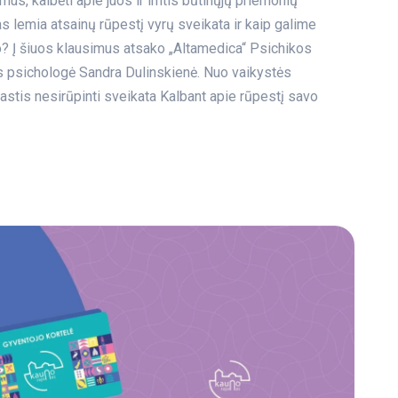
mus, kalbėti apie juos ir imtis būtinųjų priemonių
as lemia atsainų rūpestį vyrų sveikata ir kaip galime
o? Į šiuos klausimus atsako „Altamedica“ Psichikos
s psichologė Sandra Dulinskienė. Nuo vaikystės
astis nesirūpinti sveikata Kalbant apie rūpestį savo