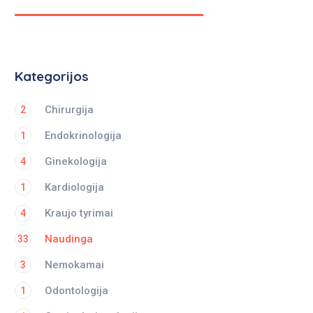
Kategorijos
Chirurgija
2
Endokrinologija
1
Ginekologija
4
Kardiologija
1
Kraujo tyrimai
4
Naudinga
33
Nemokamai
3
Odontologija
1