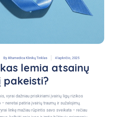
By
Altamedica Klinikų Tinklas
4 lapkričio, 2025
 kas lemia atsainų
į pakeisti?
 vyrai dažniau priskiriami įvairių ligų rizikos
neretai patiria įvairių traumų ir sužalojimų.
vyrai linkę mažiau rūpintis savo sveikata – rečiau