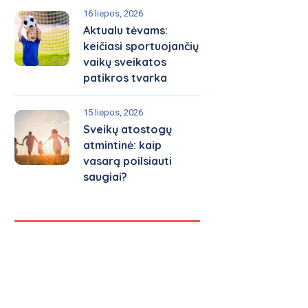
16 liepos, 2026
Aktualu tėvams:
keičiasi sportuojančių
vaikų sveikatos
patikros tvarka
15 liepos, 2026
Sveikų atostogų
atmintinė: kaip
vasarą poilsiauti
saugiai?