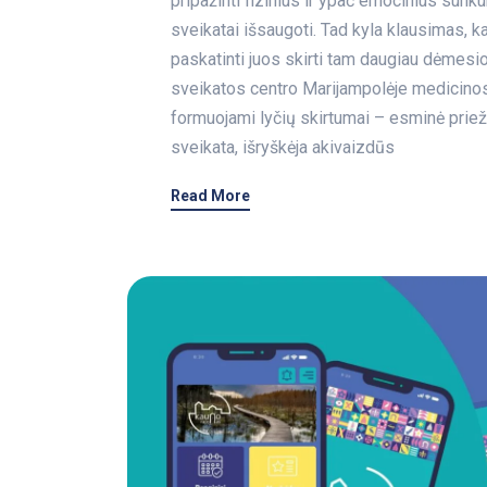
pripažinti fizinius ir ypač emocinius sunku
sveikatai išsaugoti. Tad kyla klausimas, k
paskatinti juos skirti tam daugiau dėmesi
sveikatos centro Marijampolėje medicino
formuojami lyčių skirtumai – esminė priež
sveikata, išryškėja akivaizdūs
Read More